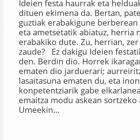
Ideien festa haurrak eta heldua
dituen ekimena da. Bertan, pate
guztiak erabakigune berberean 
eta ametsetatik abiatuz, herria n
erabakiko dute. Zu, herrian, zer
zaude? Ez dakigu Ideien festati
den. Berdin dio. Horrek ikaraga
ematen dio jarduerari; aurreirit
lasaitasuna ematen du, eta inon
konpetentziarik gabe elkarlane
emaitza modu askean sortzeko 
Umeekin...