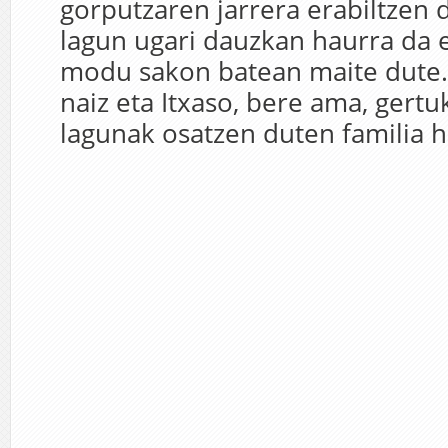
gorputzaren jarrera erabiltzen d
lagun ugari dauzkan haurra da 
modu sakon batean maite dute
naiz eta Itxaso, bere ama, gertu
lagunak osatzen duten familia h