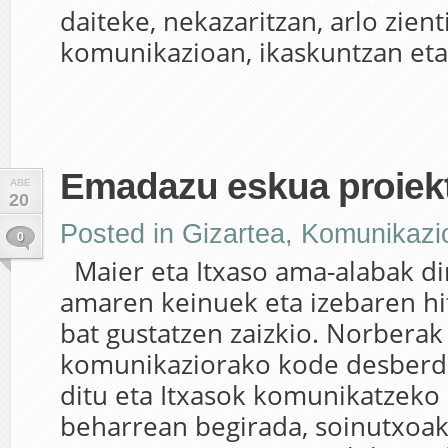
daiteke, nekazaritzan, arlo zient
komunikazioan, ikaskuntzan eta.
Emadazu eskua proiek
ABE
20
Posted in
Gizartea
,
Komunikazi
0
Maier eta Itxaso ama-alabak dir
amaren keinuek eta izebaren hi
bat gustatzen zaizkio. Norberak
komunikaziorako kode desberdi
ditu eta Itxasok komunikatzeko h
beharrean begirada, soinutxoak