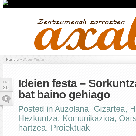
Komunikazioa
Hasiera
»
Ideien festa – Sorkunt
URT
20
bat baino gehiago
0
Posted in
Auzolana
,
Gizartea
,
H
Hezkuntza
,
Komunikazioa
,
Oars
hartzea
,
Proiektuak