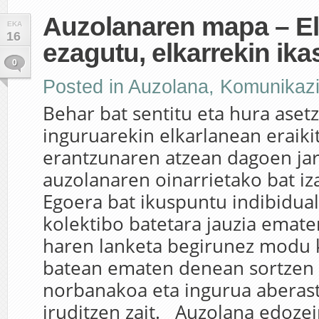
Auzolanaren mapa – El
EKA
16
ezagutu, elkarrekin ikas
0
Posted in
Auzolana
,
Komunikaz
Behar bat sentitu eta hura aset
inguruarekin elkarlanean eraiki
erantzunaren atzean dagoen ja
auzolanaren oinarrietako bat iz
Egoera bat ikuspuntu indibidua
kolektibo batetara jauzia emate
haren lanketa begirunez modu 
batean ematen denean sortzen 
norbanakoa eta ingurua aberast
iruditzen zait. Auzolana edoze