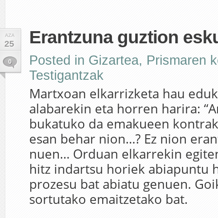
Erantzuna guztion esk
AZA
25
Posted in
Gizartea
,
Prismaren k
0
Testigantzak
Martxoan elkarrizketa hau eduk
alabarekin eta horren harira: “
bukatuko da emakueen kontrako
esan behar nion…? Ez nion eran
nuen… Orduan elkarrekin egiten
hitz indartsu horiek abiapuntu 
prozesu bat abiatu genuen. Goik
sortutako emaitzetako bat.