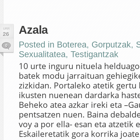
Azala
URR
26
Posted in
Boterea
,
Gorputzak
,
0
Sexualitatea
,
Testigantzak
10 urte inguru nituela helduago
batek modu jarraituan gehiegik
zizkidan. Portaleko atetik gertu
ikusten nuenean dardarka haste
Beheko atea azkar ireki eta –G
pentsatzen nuen. Baina debalde,
voy a por ella- esan eta atzetik 
Eskaileretatik gora korrika joat