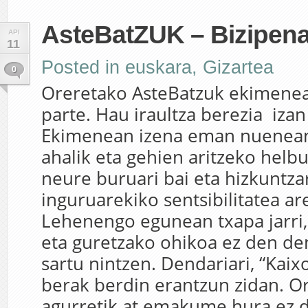
AsteBatZUK – Bizipen
API
11
Posted in
euskara
,
Gizartea
0
Oreretako AsteBatzuk ekimenea
parte. Hau iraultza berezia izan
Ekimenean izena eman nuenean
ahalik eta gehien aritzeko helbu
neure buruari bai eta hizkuntza
inguruarekiko sentsibilitatea a
Lehenengo egunean txapa jarri, h
eta guretzako ohikoa ez den de
sartu nintzen. Dendariari, “Kaix
berak berdin erantzun zidan. Or
agurretik at emakume hura ez d