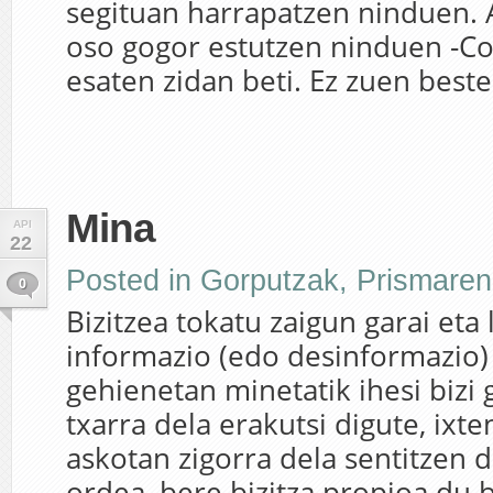
segituan harrapatzen ninduen. A
oso gogor estutzen ninduen -C
esaten zidan beti. Ez zuen beste 
Mina
API
22
Posted in
Gorputzak
,
Prismaren
0
Bizitzea tokatu zaigun garai eta
informazio (edo desinformazio)
gehienetan minetatik ihesi bizi 
txarra dela erakutsi digute, ixte
askotan zigorra dela sentitzen 
ordea, bere bizitza propioa du 