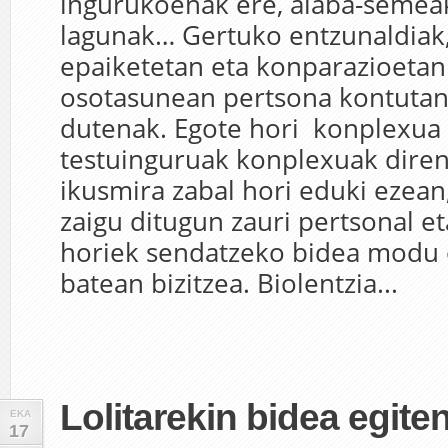
ingurukoenak ere, alaba-semeak
lagunak… Gertuko entzunaldiak,
epaiketetan eta konparazioetan 
osotasunean pertsona kontutan
dutenak. Egote hori konplexua
testuinguruak konplexuak diren
ikusmira zabal hori eduki ezean,
zaigu ditugun zauri pertsonal et
horiek sendatzeko bidea modu
batean bizitzea. Biolentzia...
Lolitarekin bidea egite
EKA
17