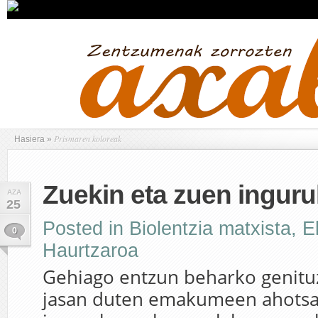
Prismaren koloreak
Hasiera
»
Zuekin eta zuen ingur
AZA
25
Posted in
Biolentzia matxista
,
E
0
Haurtzaroa
Gehiago entzun beharko genituz
jasan duten emakumeen ahotsak