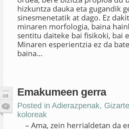
hizkuntza dauka eta gugandik g
sinesmenetatik at dago. Ez daki
minaren morfologia, baina hain
sentitu daiteke bai fisikoki, bai
Minaren esperientzia ez da bate
baina...
Emakumeen gerra
MAR
08
Posted in
Adierazpenak
,
Gizart
0
koloreak
– Ama, zein herrialdetan da