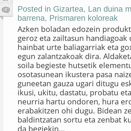
Posted in
Gizartea
,
Lan duina 
0
barrena
,
Prismaren koloreak
Azken boladan edozein produkt
geroz eta zailtasun handiagoak 
hainbat urte baliagarriak eta g
egun zalantzakoak dira. Aldake
soila begieste hutsetik element
osotasunean ikustera pasa naiz
guneetan gauza ugari ditugu es
ikusi, ukitu, dastatu, probatu eta
neurria hartu ondoren, hura er
erabakitzen ohi dugu. Bidean ze
baldintzatan sortu eta zenbat k
da begiekin...