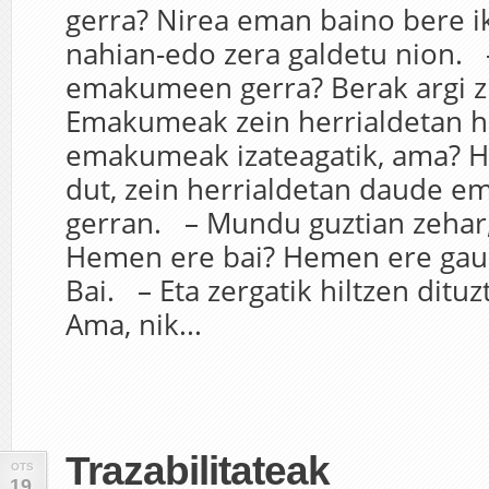
gerra? Nirea eman baino bere i
nahian-edo zera galdetu nion. 
emakumeen gerra? Berak argi z
Emakumeak zein herrialdetan hi
emakumeak izateagatik, ama? Ho
dut, zein herrialdetan daude 
gerran. – Mundu guztian zehar,
Hemen ere bai? Hemen ere gau
Bai. – Eta zergatik hiltzen dituz
Ama, nik...
Trazabilitateak
OTS
19