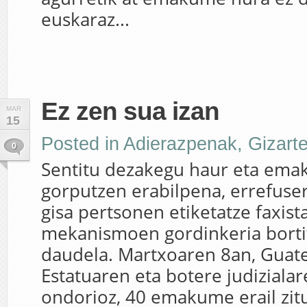
euskaraz...
Ez zen sua izan
MAR
15
Posted in
Adierazpenak
,
Gizart
0
Sentitu dezakegu haur eta em
gorputzen erabilpena, errefuse
gisa pertsonen etiketatze faxist
mekanismoen gordinkeria borti
daudela. Martxoaren 8an, Gua
Estatuaren eta botere judizialar
ondorioz, 40 emakume erail zit