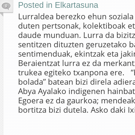
Posted in
Elkartasuna
0
Lurraldea berezko ehun soziala 
duten pertsonak, kolektiboak e
daude munduan. Lurra da bizitz
sentitzen dituzten geruzetako b
sentimenduak, ekintzak eta jaki
Beraientzat lurra ez da merkantz
trukea egiteko txanpona ere. “
bolada” batean bizi direla adier
Abya Ayalako indigenen hainbat 
Egoera ez da gaurkoa; mendeak 
bortitza bizi dutela. Asko daki Ix