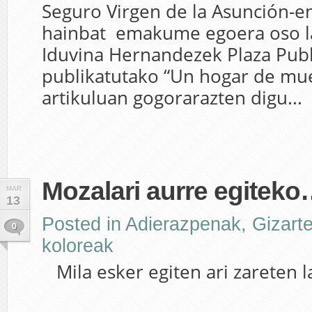
Seguro Virgen de la Asunción-en
hainbat emakume egoera oso l
Iduvina Hernandezek Plaza Pub
publikatutako “Un hogar de mue
artikuluan gogorarazten digu...
Mozalari aurre egitek
MAR
13
Posted in
Adierazpenak
,
Gizart
0
koloreak
Mila esker egiten ari zareten 