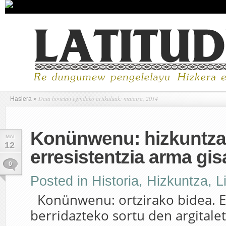
Data honetan egindako artikuluak: maiatza, 2014
Hasiera
»
Konünwenu: hizkuntza 
MAI
12
erresistentzia arma gis
0
Posted in
Historia, Hizkuntza
,
L
Konünwenu: ortzirako bidea. Es
berridazteko sortu den argitale