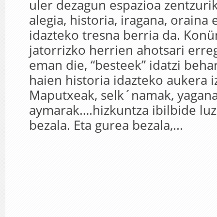
uler dezagun espazioa zentzuri
alegia, historia, iragana, oraina
idazteko tresna berria da. Ko
jatorrizko herrien ahotsari erreg
eman die, “besteek” idatzi beha
haien historia idazteko aukera 
Maputxeak, selk´namak, yaganak
aymarak….hizkuntza ibilbide luz
bezala. Eta gurea bezala,...