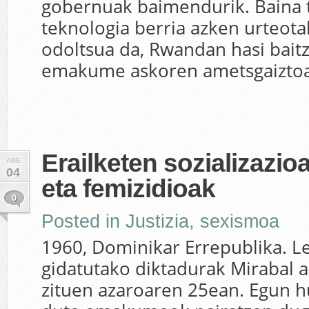
gobernuak baimendurik. Baina 
teknologia berria azken urteota
odoltsua da, Rwandan hasi baitz
emakume askoren ametsgaiztoa.
Erailketen sozializazioa
ABE
04
eta femizidioak
0
Posted in
Justizia
,
sexismoa
1960, Dominikar Errepublika. Le
gidatutako diktadurak Mirabal a
zituen azaroaren 25ean. Egun h