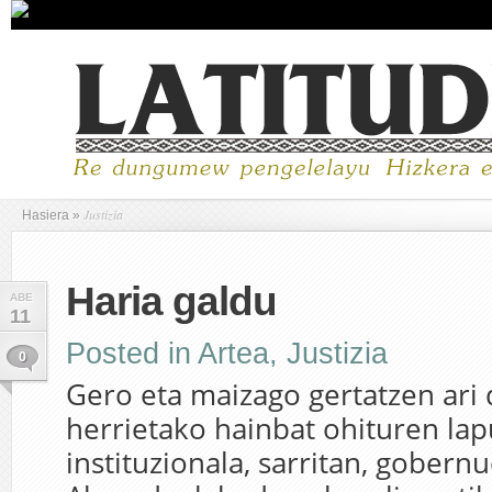
Justizia
Hasiera
»
Haria galdu
ABE
11
Posted in
Artea
,
Justizia
0
Gero eta maizago gertatzen ari 
herrietako hainbat ohituren lap
instituzionala, sarritan, gobern