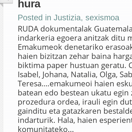
hura
Posted in
Justizia
,
sexismoa
RUDA dokumentalak Guatemal
indarkeria egoera anitzak ditu m
Emakumeok denetariko erasoak 
haien bizitzan zehar baina harga
biktima paper hustuan geratu. C
Isabel, Johana, Natalia, Olga, Sa
Teresa….emakumeoi haien esk
batean edo bestean ukatu egin z
prozedura ordea, irauli egin du
gainditu eta gatazkaren bestald
indarturik. Hala, haien esperien
komunitateko...