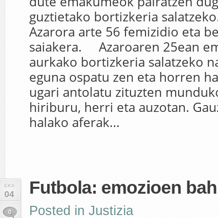
dute emakumeok pairatzen dug
guztietako bortizkeria salatzeko.
Azarora arte 56 femizidio eta b
saiakera. Azaroaren 25ean 
aurkako bortizkeria salatzeko n
eguna ospatu zen eta horren har
ugari antolatu zituzten munduk
hiriburu, herri eta auzotan. Gau
halako aferak...
Futbola: emozioen bahi
EKA
04
Posted in
Justizia
0