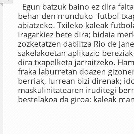
Egun batzuk baino ez dira falta
behar den munduko futbol txa
abiatzeko. Txileko kaleak futbol
iragarkiez bete dira; bidaia me
zozketatzen dabiltza Rio de Jane
sakelakoetan aplikazio bereziak 
dira txapelketa jarraitzeko. Ha
fraka laburretan doazen gizonen
berriak, lurrean bizi direnak; 
maskulinitatearen iruditegi berr
bestelakoa da giroa: kaleak mani