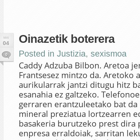
Oinazetik boterera
MAI
04
Posted in
Justizia
,
sexismoa
0
Caddy Adzuba Bilbon. Aretoa je
Frantsesez mintzo da. Aretoko 
aurikularrak jantzi ditugu hitz 
esanahia ez galtzeko. Telefono
gerraren erantzuleetako bat da
mineral preziatua lortzearren e
basakeria burutzeko prest dira 
enpresa erraldoiak, sarritan le