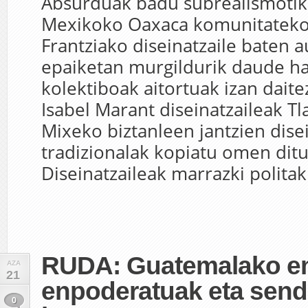
Absurduak badu subrealismotik
Mexikoko Oaxaca komunitateko
Frantziako diseinatzaile baten 
epaiketan murgildurik daude h
kolektiboak aitortuak izan daite
Isabel Marant diseinatzaileak Tl
Mixeko biztanleen jantzien dise
tradizionalak kopiatu omen ditu
Diseinatzaileak marrazki politak 
RUDA: Guatemalako 
AZA
21
enpoderatuak eta send
0