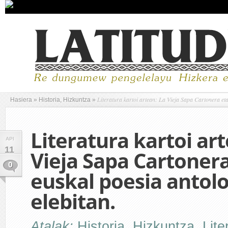
Literatura kartoi artean: La Vieja Sapa Cartonera eta
Hasiera
»
Historia, Hizkuntza
»
Literatura kartoi art
API
11
Vieja Sapa Cartonera
0
euskal poesia antolo
elebitan.
Atalak:
Historia, Hizkuntza
,
Lite