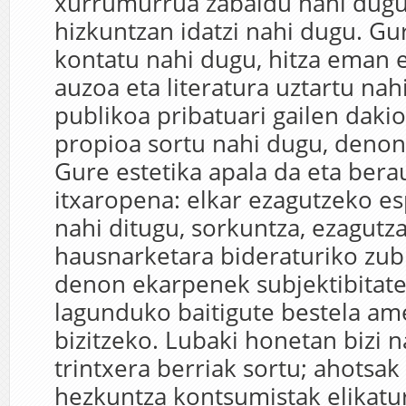
xurrumurrua zabaldu nahi dugu
hizkuntzan idatzi nahi dugu. Gu
kontatu nahi dugu, hitza eman e
auzoa eta literatura uztartu nah
publikoa pribatuari gailen dakio
propioa sortu nahi dugu, denon
Gure estetika apala da eta bera
itxaropena: elkar ezagutzeko es
nahi ditugu, sorkuntza, ezagutza
hausnarketara bideraturiko zubi
denon ekarpenek subjektibitate
lagunduko baitigute bestela am
bizitzeko. Lubaki honetan bizi 
trintxera berriak sortu; ahotsak
hezkuntza kontsumistak elikatu