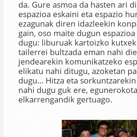
da. Gure asmoa da hasten ari di
espazioa eskaini eta espazio hur
ezagunak diren idazleekin konpa
gain, oso maite dugun espazioa 
dugu: liburuak kartoizko kutxek
tailerrei bultzada eman nahi di
jendearekin komunikatzeko esp
elikatu nahi ditugu, azoketan pa
dugu… Hitza eta sorkuntzarekin
nahi dugu guk ere, egunerokota
elkarrengandik gertuago.