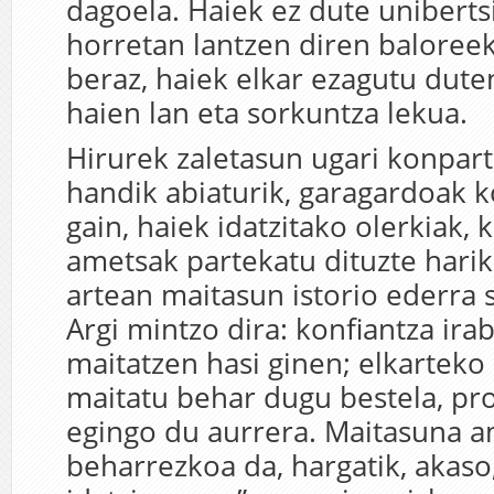
dagoela. Haiek ez dute uniberts
horretan lantzen diren baloreek
beraz, haiek elkar ezagutu dute
haien lan eta sorkuntza lekua.
Hirurek zaletasun ugari konparti
handik abiaturik, garagardoak k
gain, haiek idatzitako olerkiak, 
ametsak partekatu dituzte harik
artean maitasun istorio ederra 
Argi mintzo dira: konfiantza irab
maitatzen hasi ginen; elkarteko
maitatu behar dugu bestela, pr
egingo du aurrera. Maitasuna 
beharrezkoa da, hargatik, akaso