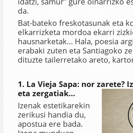
idatzi, samur” gure oinarrizko e
da.
Bat-bateko freskotasunak eta 
elkarrizketa mordoa ekarri zizki
hausnarketak… Hala, poesia arg
erabaki zuten eta Santiagoko ze
dituzte tailerretako areto, karton
1. La Vieja Sapa: nor zarete? 
eta zergatiak…
Izenak estetikarekin
zerikusi handia du,
apostua ere bada.