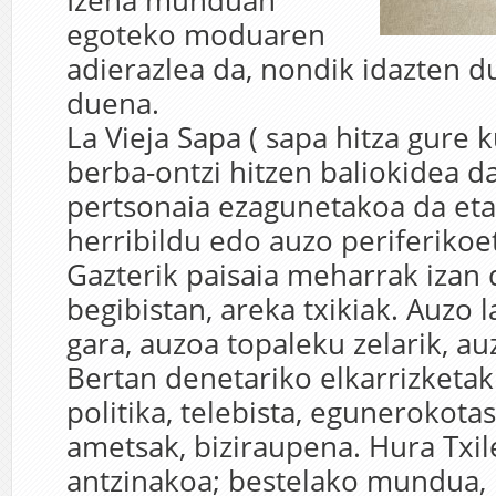
Izena munduan
egoteko moduaren
adierazlea da, nondik idazten 
duena.
La Vieja Sapa ( sapa hitza gure
berba-ontzi hitzen baliokidea d
pertsonaia ezagunetakoa da eta
herribildu edo auzo periferikoet
Gazterik paisaia meharrak izan 
begibistan, areka txikiak. Auzo 
gara, auzoa topaleku zelarik, a
Bertan denetariko elkarrizketak
politika, telebista, egunerokota
ametsak, biziraupena. Hura Txil
antzinakoa; bestelako mundua, 