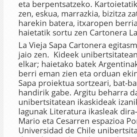
eta berpentsatzeko. Kartoietati
zen, eskua, marrazkia, bizitza za
harekin batera, itxaropen berria
haietatik sortu zen Cartonera L
La Vieja Sapa Cartonera egitas
jaio zen. Kideek unibertsitatea
elkar; haietako batek Argentin
berri eman zien eta orduan ekin
Sapa proiektua sortzeari, bat-ba
handirik gabe. Argitu beharra d
unibertsitatean ikaskideak izani
lagunak Literatura ikasleak dira-
Mario eta Cesarren espazioa Pont
Universidad de Chile unibertsita