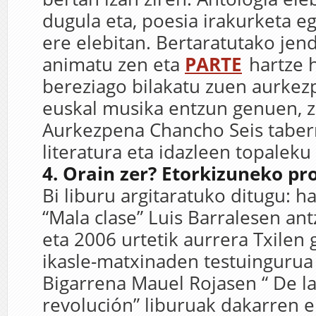
dugula eta, poesia irakurketa e
ere elebitan. Bertaratutako jen
animatu zen eta
PARTE
hartze 
bereziago bilakatu zuen aurkez
euskal musika entzun genuen, 
Aurkezpena Chancho Seis tabern
literatura eta idazleen topaleku
4. Orain zer? Etorkizuneko p
Bi liburu argitaratuko ditugu: h
“Mala clase” Luis Barralesen ant
eta 2006 urtetik aurrera Txilen 
ikasle-matxinaden testuingurua 
Bigarrena Mauel Rojasen “ De la
revolución” liburuak dakarren 