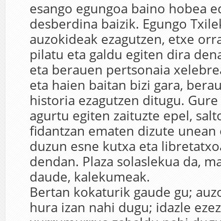
esango egungoa baino hobea ed
desberdina baizik. Egungo Txilek
auzokideak ezagutzen, etxe orra
pilatu eta galdu egiten dira de
eta berauen pertsonaia xelebre
eta haien baitan bizi gara, berau
historia ezagutzen ditugu. Gur
agurtu egiten zaituzte epel, salt
fidantzan ematen dizute unean 
duzun esne kutxa eta libretatx
dendan. Plaza solaslekua da, m
daude, kalekumeak.
Bertan kokaturik gaude gu; au
hura izan nahi dugu; idazle ez