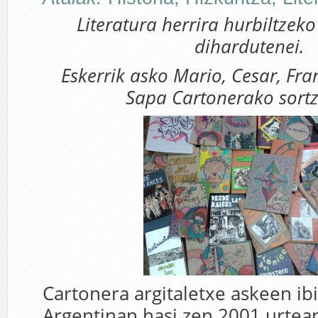
Literatura herrira hurbiltzek
dihardutenei.
Eskerrik asko Mario, Cesar, Fran
Sapa Cartonerako sortz
Cartonera argitaletxe askeen ib
Argentinan hasi zen 2001 urtean