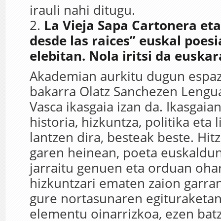
irauli nahi ditugu.
2.
La Vieja Sapa Cartonera eta
desde
las raices” euskal poesi
elebitan. Nola iritsi da eusk
Akademian aurkitu dugun espazi
bakarra Olatz Sanchezen Lengua
Vasca ikasgaia izan da. Ikasgaia
historia, hizkuntza, politika eta 
lantzen dira, besteak beste. Hit
garen heinean, poeta euskaldu
jarraitu genuen eta orduan oha
hizkuntzari ematen zaion garran
gure nortasunaren egituraketan
elementu oinarrizkoa, ezen bat