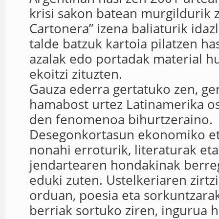
krisi sakon batean murgildurik z
Cartonera” izena baliaturik idazl
talde batzuk kartoia pilatzen ha
azalak edo portadak material hu
ekoitzi zituzten.
Gauza ederra gertatuko zen, ger
hamabost urtez Latinamerika o
den fenomenoa bihurtzeraino.
Desegonkortasun ekonomiko eta
nonahi erroturik, literaturak et
jendartearen hondakinak berreg
eduki zuten. Ustelkeriaren zirtzi
orduan, poesia eta sorkuntzara
berriak sortuko ziren, ingurua 