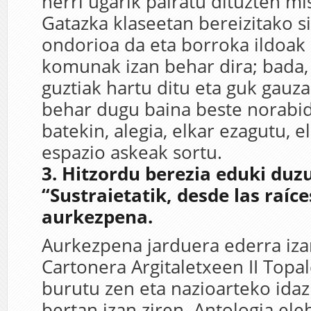
herri ugarik pairatu dituzten mi
Gatazka klaseetan bereizitako 
ondorioa da eta borroka ildoak
komunak izan behar dira; bada, 
guztiak hartu ditu eta guk gauza
behar dugu baina beste norabid
batekin, alegia, elkar ezagutu, e
espazio askeak sortu.
3. Hitzordu berezia eduki duz
“Sustraietatik, desde las raíce
aurkezpena.
Aurkezpena jarduera ederra izan
Cartonera Argitaletxeen II Top
burutu zen eta nazioarteko idaz
bertan izan ziren. Antologia ele