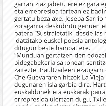
garrantziaz jabetu ere ez gara 
eta errepresioa tartean ez badir
gertatu bezalaxe. Joseba Sarrio
zoragarria deskubritu genuen e
batera “Sustraietatik, desde las 
idatzitako euskal poesia antolog
ditugun beste hainbat ere.
“Munduan gertatzen den edoze
bidegabekeria sakonean sentitz
zaitezte. Iraultzaileen ezaugarri
Che Guevararen hitzok La Vieja
dugunaren isla garbia dira. Hart
euskaldunek eta euskarak paira
errepresioa ulertzen dugu, Txile