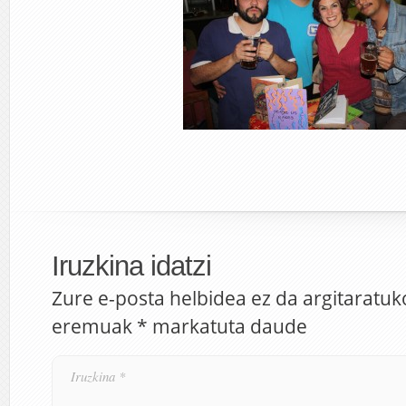
Iruzkina idatzi
Zure e-posta helbidea ez da argitaratuk
eremuak
*
markatuta daude