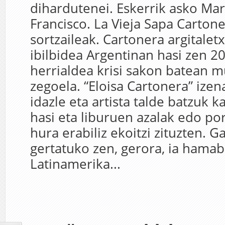
dihardutenei. Eskerrik asko Mar
Francisco. La Vieja Sapa Carton
sortzaileak. Cartonera argitalet
ibilbidea Argentinan hasi zen 2
herrialdea krisi sakon batean m
zegoela. “Eloisa Cartonera” izena
idazle eta artista talde batzuk k
hasi eta liburuen azalak edo po
hura erabiliz ekoitzi zituzten. 
gertatuko zen, gerora, ia hamab
Latinamerika...