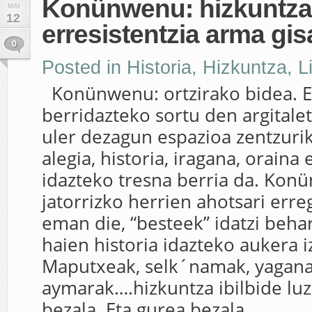
Konünwenu: hizkuntza 
MAI
12
erresistentzia arma gis
0
Posted in
Historia, Hizkuntza
,
L
Konünwenu: ortzirako bidea. Es
berridazteko sortu den argitale
uler dezagun espazioa zentzuri
alegia, historia, iragana, oraina
idazteko tresna berria da. Ko
jatorrizko herrien ahotsari erreg
eman die, “besteek” idatzi beha
haien historia idazteko aukera 
Maputxeak, selk´namak, yaganak
aymarak….hizkuntza ibilbide luz
bezala. Eta gurea bezala,...