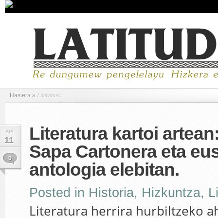
Literatura
Hasiera
»
Literatura kartoi artean
API
11
Sapa Cartonera eta eus
0
antologia elebitan.
Posted in
Historia, Hizkuntza
,
L
Literatura herrira hurbiltzeko 