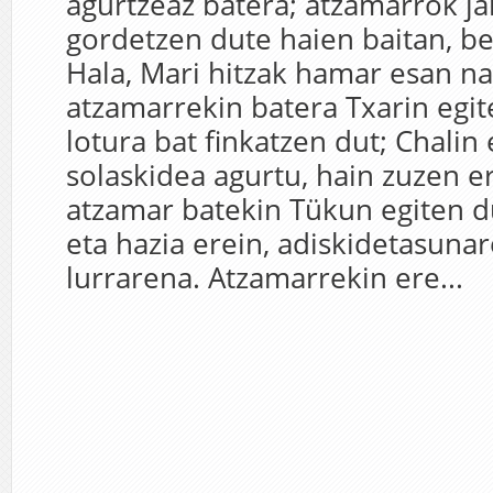
agurtzeaz batera; atzamarrok ja
gordetzen dute haien baitan, be
Hala, Mari hitzak hamar esan n
atzamarrekin batera Txarin egit
lotura bat finkatzen dut; Chalin 
solaskidea agurtu, hain zuzen e
atzamar batekin Tükun egiten du
eta hazia erein, adiskidetasuna
lurrarena. Atzamarrekin ere...