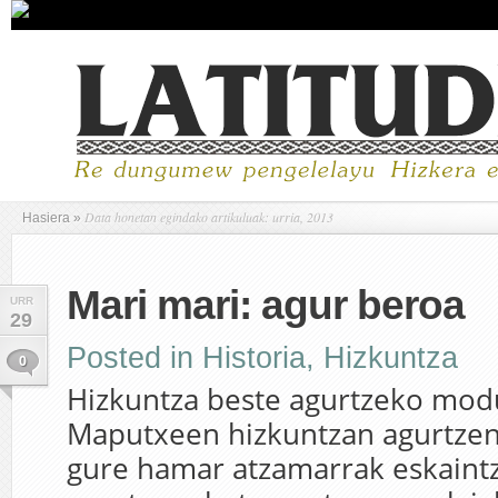
Data honetan egindako artikuluak: urria, 2013
Hasiera
»
Mari mari: agur beroa
URR
29
Posted in
Historia, Hizkuntza
0
Hizkuntza beste agurtzeko mod
Maputxeen hizkuntzan agurtze
gure hamar atzamarrak eskaintz