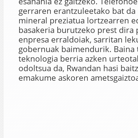
esanahia ez galtzeko. Telefono
gerraren erantzuleetako bat da
mineral preziatua lortzearren e
basakeria burutzeko prest dira 
enpresa erraldoiak, sarritan le
gobernuak baimendurik. Baina 
teknologia berria azken urteota
odoltsua da, Rwandan hasi baitz
emakume askoren ametsgaiztoa.