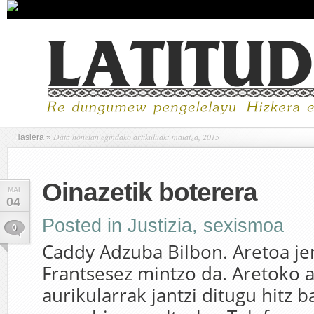
Data honetan egindako artikuluak: maiatza, 2015
Hasiera
»
Oinazetik boterera
MAI
04
Posted in
Justizia
,
sexismoa
0
Caddy Adzuba Bilbon. Aretoa je
Frantsesez mintzo da. Aretoko 
aurikularrak jantzi ditugu hitz 