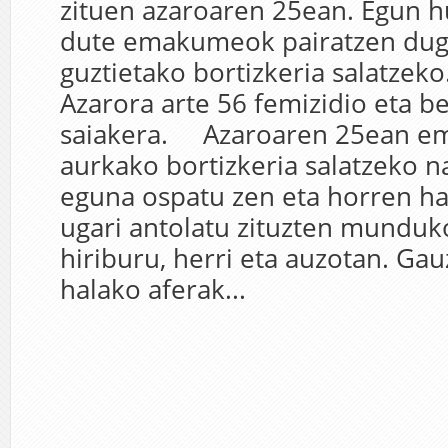
zituen azaroaren 25ean. Egun h
dute emakumeok pairatzen dug
guztietako bortizkeria salatzeko.
Azarora arte 56 femizidio eta b
saiakera. Azaroaren 25ean 
aurkako bortizkeria salatzeko n
eguna ospatu zen eta horren har
ugari antolatu zituzten munduk
hiriburu, herri eta auzotan. Gau
halako aferak...