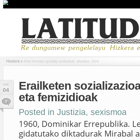
Data honetan egindako artikuluak: abendua, 2014
Hasiera
»
Erailketen sozializazioa
ABE
04
eta femizidioak
0
Posted in
Justizia
,
sexismoa
1960, Dominikar Errepublika. Le
gidatutako diktadurak Mirabal a