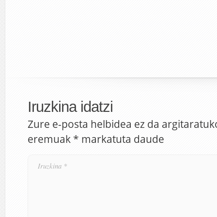
Iruzkina idatzi
Zure e-posta helbidea ez da argitaratuk
eremuak
*
markatuta daude