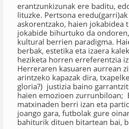
erantzunkizunak ere baditu, ed
lituzke. Pertsona eredu(garri)ak
askorentzako, haien jokabidea 
jokabide bihurtuko da ondoren,
kultural berrien paradigma. Hai
berbak, estetika eta izaera kale
heziketa horren erreferentzia iz
Herreraren kasuaren aurrean z
arintzeko kapazak dira, txapelke
gloria?) justizia baino garrantz
haien emozioen zurrunbiloan; 
matxinaden berri izan eta parti
joango gara, futbolak gure oin
bahiturik dituen bitartean bai, 