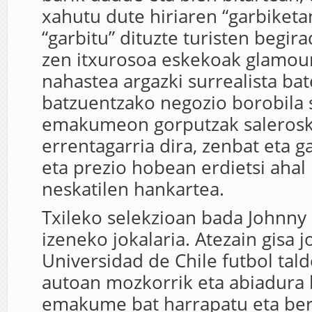
xahutu dute hiriaren “garbiketan
“garbitu” dituzte turisten begir
zen itxurosoa eskekoak glamou
nahastea argazki surrealista bat
batzuentzako negozio borobila 
emakumeon gorputzak salerosk
errentagarria dira, zenbat eta 
eta prezio hobean erdietsi ahal
neskatilen hankartea.
Txileko selekzioan bada Johnny
izeneko jokalaria. Atezain gisa 
Universidad de Chile futbol tal
autoan mozkorrik eta abiadura b
emakume bat harrapatu eta bert