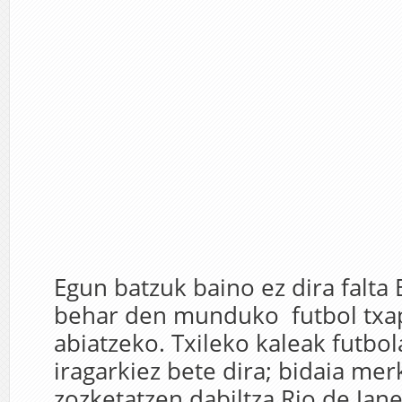
Egun batzuk baino ez dira falta 
behar den munduko futbol txa
abiatzeko. Txileko kaleak futbol
iragarkiez bete dira; bidaia me
zozketatzen dabiltza Rio de Jane