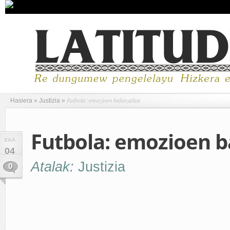
Futbola: emozioen bahitzailea
Hasiera
»
Justizia
»
Futbola: emozioen b
EKA
04
Atalak:
Justizia
0