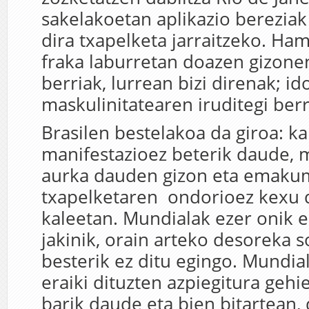
sakelakoetan aplikazio bereziak 
dira txapelketa jarraitzeko. Ha
fraka laburretan doazen gizonen
berriak, lurrean bizi direnak; 
maskulinitatearen iruditegi berr
Brasilen bestelakoa da giroa: ka
manifestazioez beterik daude, 
aurka dauden gizon eta emaku
txapelketaren ondorioez kexu 
kaleetan. Mundialak ezer onik e
jakinik, orain arteko desoreka s
besterik ez ditu egingo. Mundia
eraiki dituzten azpiegitura geh
barik daude eta bien bitartean,