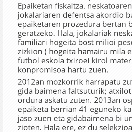
Epaiketan fiskaltza, neskatoaren
jokalariaren defentsa akordio bat
epaiketaren prozedura bertan 
geratzeko. Hala, jokalariak nes
familiari hogeita bost milioi pe
zizkion ( hogeita hamairu mila 
futbol eskola txiroei kirol mate
konpromisoa hartu zuen.
2012an mozkorrik harrapatu zut
gida baimena faltsuturik; atxilo
ordura askatu zuten. 2013an o
epaiketa berrian 41 eguneko kar
jaso zuen eta gidabaimena bi u
zioten. Hala ere, ez du selekzio