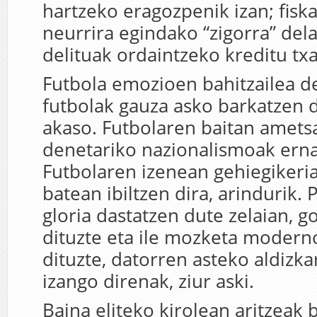
hartzeko eragozpenik izan; fiska
neurrira egindako “zigorra” del
delituak ordaintzeko kreditu txa
Futbola emozioen bahitzailea de
futbolak gauza asko barkatzen di
akaso. Futbolaren baitan ametsa
denetariko nazionalismoak erna
Futbolaren izenean gehiegikeri
batean ibiltzen dira, arindurik.
gloria dastatzen dute zelaian, g
dituzte eta ile mozketa modern
dituzte, datorren asteko aldizk
izango direnak, ziur aski.
Baina eliteko kirolean aritzeak 