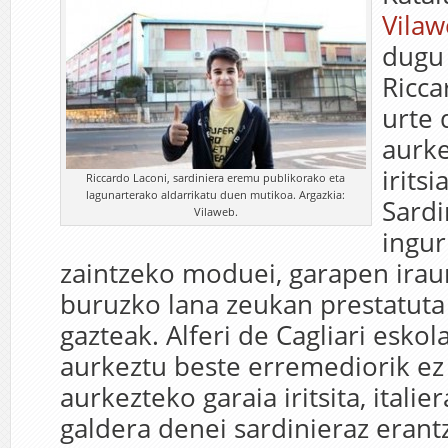
Vila
dugu 
Ricca
urte 
aurke
iritsi
Riccardo Laconi, sardiniera eremu publikorako eta
lagunarterako aldarrikatu duen mutikoa. Argazkia:
Sardi
Vilaweb.
ingu
zaintzeko moduei, garapen irau
buruzko lana zeukan prestatuta
gazteak. Alferi de Cagliari eskola
aurkeztu beste erremediorik ez
aurkezteko garaia iritsita, itali
galdera denei sardinieraz erantz