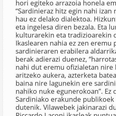
hori egiteko arrazoia honela e
“Sardinieraz hitz egin nahi izan
hau ez delako dialektoa. Hizkun
eta ingelesa diren bezala. Eta l
kulturarekin eta tradizioarekin 
Ikaslearen nahia ez zen eremu 
sardinieraren erabilera aldarrika
berak adierazi duenez, “harrot
nahi dut eremu ofizialetan nire
aritzeko aukera, azterketa bate
baina nire lagunekin ere sardini
nahiko nuke egunerokoan”. Ez d
Sardiniako erakunde publikoek 
dutenik. Vilawebek jakinarazi d
Riccardo Laconi ikasleak puntua