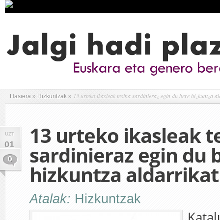
13 urteko ikasleak tesina sardinieraz egin du bere hizkuntza a
Hasiera
»
Hizkuntzak
»
13 urteko ikasleak t
UZT
01
sardinieraz egin du 
0
hizkuntza aldarrika
Atalak:
Hizkuntzak
Katal