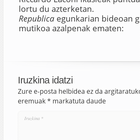
lortu du azterketan.
Republica
egunkarian bideoan g
mutikoa azalpenak ematen:
Iruzkina idatzi
Zure e-posta helbidea ez da argitaratuk
eremuak
*
markatuta daude