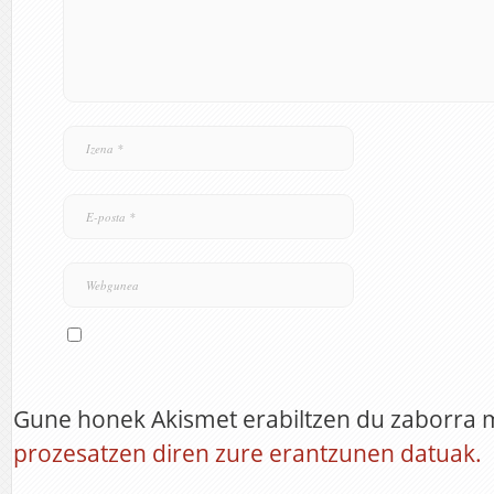
Gune honek Akismet erabiltzen du zaborra 
prozesatzen diren zure erantzunen datuak.