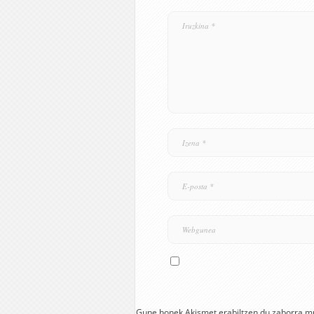
Gune honek Akismet erabiltzen du zaborra m