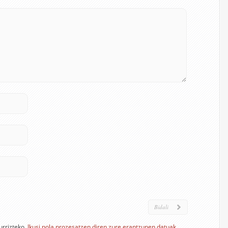
urrizteko.
Ikusi nola prozesatzen diren zure erantzunen datuak.