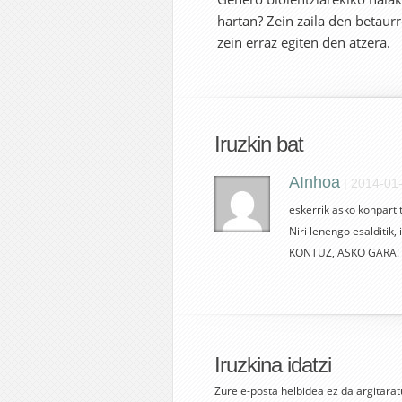
hartan? Zein zaila den betau
zein erraz egiten den atzera.
Iruzkin bat
AInhoa
|
2014-01-
eskerrik asko konparti
Niri lenengo esalditik,
KONTUZ, ASKO GARA! 
Iruzkina idatzi
Zure e-posta helbidea ez da argitarat