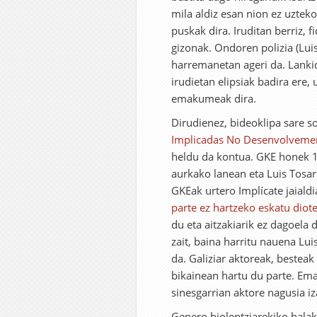
mila aldiz esan nion ez uzteko
puskak dira. Iruditan berriz,
gizonak. Ondoren polizia (Luis
harremanetan ageri da. Lanki
irudietan elipsiak badira ere, 
emakumeak dira.
Dirudienez, bideoklipa sare so
Implicadas No Desenvolveme
heldu da kontua. GKE honek 
aurkako lanean eta Luis Tosar
GKEak urtero Implícate jaialdi
parte ez hartzeko eskatu diot
du eta aitzakiarik ez dagoela 
zait, baina harritu nauena Lui
da. Galiziar aktoreak, besteak
bikainean hartu du parte. Em
sinesgarrian aktore nagusia iz
Genero biolentziarekiko halak