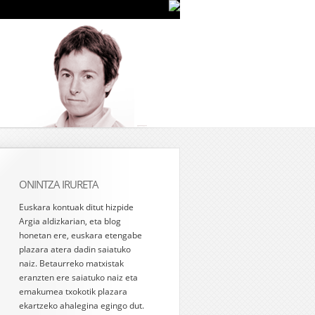
ONINTZA IRURETA
Euskara kontuak ditut hizpide
Argia aldizkarian, eta blog
honetan ere, euskara etengabe
plazara atera dadin saiatuko
naiz. Betaurreko matxistak
eranzten ere saiatuko naiz eta
emakumea txokotik plazara
ekartzeko ahalegina egingo dut.