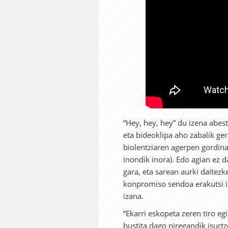
“Hey, hey, hey” du izena abes
eta bideoklipa aho zabalik g
biolentziaren agerpen gordina 
inondik inora). Edo agian ez 
gara, eta sarean aurki daitezk
konpromiso sendoa erakutsi 
izana.
“Ekarri eskopeta zeren tiro egi
bustita dago niregandik isurt