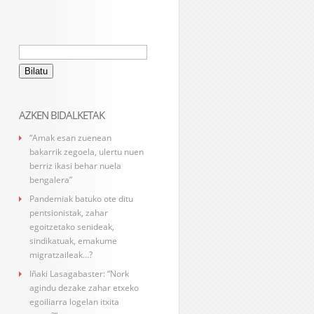
Bilatu:
AZKEN BIDALKETAK
“Amak esan zuenean
bakarrik zegoela, ulertu nuen
berriz ikasi behar nuela
bengalera”
Pandemiak batuko ote ditu
pentsionistak, zahar
egoitzetako senideak,
sindikatuak, emakume
migratzaileak…?
Iñaki Lasagabaster: “Nork
agindu dezake zahar etxeko
egoiliarra logelan itxita