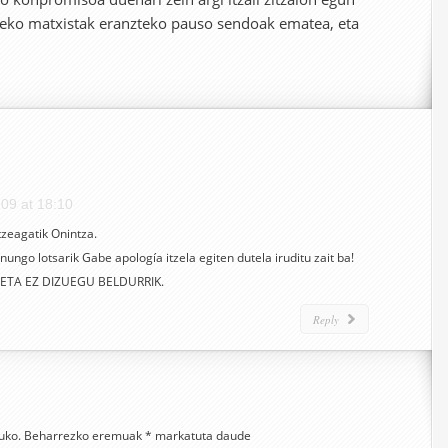
rreko matxistak eranzteko pauso sendoak ematea, eta
09 at 18:10
tzeagatik Onintza.
 inungo lotsarik Gabe apología itzela egiten dutela iruditu zait ba!
ETA EZ DIZUEGU BELDURRIK.
Reply
uko.
Beharrezko eremuak
*
markatuta daude