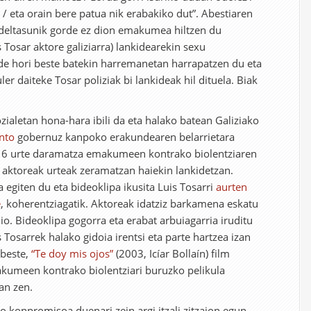
 / eta orain bere patua nik erabakiko dut”. Abestiaren
 fideltasunik gorde ez dion emakumea hiltzen du
 Tosar aktore galiziarra) lankidearekin sexu
de hori beste batekin harremanetan harrapatzen du eta
uler daiteke Tosar poliziak bi lankideak hil dituela. Biak
zialetan hona-hara ibili da eta halako batean Galiziako
nto
gobernuz kanpoko erakundearen belarrietara
16 urte daramatza emakumeen kontrako biolentziaren
 aktoreak urteak zeramatzan haiekin lankidetzan.
a egiten du eta bideoklipa ikusita Luis Tosarri
aurten
e
, koherentziagatik. Aktoreak idatziz barkamena eskatu
dio. Bideoklipa gogorra eta erabat arbuiagarria iruditu
s Tosarrek halako gidoia irentsi eta parte hartzea izan
 beste,
“Te doy mis ojos”
(2003, Icíar Bollaín) film
akumeen kontrako biolentziari buruzko pelikula
an zen.
o konpromisoa duenari zein argi itzali zitzaion egun