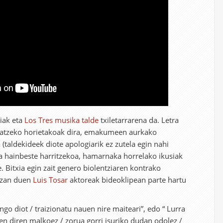
tiak eta
Los Tres musika talde
txiletarrarena da. Letra
eratzeko horietakoak dira, emakumeen aurkako
(taldekideek diote apologiarik ez zutela egin nahi
da hainbeste harritzekoa, hamarnaka horrelako ikusiak
e. Bitxia egin zait genero biolentziaren kontrako
izan duen
Luis Tosar
aktoreak bideoklipean parte hartu
ngo diot / traizionatu nauen nire maiteari”, edo “ Lurra
zen diren malkoez / zorua gorri isuriko dudan odolez /