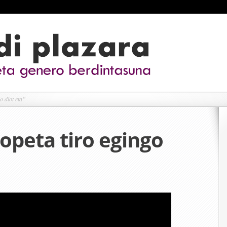
o diot eta”
kopeta tiro egingo