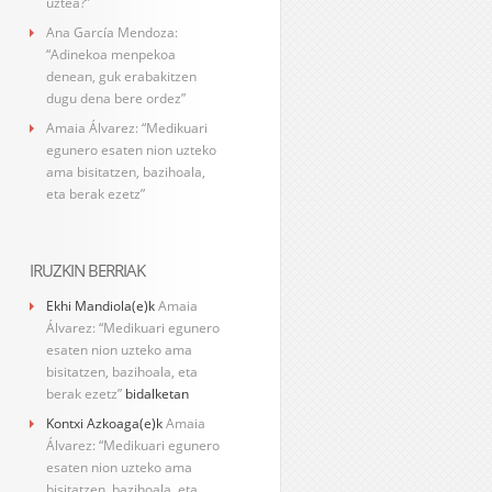
uztea?”
Ana García Mendoza:
“Adinekoa menpekoa
denean, guk erabakitzen
dugu dena bere ordez”
Amaia Álvarez: “Medikuari
egunero esaten nion uzteko
ama bisitatzen, bazihoala,
eta berak ezetz”
IRUZKIN BERRIAK
Ekhi Mandiola
(e)k
Amaia
Álvarez: “Medikuari egunero
esaten nion uzteko ama
bisitatzen, bazihoala, eta
berak ezetz”
bidalketan
Kontxi Azkoaga
(e)k
Amaia
Álvarez: “Medikuari egunero
esaten nion uzteko ama
bisitatzen, bazihoala, eta