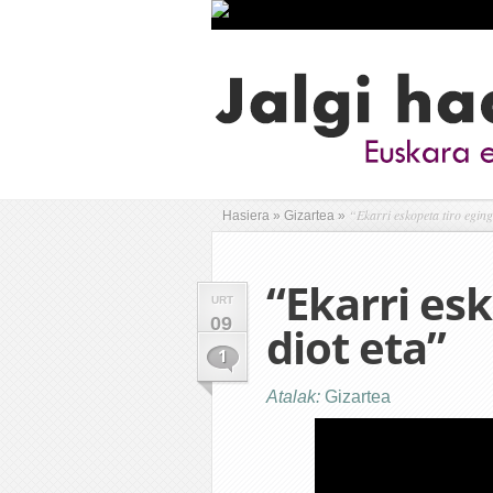
“Ekarri eskopeta tiro eging
Hasiera
»
Gizartea
»
“Ekarri es
URT
09
diot eta”
1
Atalak:
Gizartea