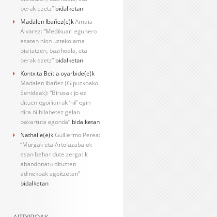
berak ezetz”
bidalketan
Madalen Ibañez
(e)k
Amaia
Álvarez: “Medikuari egunero
esaten nion uzteko ama
bisitatzen, bazihoala, eta
berak ezetz”
bidalketan
Kontxita Beitia oyarbide
(e)k
Madalen Ibañez (Gipuzkoako
Senideak): “Birusak jo ez
dituen egoiliarrak ‘hil’ egin
dira bi hilabetez gelan
bakartuta egonda”
bidalketan
Nathalie
(e)k
Guillermo Perea:
“Murgak eta Artolazabalek
esan behar dute zergatik
abandonatu dituzten
adinekoak egoitzetan”
bidalketan