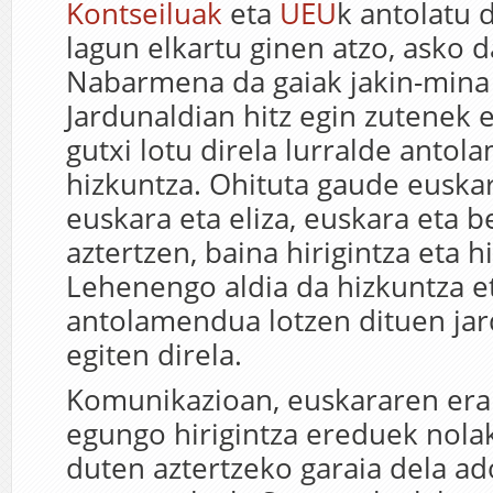
Kontseiluak
eta
UEU
k antolatu d
lagun elkartu ginen atzo, asko d
Nabarmena da gaiak jakin-mina 
Jardunaldian hitz egin zutenek 
gutxi lotu direla lurralde anto
hizkuntza. Ohituta gaude euskara
euskara eta eliza, euskara eta be
aztertzen, baina hirigintza eta h
Lehenengo aldia da hizkuntza et
antolamendua lotzen dituen jar
egiten direla.
Komunikazioan, euskararen erab
egungo hirigintza ereduek nola
duten aztertzeko garaia dela ad