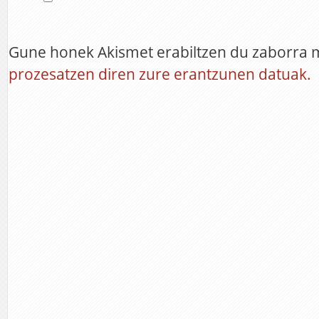
Gune honek Akismet erabiltzen du zaborra 
prozesatzen diren zure erantzunen datuak.