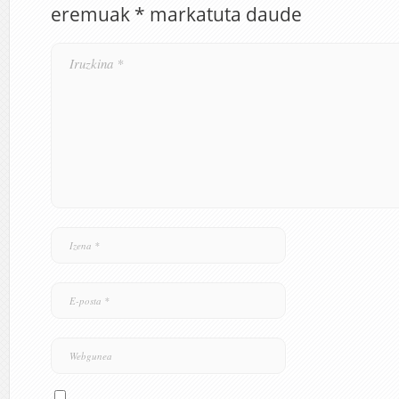
eremuak
*
markatuta daude