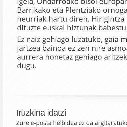
igela, Ondarroako bisoi europar
Barrikako eta Plentziako orno
neurriak hartu diren. Hirigintza
dituzte euskal hiztunak babestu
Ez naiz gehiago luzatuko, gaia 
jartzea bainoa ez zen nire asm
aurrera honetaz gehiago aritze
dugu.
Iruzkina idatzi
Zure e-posta helbidea ez da argitaratuk