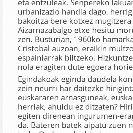
eta entzuleak. Senpereko lakua
urbanizazio handia dago, herrig
bakoitza bere kotxez mugitzera
Aizarnazabalgo etxe hesitu mor
zen. Busturian, 1960ko hamark
Cristobal auzoan, eraikin multzo
espainiarrak biltzeko. Hizkuntz
nola eragiten dute egoera horie
Egindakoak eginda daudela kont
zein neurri har daitezke hirigin
euskararen arnasguneak, euska
herriak, ahuldu ez ditzaten? Hir
egiten direnean ingurumen-era
da. Bateren batek aipatu zuen n