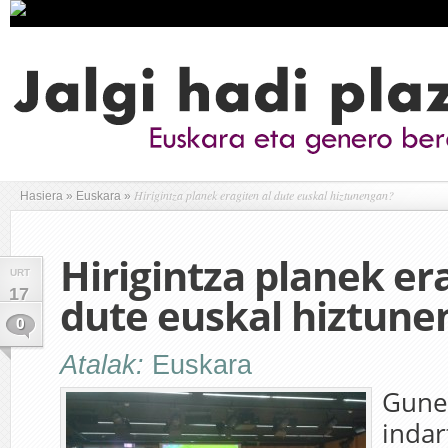
Hirigintza planek eragiten al dute euskal hiztunengan?
Hasiera
»
Euskara
»
Hirigintza planek er
URT
17
dute euskal hiztune
0
Atalak:
Euskara
Gune 
indar