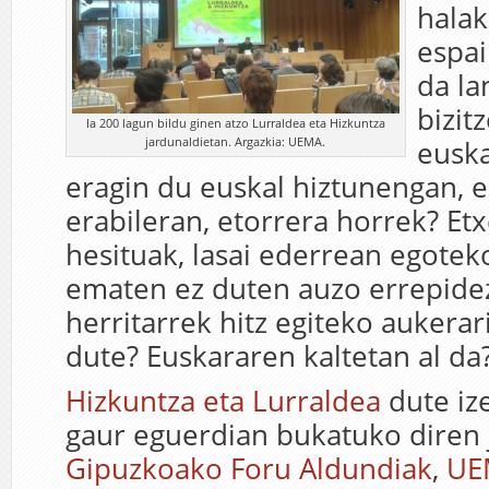
halak
espai
da la
bizit
Ia 200 lagun bildu ginen atzo Lurraldea eta Hizkuntza
jardunaldietan. Argazkia: UEMA.
euska
eragin du euskal hiztunengan, 
erabileran, etorrera horrek? Et
hesituak, lasai ederrean egotek
ematen ez duten auzo errepide
herritarrek hitz egiteko aukerar
dute? Euskararen kaltetan al da
Hizkuntza eta Lurraldea
dute ize
gaur eguerdian bukatuko diren 
Gipuzkoako Foru Aldundiak
,
UE