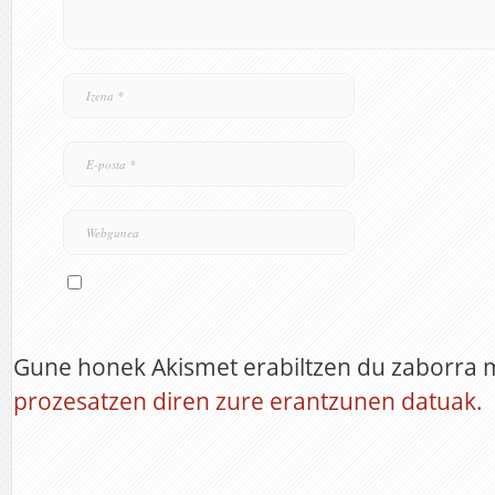
Gune honek Akismet erabiltzen du zaborra 
prozesatzen diren zure erantzunen datuak.