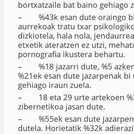
bortxatzaile bat baino gehiago z
– %43k esan dute oraingo bi
aurrekoak tratu txar psikologi
dizkiotela, hala nola, jendaurre
etxetik ateratzen ez utzi, meha
pornografia ikustera behartu.
– %18 jazarri dute, %5 azken
%21ek esan dute jazarpenak bi 
gehiago iraun zuela.
– 18 eta 29 urte artekoen %2
zibernetikoa jasan dute.
– %55ek esan dute jazarpen 
dutela. Horietatik %32k adieraz