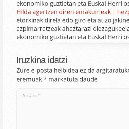
ekonomiko guztietan eta Euskal Herri 
Hilda agertzen diren emakumeak | hez
etorkinak direla edo giro eta auzo jakine
azpimarratzeak ahaztarazi diezagukeela
ekonomiko guztietan eta Euskal Herri 
Iruzkina idatzi
Zure e-posta helbidea ez da argitaratuk
eremuak
*
markatuta daude