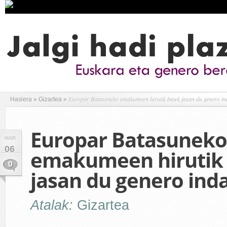
Europar Batasuneko emakumeen hirutik batek jasan du genero in
Hasiera
»
Gizartea
»
Europar Batasuneko
MAR
06
emakumeen hirutik
0
jasan du genero ind
Atalak:
Gizartea