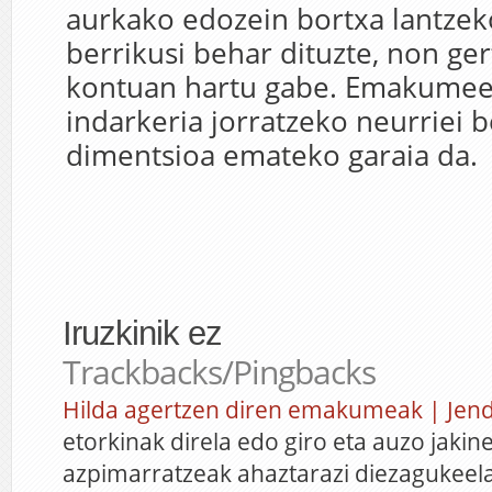
aurkako edozein bortxa lantzek
berrikusi behar dituzte, non ge
kontuan hartu gabe. Emakumee
indarkeria jorratzeko neurriei 
dimentsioa emateko garaia da.
Iruzkinik ez
Trackbacks/Pingbacks
Hilda agertzen diren emakumeak | Jen
etorkinak direla edo giro eta auzo jakine
azpimarratzeak ahaztarazi diezagukeela