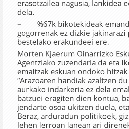
erasotzailea nagusia, lankidea 
dela.
– %67k bikotekideak emandak
gogorrenak ez dizkie jakinarazi p
bestelako erakundeei ere.
Morten Kjaerum Oinarrizko Es
Agentziako zuzendaria da eta i
emaitzak eskuan ondoko hitzak 
“Arazoaren handiak azaltzen 
aurkako indarkeria ez dela em
batzuei eragiten dien kontua, ba
jendarte osoa ukitzen duela, et
Beraz, arduradun politikoek, giza
lehen lerroan lanean ari dire