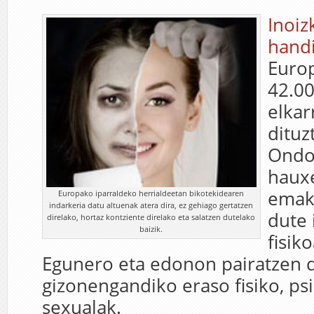
Inoiz
hand
Euro
42.0
elkar
dituz
Ondo
hauxe
emak
Europako iparraldeko herrialdeetan bikotekidearen
indarkeria datu altuenak atera dira, ez gehiago gertatzen
dute 
direlako, hortaz kontziente direlako eta salatzen dutelako
baizik.
fisik
Egunero eta edonon pairatzen
gizonengandiko eraso fisiko, ps
sexualak.