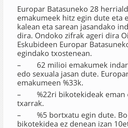
Europar Batasuneko 28 herrial
emakumeek hitz egin dute eta e
kalean eta sarean jasandako ind
dira. Ondoko zifrak ageri dira O
Eskubideen Europar Batasuneko
egindako txostenean.
– 62 milioi emakumek indarke
edo sexuala jasan dute. Europa
emakumeen %33k.
– %22ri bikotekideak eman di
txarrak.
– %5 bortxatu egin dute. Bor
bikotekidea ez denean izan 10e