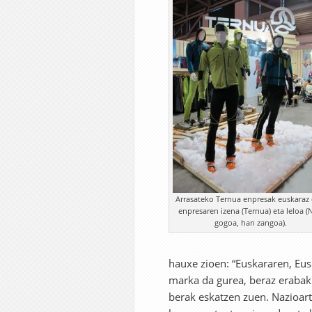
Arrasateko Ternua enpresak euskaraz 
enpresaren izena (Ternua) eta leloa 
gogoa, han zangoa).
hauxe zioen: “Euskararen, Eus
marka da gurea, beraz erabaki
berak eskatzen zuen. Nazioarte