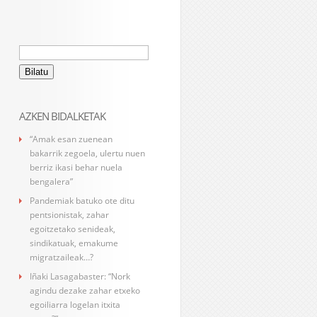
Bilatu:
AZKEN BIDALKETAK
“Amak esan zuenean
bakarrik zegoela, ulertu nuen
berriz ikasi behar nuela
bengalera”
Pandemiak batuko ote ditu
pentsionistak, zahar
egoitzetako senideak,
sindikatuak, emakume
migratzaileak…?
Iñaki Lasagabaster: “Nork
agindu dezake zahar etxeko
egoiliarra logelan itxita