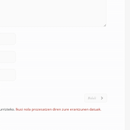
urrizteko.
Ikusi nola prozesatzen diren zure erantzunen datuak.