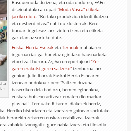
Basquemoda du izena, eta uda ondoren, EAEn
diseinatutako arropari
“Moda Vasca” etiketa
jarriko diote
. “Bertako produkzioa identifikatzea
eta desberdintzea” nahi du klusterrak. Bere
buruari ingelesez jarri zioten izena eta etiketa
gaztelaniaz sortuko dute.
Euskal Herria Esneak
eta
Ternuak
mahaiaren
inguruan iaz gai honetaz egindako hausnarketa
etorri zait burura.
Argia
n erreportajeari
“Zer
garen erakutsi gurea saltzeko”
izenburua jarri
genion. Julio Ibarrak Euskal Herria Esnearen
izenean ondokoa zioen: “Saltzen duzuna
ditu
(Non
baserrikoa dela badiozu, hemen egindakoa,
euskara hutsean aritzeak ematen dio markari
plus bat”. Ternuako Rikardo Idiakezek berriz,
kal Herriko historiaren eta izaeraren gainean sortutako
ak berarekin zekarren euskara erabiltzea. Izaerak
ra zabaldu izanagatik, gure nahia izaera eta filosofia