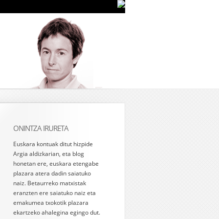
ONINTZA IRURETA
Euskara kontuak ditut hizpide
Argia aldizkarian, eta blog
honetan ere, euskara etengabe
plazara atera dadin saiatuko
naiz. Betaurreko matxistak
eranzten ere saiatuko naiz eta
emakumea txokotik plazara
ekartzeko ahalegina egingo dut.