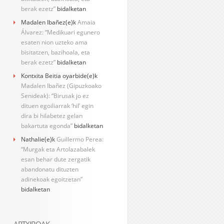
berak ezetz”
bidalketan
Madalen Ibañez
(e)k
Amaia
Álvarez: “Medikuari egunero
esaten nion uzteko ama
bisitatzen, bazihoala, eta
berak ezetz”
bidalketan
Kontxita Beitia oyarbide
(e)k
Madalen Ibañez (Gipuzkoako
Senideak): “Birusak jo ez
dituen egoiliarrak ‘hil’ egin
dira bi hilabetez gelan
bakartuta egonda”
bidalketan
Nathalie
(e)k
Guillermo Perea:
“Murgak eta Artolazabalek
esan behar dute zergatik
abandonatu dituzten
adinekoak egoitzetan”
bidalketan