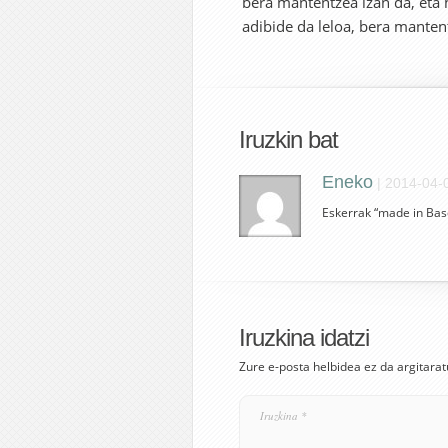
bera mantentzea izan da, eta
adibide da leloa, bera mante
Iruzkin bat
Eneko
|
2014-04-0
Eskerrak “made in Bas
Iruzkina idatzi
Zure e-posta helbidea ez da argitarat