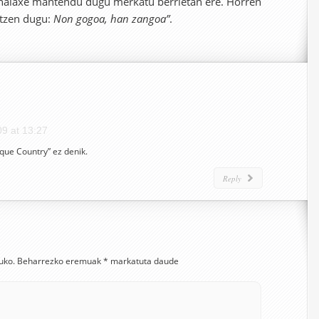
 halaxe mantendu dugu merkatu berrietan ere. Horren
ntzen dugu:
Non gogoa, han zangoa”
.
9 at 13:27
que Country” ez denik.
Reply
uko.
Beharrezko eremuak
*
markatuta daude