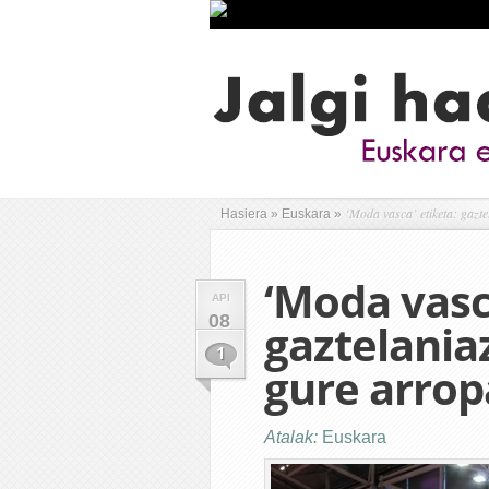
‘Moda vasca’ etiketa: gazte
Hasiera
»
Euskara
»
‘Moda vasc
API
08
gaztelania
1
gure arrop
Atalak:
Euskara