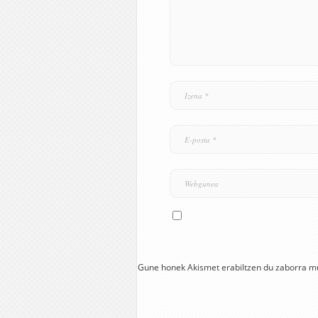
Gune honek Akismet erabiltzen du zaborra m