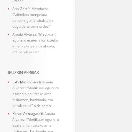
uztea?”
Ana García Mendoza:
“Adinekoa menpekoa
denean, guk erabakitzen
dugu dena bere ordez”
Amaia Álvarez: “Medikuari
egunero esaten nion uzteko
ama bisitatzen, bazihoala,
eta berak ezetz”
IRUZKIN BERRIAK
Ekhi Mandiola
(e)k
Amaia
Álvarez: “Medikuari egunero
esaten nion uzteko ama
bisitatzen, bazihoala, eta
berak ezetz”
bidalketan
Kontxi Azkoaga
(e)k
Amaia
Álvarez: “Medikuari egunero
esaten nion uzteko ama
bisitatzen, bazihoala, eta