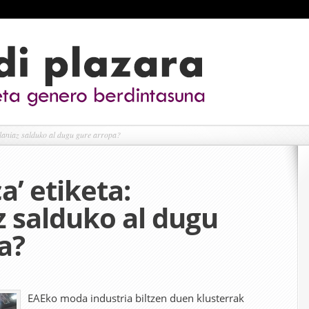
laniaz salduko al dugu gure arropa?
a’ etiketa:
z salduko al dugu
a?
EAEko moda industria biltzen duen klusterrak