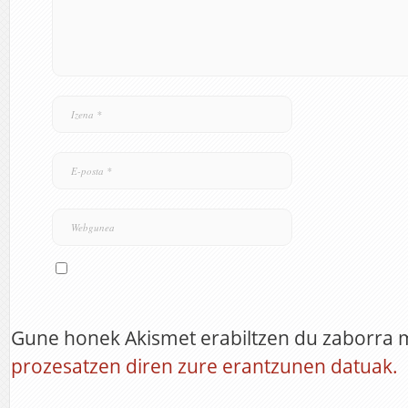
Gune honek Akismet erabiltzen du zaborra 
prozesatzen diren zure erantzunen datuak.