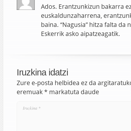
Ados. Erantzunkizun bakarra e
euskaldunzaharrena, erantzunk
baina. “Nagusia” hitza falta da n
Eskerrik asko aipatzeagatik.
Iruzkina idatzi
Zure e-posta helbidea ez da argitaratuk
eremuak
*
markatuta daude