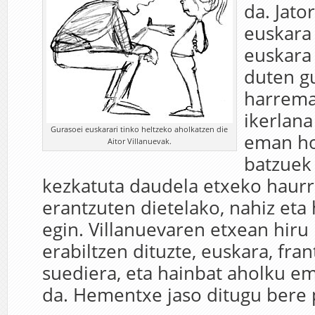
da. Jato
euskara
euskara
duten g
harrema
ikerlana
Gurasoei euskarari tinko heltzeko aholkatzen die
eman ho
Aitor Villanuevak.
batzuek 
kezkatuta daudela etxeko haurr
erantzuten dietelako, nahiz eta
egin. Villanuevaren etxean hiru
erabiltzen dituzte, euskara, fran
suediera, eta hainbat aholku e
da. Hementxe jaso ditugu bere