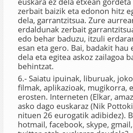
euskara ez dela etxean gordeta
zerbait baizik eta edonon hitz e
dela, garrantzitsua. Zure aurre
erdaldunak zerbait garrantzitsu
edo behar baduzu, itzuli erdara
esan eta gero. Bai, badakit hau 
dela eta egitea askoz zailagoa ba
behintzat.
6.- Saiatu ipuinak, liburuak, jok
filmak, aplikazioak, mugikorra, 
erosten. Interneten (Elkar, am
asko dago euskaraz (Nik Pottoki
nituen 26 eurogatik adibidez). 
hotmail, facebook, skype, gmail,