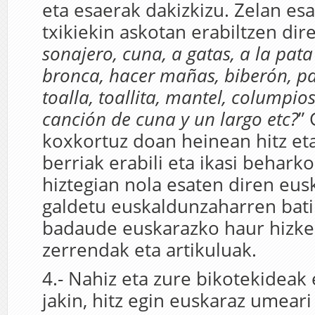
eta esaerak dakizkizu. Zelan es
txikiekin askotan erabiltzen dir
sonajero, cuna, a gatas, a la pata
bronca, hacer mañas, biberón, pa
toalla, toallita, mantel, columpio
canción de cuna y un largo etc?
”
koxkortuz doan heinean hitz e
berriak erabili eta ikasi beharko
hiztegian nola esaten diren eus
galdetu euskaldunzaharren bati
badaude euskarazko haur hizke
zerrendak eta artikuluak.
4.- Nahiz eta zure bikotekideak
jakin, hitz egin euskaraz umear