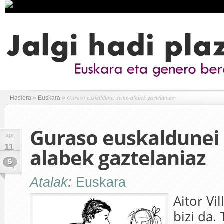
Guraso euskaldunei seme-alabek gaztelaniaz
Hasiera
»
Euskara
»
Guraso euskaldunei
API
11
alabek gaztelaniaz
5
Atalak:
Euskara
Aitor Vi
bizi da.