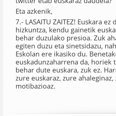
twitter etab euskaraz daudela?
Eta azkenik,
7.- LASAITU ZAITEZ! Euskara ez 
hizkuntza, kendu gainetik euska
behar duzulako presioa. Zuk ah
egiten duzu eta sinetsidazu, nah
Eskolan ere ikasiko du. Beneta
euskadunzaharrena da, horiek t
behar dute euskara, zuk ez. Har
zure euskaraz, zure ahaleginaz,
motibazioaz.