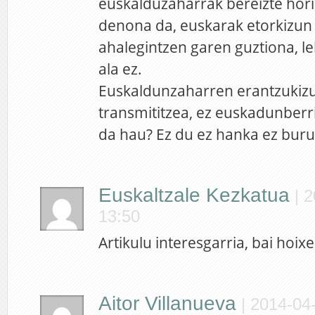
euskalduzaharrak bereizte hori
denona da, euskarak etorkizun 
ahalegintzen garen guztiona, l
ala ez.
Euskaldunzaharren erantzukiz
transmititzea, ez euskadunberr
da hau? Ez du ez hanka ez buru
Euskaltzale Kezkatua
|
2
13:50
Artikulu interesgarria, bai hoixe
Aitor Villanueva
|
2014-04-