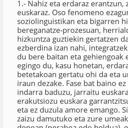
1.- Nahiz eta erdaraz erantzun, 
euskaraz. Oso fenomeno ezagu
soziolinguistikan eta bigarren 
bereganatze-prozesuan, herrial
hizkuntza guztiekin gertatzen d
ezberdina izan nahi, integratze
du bere baitan eta gehiengoak 
egingo du, kasu honetan, erdara
betetakoan gertatu ohi da eta u
iraun dezake. Fase bat baino ez
indarra baduzu, jarraitu euskara
erakutsiozu euskara garrantzits
eta ez duzula amore emango. Si
zaizu damutuko eta zure umeak
denean (nerabea edo heldua), e