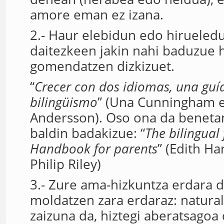
amore eman ez izana.
2.- Haur elebidun edo hirueled
daitezkeen jakin nahi baduzue 
gomendatzen dizkizuet.
“
Crecer con dos idiomas, una guía
bilingüismo
” (Una Cunningham e
Andersson). Oso ona da benetan
baldin badakizue: “
The bilingual 
Handbook for parents
” (Edith Ha
Philip Riley)
3.- Zure ama-hizkuntza erdara 
moldatzen zara erdaraz: natural
zaizuna da, hiztegi aberatsago