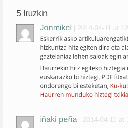
5 Iruzkin
Jonmikel
|
2014-04-11 at 1
Eskerrik asko artikuluarengatik
hizkuntza hitz egiten dira eta a
gaztelaniaz lehen saioak egin ar
Haurrekin hitz egiteko hiztegia
euskarazko bi hiztegi, PDF fitxa
ondorengo bi esteketan,
Ku-ku!
Haurren munduko hiztegi txiki
iñaki peña
|
2014-04-11 at 