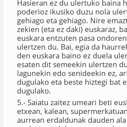
Hasieran ez du ulertuko baina 
poderioz ikusiko duzu nola ule
gehiago eta gehiago. Nire emazt
zekien (eta ez daki) euskaraz, b
euskara entzuten pasa ondoren
ulertzen du. Bai, egia da haurre
den euskara baino ez duela uler
esaten dit semeekin ulertzen du
lagunekin edo senideekin ez, ar
dugulako eta beste hiztegi bat e
dugulako.
5.- Saiatu zaitez umeari beti eus
etxean, kalean, supermerkatua
aurrean erdaldunak dauden ala 