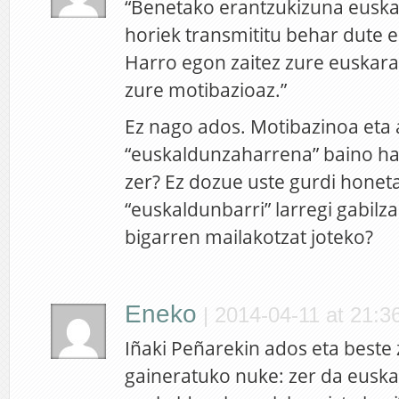
“Benetako erantzukizuna eusk
horiek transmititu behar dute e
Harro egon zaitez zure euskara
zure motibazioaz.”
Ez nago ados. Motibazinoa eta 
“euskaldunzaharrena” baino h
zer? Ez dozue uste gurdi honeta
“euskaldunbarri” larregi gabilza
bigarren mailakotzat joteko?
Eneko
|
2014-04-11 at 21:3
Iñaki Peñarekin ados eta beste 
gaineratuko nuke: zer da euska