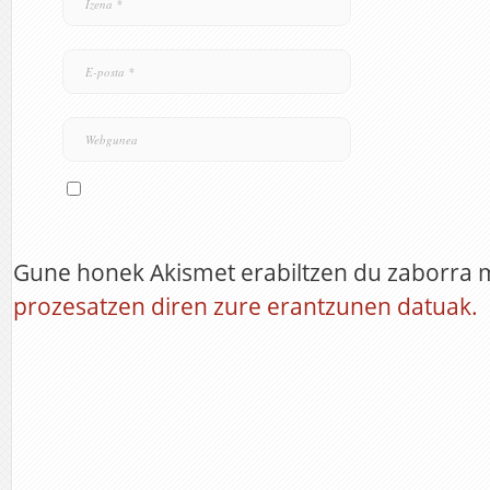
Gune honek Akismet erabiltzen du zaborra 
prozesatzen diren zure erantzunen datuak.