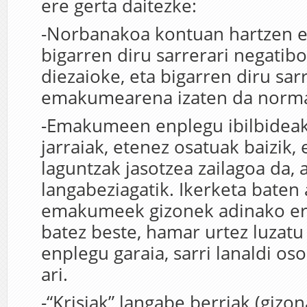
ere gerta daitezke:
-Norbanakoa kontuan hartzen e
bigarren diru sarrerari negatibo
diezaioke, eta bigarren diru sar
emakumearena izaten da norma
-Emakumeen enplegu ibilbideak
jarraiak, etenez osatuak baizik, 
laguntzak jasotzea zailagoa da, 
langabeziagatik. Ikerketa baten 
emakumeek gizonek adinako err
batez beste, hamar urtez luzatu
enplegu garaia, sarri lanaldi os
ari.
-“Krisiak” langabe berriak (gizo