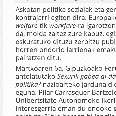
Askotan politika sozialak eta ge
kontrajarri egiten dira. Europa
welfare
-tik
workfare
-ra igarotzen
da, molda zaitez zure kabuz, egi
eskuratuko dituzu zerbitzu publi
horren ondorio larrienak ema
pairatzen ditu.
Martxoaren 6a, Gipuzkoako For
antolatutako
Sexurik gabea al d
politika?
nazioarteko jardunaldi
eguna. Pilar Carrasquer Bartze
Unibertsitate Autonomoko ikerla
interesgarria eman du ondoko 