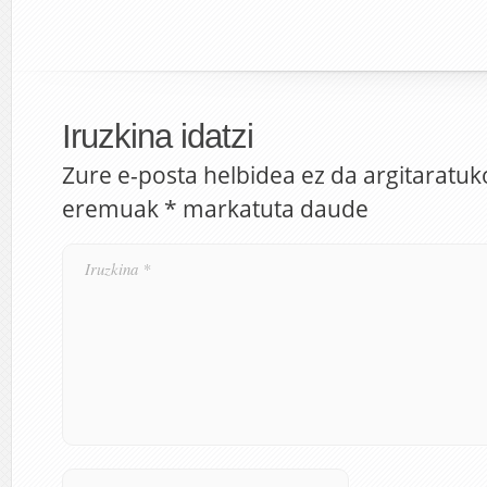
Iruzkina idatzi
Zure e-posta helbidea ez da argitaratuk
eremuak
*
markatuta daude