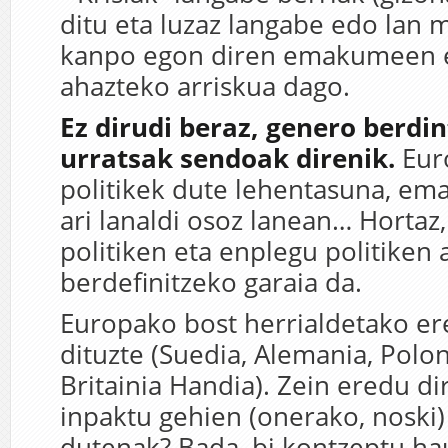
ditu eta luzaz langabe edo lan 
kanpo egon diren emakumeen e
ahazteko arriskua dago.
Ez dirudi beraz, genero berd
urratsak sendoak direnik.
Eur
politikek dute lehentasuna, em
ari lanaldi osoz lanean… Hortaz,
politiken eta enplegu politiken 
berdefinitzeko garaia da.
Europako bost herrialdetako er
dituzte (Suedia, Alemania, Polonia
Britainia Handia). Zein eredu d
inpaktu gehien (onerako, noski)
dutenak? Bada, bi kontzeptu ha