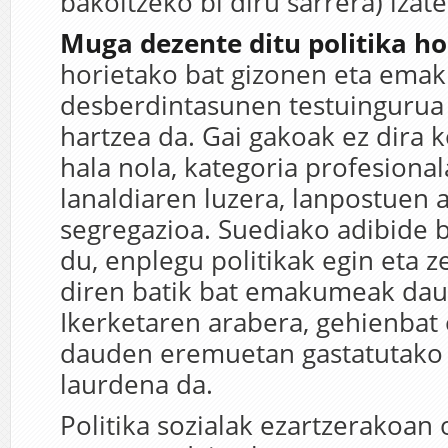
bakoitzeko bi diru sarrera) izat
Muga dezente ditu politika ho
horietako bat gizonen eta ema
desberdintasunen testuingurua
hartzea da. Gai gakoak ez dira 
hala nola, kategoria profesional
lanaldiaren luzera, lanpostuen
segregazioa. Suediako adibide 
du, enplegu politikak egin eta z
diren batik bat emakumeak dau
Ikerketaren arabera, gehienba
dauden eremuetan gastatutako 
laurdena da.
Politika sozialak ezartzerakoan