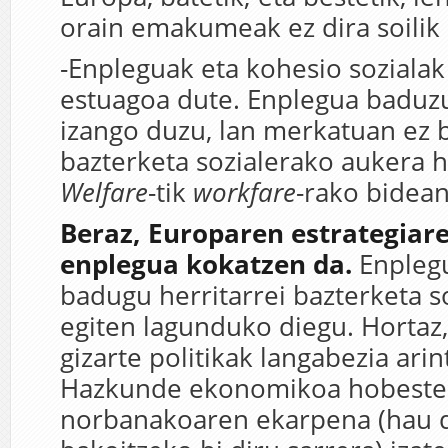
orain emakumeak ez dira soilik z
-Enpleguak eta kohesio sozialak
estuagoa dute. Enplegua baduz
izango duzu, lan merkatuan ez
bazterketa sozialerako aukera h
Welfare
-tik
workfare
-rako bidean 
Beraz, Europaren estrategiar
enplegua kokatzen da.
Enplegu
badugu herritarrei bazterketa so
egiten lagunduko diegu. Hortaz,
gizarte politikak langabezia arin
Hazkunde ekonomikoa hobesten
norbanakoaren ekarpena (hau d