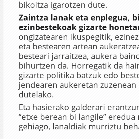
bikoitza igarotzen dute.
Zaintza lanak eta enplegua, b
ezinbestekoak gizarte honeta
ongizatearen ikuspegitik, ezine
eta bestearen artean aukeratzea
besteari jarraitzea, aukera bain
bihurtzen da. Horregatik da hai
gizarte politika batzuk edo best
jendearen aukeretan zuzenean 
dutelako.
Eta hasierako galderari erantzun
“etxe berean bi langile” eredua
gehiago, lanaldiak murriztu beh