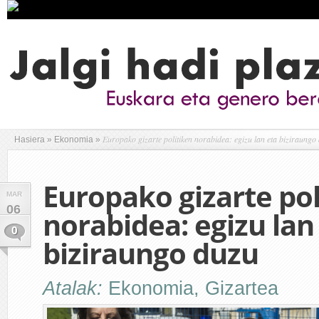
Europako gizarte politiken norabidea: egizu lan eta biziraungo
Hasiera
»
Ekonomia
»
Europako gizarte pol
MAR
06
norabidea: egizu lan
0
biziraungo duzu
Atalak:
Ekonomia
,
Gizartea