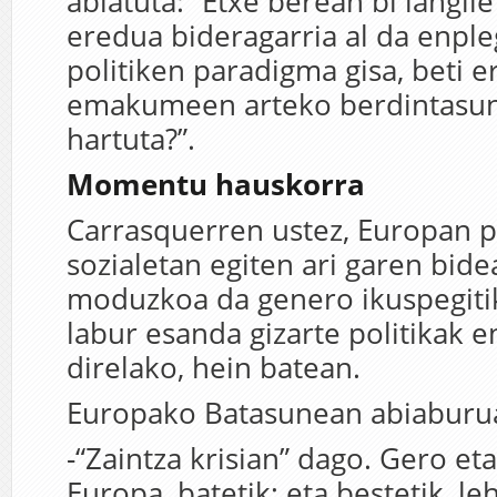
abiatuta: “Etxe berean bi langil
eredua bideragarria al da enple
politiken paradigma gisa, beti e
emakumeen arteko berdintasun
hartuta?”.
Momentu hauskorra
Carrasquerren ustez, Europan po
sozialetan egiten ari garen bide
moduzkoa da genero ikuspegitik
labur esanda gizarte politikak e
direlako, hein batean.
Europako Batasunean abiaburu
-“Zaintza krisian” dago. Gero et
Europa, batetik; eta bestetik, l