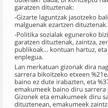
garatzen dituztenak:
-Gizarte laguntzak jasotzeko bal
malguenak ezartzen dituztenak.
-Politika sozialak eguneroko bizi
garatzen dituztenak, zaintza, ze
publikoak… kontuan hartuz, eta 
enplegua.
Lan merkatuan gizonak dira nag
sarrera bikoitzeko etxeen %21e
baino ez dute irabazten, eta %
emakumeek baino diru sarrera g
Gizonek eta emakumeek diru sa
dituztenean, emakumeek zaint