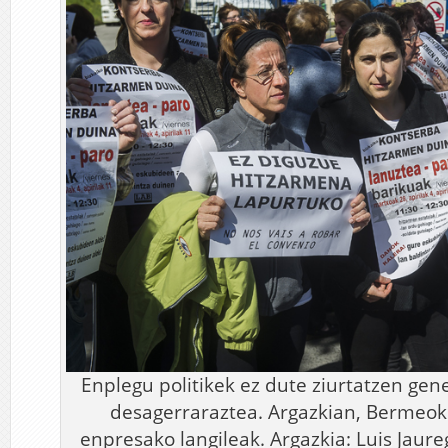
Enplegu politikek ez dute ziurtatzen ge
desagerraraztea. Argazkian, Bermeok
enpresako langileak. Argazkia: Luis Jaureg