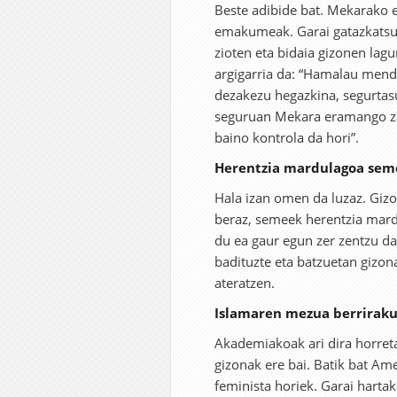
Beste adibide bat. Mekarako 
emakumeak. Garai gatazkatsu 
zioten eta bidaia gizonen lag
argigarria da: “Hamalau mend
dezakezu hegazkina, segurtas
seguruan Mekara eramango za
baino kontrola da hori”.
Herentzia mardulagoa sem
Hala izan omen da luzaz. Gizon
beraz, semeek herentzia mard
du ea gaur egun zer zentzu d
badituzte eta batzuetan gizon
ateratzen.
Islamaren mezua berrirakur
Akademiakoak ari dira horret
gizonak ere bai. Batik bat Am
feminista horiek. Garai harta