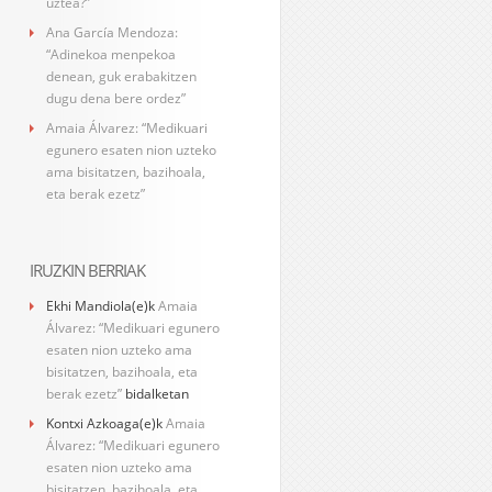
uztea?”
Ana García Mendoza:
“Adinekoa menpekoa
denean, guk erabakitzen
dugu dena bere ordez”
Amaia Álvarez: “Medikuari
egunero esaten nion uzteko
ama bisitatzen, bazihoala,
eta berak ezetz”
IRUZKIN BERRIAK
Ekhi Mandiola
(e)k
Amaia
Álvarez: “Medikuari egunero
esaten nion uzteko ama
bisitatzen, bazihoala, eta
berak ezetz”
bidalketan
Kontxi Azkoaga
(e)k
Amaia
Álvarez: “Medikuari egunero
esaten nion uzteko ama
bisitatzen, bazihoala, eta