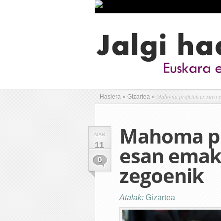
Mahoma profetak ez zuen e
Hasiera
»
Gizartea
»
Mahoma pr
MAR
11
esan emak
0
zegoenik
Atalak:
Gizartea