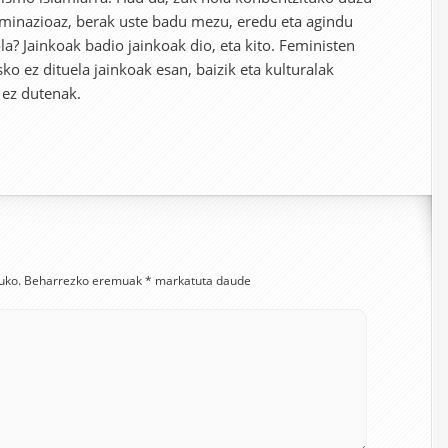
minazioaz, berak uste badu mezu, eredu eta agindu
a? Jainkoak badio jainkoak dio, eta kito. Feministen
ko ez dituela jainkoak esan, baizik eta kulturalak
k ez dutenak.
uko.
Beharrezko eremuak
*
markatuta daude