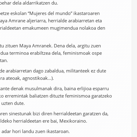
behar dela aldarrikatzen du.
etze eskolan “Mujeres del mundo” ikastaroaren
Maya Amrane aljeriarra, herrialde arabiarretan eta
rrialdeetan emakumeen mugimendua nolakoa den
tu zituen Maya Amranek. Dena dela, argitu zuen
a terminoa erabiltzea dela, feminismoak ospe
tan.
de arabiarretan dago zabaldua, militanteek ez dute
ra ateoak, agnostikoak…).
nte denak musulmanak dira, baina erlijioa esparru
ko erremintak baliatzen dituzte feminismoa garatzeko
 uzten dute.
ren sinestunak bizi diren herrialdeetan garatzen da,
ldeko herrialdeetan ere bai, Mexikoraino.
 adar hori landu zuen ikastaroan.