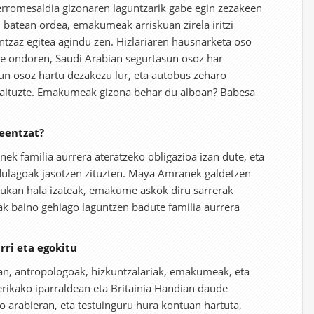
erromesaldia gizonaren laguntzarik gabe egin zezakeen
batean ordea, emakumeak arriskuan zirela iritzi
untzaz egitea agindu zen. Hizlariaren hausnarketa oso
e ondoren, Saudi Arabian segurtasun osoz har
un osoz hartu dezakezu lur, eta autobus zeharo
ituzte. Emakumeak gizona behar du alboan? Babesa
eentzat?
ek familia aurrera ateratzeko obligazioa izan dute, eta
ulagoak jasotzen zituzten. Maya Amranek galdetzen
aukan hala izateak, emakume askok diru sarrerak
ak baino gehiago laguntzen badute familia aurrera
ri eta egokitu
an, antropologoak, hizkuntzalariak, emakumeak, eta
erikako iparraldean eta Britainia Handian daude
ko arabieran, eta testuinguru hura kontuan hartuta,