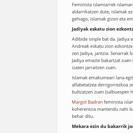
Feminista islamiarrek islama
aldarrikatzen dute, islamak ez
gehiago, islamak gizon eta e
Jadiyak eskatu zion ezkon
Adibide sinple bat da. Jadi
Andreak eskatu zion ezkontze
zen Jadiya, jantzia. Senarra
Jadiya emazte bakartzat zuen
izaten jarraitzen zuen.
Islamak emakumeari lana egit
alfabetatzea derrigorrezkoa
bultzatzen zuen (salbuespen h
Margot Badran
feminista isla
koherentzia mantendu nahi b
behar ditu.
Mekara ezin du bakarrik 