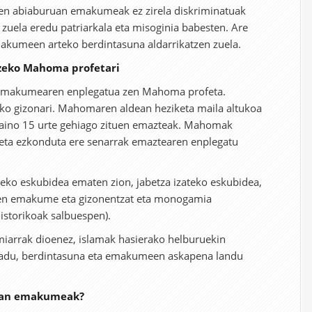
ren abiaburuan emakumeak ez zirela diskriminatuak
 zuela eredu patriarkala eta misoginia babesten. Are
makumeen arteko berdintasuna aldarrikatzen zuela.
tzeko Mahoma profetari
ya emakumearen enplegatua zen Mahoma profeta.
ko gizonari. Mahomaren aldean heziketa maila altukoa
k baino 15 urte gehiago zituen emazteak. Mahomak
 eta ezkonduta ere senarrak emaztearen enplegatu
eko eskubidea ematen zion, jabetza izateko eskubidea,
 zen emakume eta gizonentzat eta monogamia
istorikoak salbuespen).
miarrak dioenez, islamak hasierako helburuekin
adu, berdintasuna eta emakumeen askapena landu
joan emakumeak?