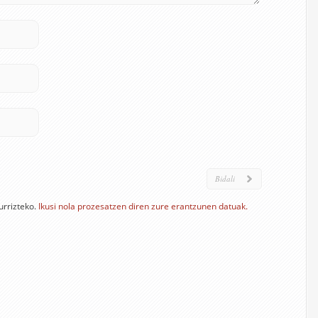
urrizteko.
Ikusi nola prozesatzen diren zure erantzunen datuak.