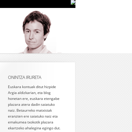
ONINTZA IRURETA
Euskara kontuak ditut hizpide
Argia aldizkarian, eta blog
honetan ere, euskara etengabe
plazara atera dadin saiatuko
naiz. Betaurreko matxistak
eranzten ere saiatuko naiz eta
emakumea txokotik plazara
ekartzeko ahalegina egingo dut.