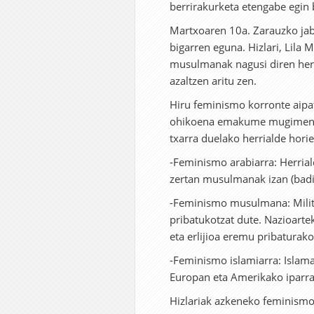
berrirakurketa etengabe egin 
Martxoaren 10a. Zarauzko jab
bigarren eguna. Hizlari, Lila 
musulmanak nagusi diren he
azaltzen aritu zen.
Hiru feminismo korronte aipa
ohikoena emakume mugimendu
txarra duelako herrialde horie
-Feminismo arabiarra: Herrial
zertan musulmanak izan (badi
-Feminismo musulmana: Milita
pribatukotzat dute. Nazioarte
eta erlijioa eremu pribaturako
-Feminismo islamiarra: Islama
Europan eta Amerikako iparra
Hizlariak azkeneko feminismo