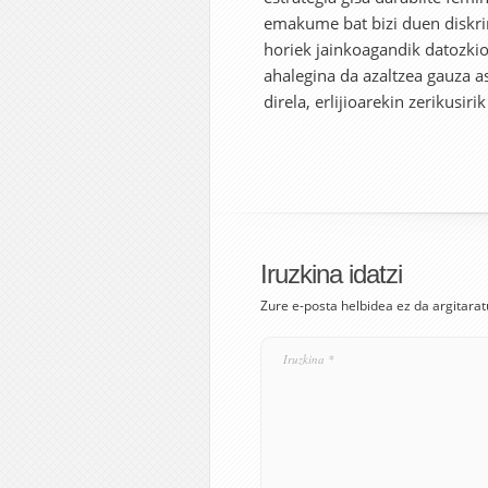
emakume bat bizi duen diskri
horiek jainkoagandik datozkiol
ahalegina da azaltzea gauza as
direla, erlijioarekin zerikusiri
Iruzkina idatzi
Zure e-posta helbidea ez da argitarat