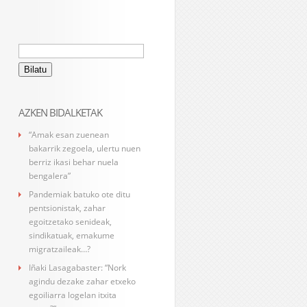
Bilatu:
AZKEN BIDALKETAK
“Amak esan zuenean
bakarrik zegoela, ulertu nuen
berriz ikasi behar nuela
bengalera”
Pandemiak batuko ote ditu
pentsionistak, zahar
egoitzetako senideak,
sindikatuak, emakume
migratzaileak…?
Iñaki Lasagabaster: “Nork
agindu dezake zahar etxeko
egoiliarra logelan itxita