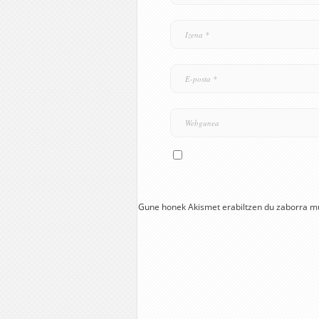
Gune honek Akismet erabiltzen du zaborra m