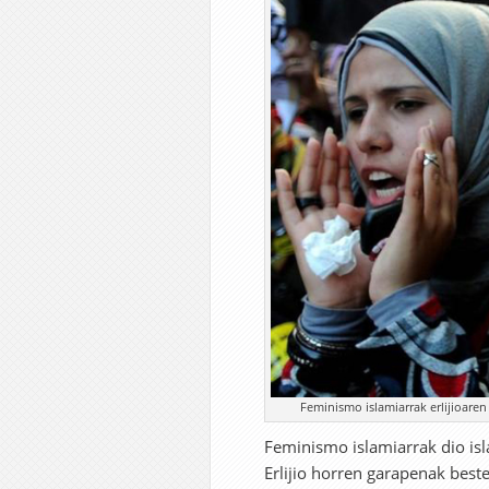
Feminismo islamiarrak erlijioaren
Feminismo islamiarrak dio is
Erlijio horren garapenak bes