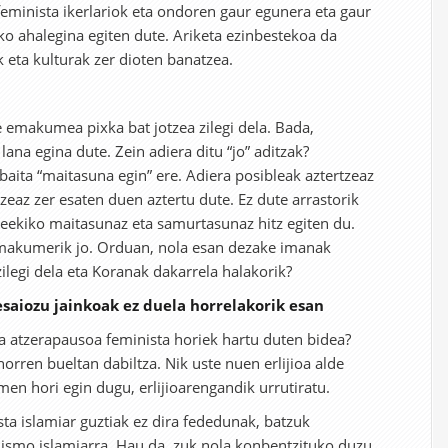
feminista ikerlariok eta ondoren gaur egunera eta gaur
o ahalegina egiten dute. Ariketa ezinbestekoa da
ek eta kulturak zer dioten banatzea.
emakumea pixka bat jotzea zilegi dela. Bada,
lana egina dute. Zein adiera ditu “jo” aditzak?
 baita “maitasuna egin” ere. Adiera posibleak aztertzeaz
eaz zer esaten duen aztertu dute. Ez dute arrastorik
eekiko maitasunaz eta samurtasunaz hitz egiten du.
emakumerik jo. Orduan, nola esan dezake imanak
legi dela eta Koranak dakarrela halakorik?
saiozu jainkoak ez duela horrelakorik esan
da atzerapausoa feminista horiek hartu duten bidea?
 horren bueltan dabiltza. Nik uste nuen erlijioa alde
men hori egin dugu, erlijioarengandik urrutiratu.
sta islamiar guztiak ez dira fededunak, batzuk
inismo islamiarra. Hau da, zuk nola konbentzituko duzu