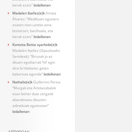
berak ezetz”
bidalketan
Madalen Ibañez
(e)k
Amaia
Álvarez: “Medikuari egunero
esaten nion uzteko ama
bisitatzen, bazihoala, eta
berak ezetz”
bidalketan
Kontxita Beitia oyarbide
(e)k
Madalen Ibañez (Gipuzkoako
Senideak): “Birusak jo ez
dituen egoiliarrak ‘hil’ egin
dira bi hilabetez gelan
bakartuta egonda”
bidalketan
Nathalie
(e)k
Guillermo Perea:
“Murgak eta Artolazabalek
esan behar dute zergatik
abandonatu dituzten
adinekoak egoitzetan”
bidalketan