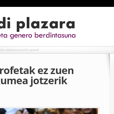
san emakumea jotzerik zegoenik
ofetak ez zuen
umea jotzerik