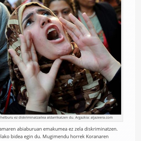
 helburu ez diskriminatzailea aldarrikatzen du. Argazkia: aljazeera.com
lamaren abiaburuan emakumea ez zela diskriminatzen.
telako bidea egin du. Mugimendu horrek Koranaren