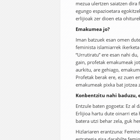
mezua ulertzen saiatzen dira 
egungo espazioetara egokitzek
erlijioak zer dioen eta ohitur
Emakumea jo?
Iman batzuek esan omen dute 
feminista islamiarrek ikerketa 
“Urrutiratu” ere esan nahi du,
gain, profetak emakumeak jotz
aurkitu, are gehiago, emakum
Profetak berak ere, ez zuen 
emakumeak pixka bat jotzea zi
Konbentzitu nahi baduzu, e
Entzule baten gogoeta: Ez al 
Erlijioa hartu dute oinarri eta
batera utzi behar zela, guk he
Hizlariaren erantzuna: Femini
estrategia gisa darabilte fem