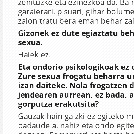
zenituzke eta ezinezkoa da. Bai
garaierari, pisuari, gihar bolu
zaion tratu bera eman behar zai
Gizonek ez dute egiaztatu beh
sexua.
Haiek ez.
Eta ondorio psikologikoak ez d
Zure sexua frogatu beharra u
izan daiteke. Nola frogatzen 
jendearen aurrean, ez bada, a
gorputza erakutsita?
Gauzak hain gaizki ez egiteko 
badaudela, nahiz eta ondo egit