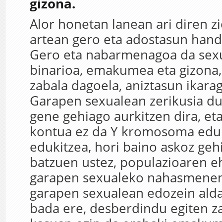
gizona.
Alor honetan lanean ari diren zi
artean gero eta adostasun hand
Gero eta nabarmenagoa da sexu
binarioa, emakumea eta gizona,
zabala dagoela, aniztasun ikarag
Garapen sexualean zerikusia du
gene gehiago aurkitzen dira, et
kontua ez da Y kromosoma eduk
edukitzea, hori baino askoz geh
batzuen ustez, populazioaren 
garapen sexualeko nahasmenen
garapen sexualean edozein aldak
bada ere, desberdindu egiten za