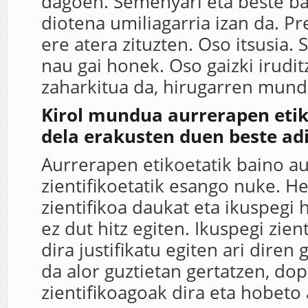
dagoen. Semenyari eta beste ba
diotena umiliagarria izan da. P
ere atera zituzten. Oso itsusia.
nau gai honek. Oso gaizki iruditz
zaharkitua da, hirugarren mun
Kirol mundua aurrerapen etiko
dela erakusten duen beste adi
Aurrerapen etikoetatik baino a
zientifikoetatik esango nuke. He
zientifikoa daukat eta ikuspegi 
ez dut hitz egiten. Ikuspegi zient
dira justifikatu egiten ari diren
da alor guztietan gertatzen, do
zientifikoagoak dira eta hobeto a