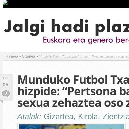
Munduko Futbol Txapelketa hizpide: “Pertsona batzuen sexua zeh
Hasiera
»
Gizartea
»
Munduko Futbol Txa
EKA
05
hizpide: “Pertsona 
0
sexua zehaztea oso z
Atalak:
Gizartea
,
Kirola
,
Zientzi