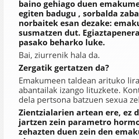
baino gehiago duen emakume
egiten badugu , sorbalda zab
norbaitek esan dezake: emak
susmatzen dut. Egiaztapener
pasako beharko luke.
Bai, ziurrenik hala da.
Zergatik gertatzen da?
Emakumeen taldean arituko lir
abantailak izango lituzkete. Kon
dela pertsona batzuen sexua ze
Zientzialarien artean ere, ez 
jartzen zein parametro horm
zehazten duen zein den emak