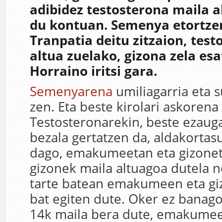
adibidez testosterona maila a
du kontuan. Semenya etortzen
Tranpatia deitu zitzaion, tes
altua zuelako, gizona zela esa
Horraino iritsi gara.
Semenyarena
umiliagarria eta 
zen. Eta beste kirolari askorena 
Testosteronarekin, beste ezauga
bezala gertatzen da, aldakortas
dago, emakumeetan eta gizonet
gizonek maila altuagoa dutela 
tarte batean emakumeen eta gi
bat egiten dute. Oker ez banago
14k maila bera dute, emakumee