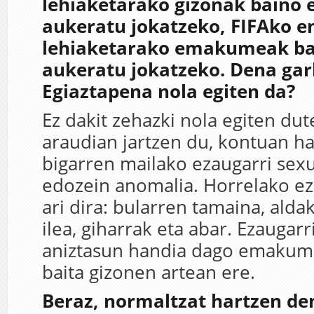
lehiaketarako gizonak baino e
aukeratu jokatzeko, FIFAko
lehiaketarako emakumeak bai
aukeratu jokatzeko. Dena garb
Egiaztapena nola egiten da?
Ez dakit zehazki nola egiten dut
araudian jartzen du, kontuan ha
bigarren mailako ezaugarri sex
edozein anomalia. Horrelako eza
ari dira: bularren tamaina, ald
ilea, giharrak eta abar. Ezaugarr
aniztasun handia dago emakum
baita gizonen artean ere.
Beraz, normaltzat hartzen de