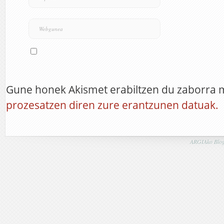
Gune honek Akismet erabiltzen du zaborra 
prozesatzen diren zure erantzunen datuak.
ARGIAko Blog