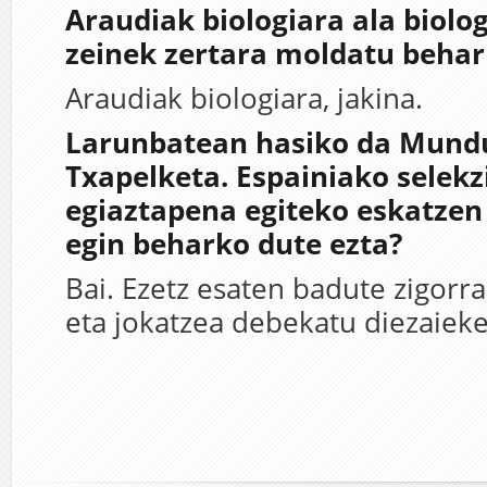
Araudiak biologiara ala biolo
zeinek zertara moldatu behar
Araudiak biologiara, jakina.
Larunbatean hasiko da Mund
Txapelketa. Espainiako selekz
egiaztapena egiteko eskatzen
egin beharko dute ezta?
Bai. Ezetz esaten badute zigorr
eta jokatzea debekatu diezaieke