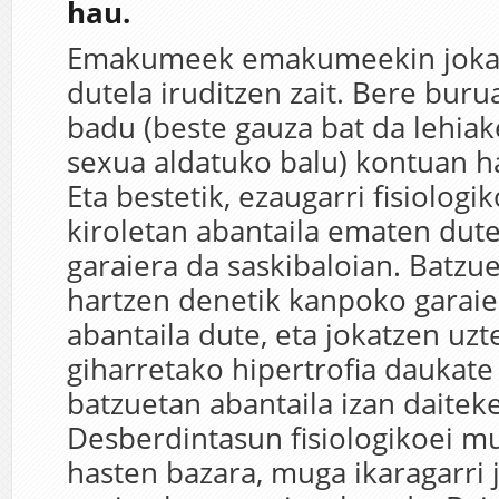
hau.
Emakumeek emakumeekin jokat
dutela iruditzen zait. Bere bu
badu (beste gauza bat da lehiak
sexua aldatuko balu) kontuan h
Eta bestetik, ezaugarri fisiologi
kiroletan abantaila ematen dute
garaiera da saskibaloian. Batzu
hartzen denetik kanpoko garaie
abantaila dute, eta jokatzen uzt
giharretako hipertrofia daukate 
batzuetan abantaila izan daiteke
Desberdintasun fisiologikoei m
hasten bazara, muga ikaragarri 