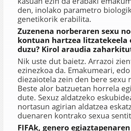
kasuan ezin da erabaki emakum
den, inolako parametro biologi
genetikorik erabilita.
Zuzenena norberaren sexu n
kontuan hartzea litzatekeela
duzu? Kirol araudia zaharkitu
Nik uste dut baietz. Arrazoi zien
ezinezkoa da. Emakumeari, edo 
diezaiotela zein den bere sexu 
Beste alor batzuetan horrela e
dute. Sexuz aldatzeko eskubide
nortasun agirian aldatzea eskat
duenaren kontrako sexua senti
FIFAk, genero egiaztapenaren