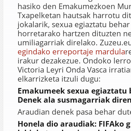
hasiko den Emakumezkoen Mun
Txapelketan hautsak harrotu di
jokalarik, sexua egiaztatu behar
horretarako hartzen dituzten n
umiliagarriak direlako. Zuzeu.
egindako erreportaje mardula
r
irakur dezakezue. Ondoko lerro
Victoria Leyri Onda Vasca irrati
elkarrizketa itzuli dugu:
Emakumeek sexua egiaztatu b
Denek ala susmagarriak diren
Araudian denek pasa behar dute
Honela dio araudiak: FIFAko 