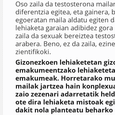
Oso zaila da testosterona maila
diferentzia egitea, eta gainera, 
egoeratan maila aldatu egiten da
lehiaketa garaian adibidez gora
zaila da sexuak bereiztea testo
arabera. Beno, ez da zaila, ezin
zientifikoki.
Gizonezkoen lehiaketetan giz
emakumeentzako lehiaketet
emakumeak. Horretarako mug
mailak jartzea hain konplexua
zaio zezenari adarretatik hel
ote dira lehiaketa mistoak eg
dakit nola planteatu beharko 