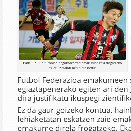
Park Eun-Sun futbolari hegokorearrari emakumea zela frogatzeko
eskatu zitzaion behin eta berriz.
Futbol Federazioa emakumeen 
egiaztapenerako egiten ari den 
dira justifikatu ikuspegi zientifik
Ez da gaur goizeko kontua, hainb
lehiaketatan eskatzen zaie em
emakume direla frogatzeko. Ek