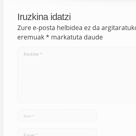
Iruzkina idatzi
Zure e-posta helbidea ez da argitaratuk
eremuak
*
markatuta daude