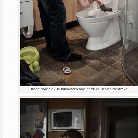
Urban Nordh-ek 10 hilabeteko baja hartu du semea zaintzeko.