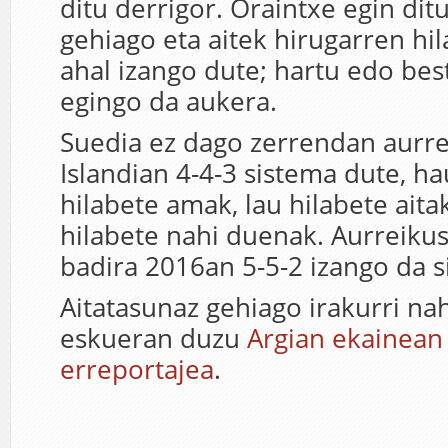
ditu derrigor. Oraintxe egin dit
gehiago eta aitek hirugarren hi
ahal izango dute; hartu edo bes
egingo da aukera.
Suedia ez dago zerrendan aurre
Islandian 4-4-3 sistema dute, ha
hilabete amak, lau hilabete aitak
hilabete nahi duenak. Aurreiku
badira 2016an 5-5-2 izango da s
Aitatasunaz gehiago irakurri na
eskueran duzu
Argian ekainean 
erreportajea
.