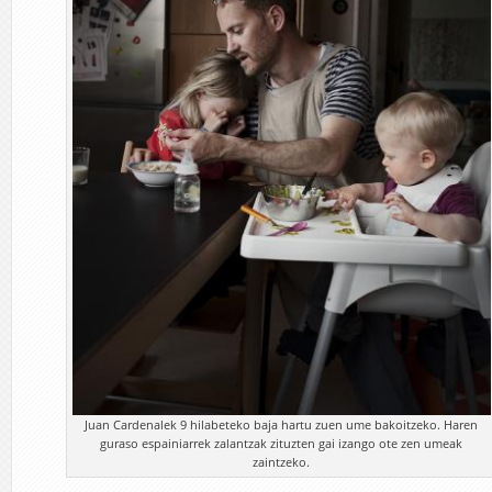
Juan Cardenalek 9 hilabeteko baja hartu zuen ume bakoitzeko. Haren
guraso espainiarrek zalantzak zituzten gai izango ote zen umeak
zaintzeko.