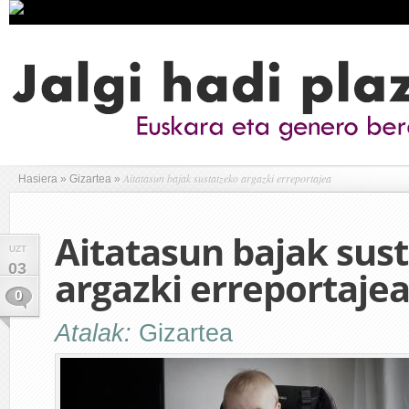
Aitatasun bajak sustatzeko argazki erreportajea
Hasiera
»
Gizartea
»
Aitatasun bajak sus
UZT
03
argazki erreportaje
0
Atalak:
Gizartea