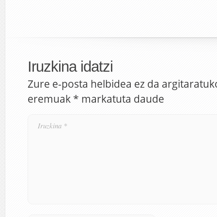
Iruzkina idatzi
Zure e-posta helbidea ez da argitaratuk
eremuak
*
markatuta daude