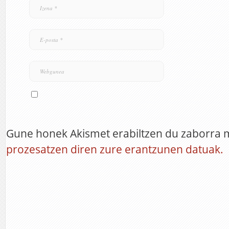
Gune honek Akismet erabiltzen du zaborra 
prozesatzen diren zure erantzunen datuak.