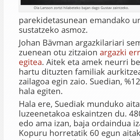
Ola Larsson zortzi hilabeteko bajan dago Gustav zaintzeko.
parekidetasunean emandako ur
sustatzeko asmoz.
Johan Bävman argazkilariari se
zuenean otu zitzaion
argazki er
egitea
. Aitek eta amek neurri b
hartu dituzten familiak aurkitze
zailagoa egin zaio. Suedian, %1
hala egiten.
Hala ere, Suediak munduko aita
luzeenetakoa eskaintzen du. 480
edo ama izan, baja ordaindua i
Kopuru horretatik 60 egun aita