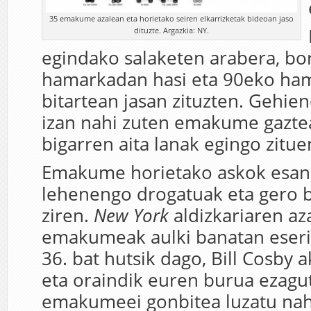
35 emakume azalean eta horietako seiren elkarrizketak bideoan jaso
dituzte. Argazkia: NY.
egindako salaketen arabera, bo
hamarkadan hasi eta 90eko ha
bitartean jasan zituzten. Gehien
izan nahi zuten emakume gaztea
bigarren aita lanak egingo zituen
Emakume horietako askok esan
lehenengo drogatuak eta gero b
ziren.
New York
aldizkariaren az
emakumeak aulki banatan eseri
36. bat hutsik dago, Bill Cosby 
eta oraindik euren burua ezagu
emakumeei gonbitea luzatu nah