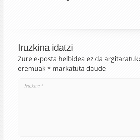
Iruzkina idatzi
Zure e-posta helbidea ez da argitaratuk
eremuak
*
markatuta daude