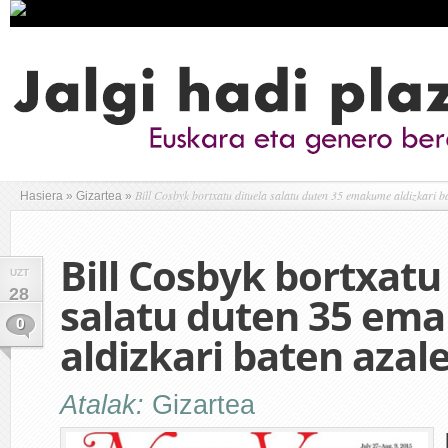
Bill Cosbyk bortxatu dituela salatu duten 35 emakume aldizkari b
Hasiera
»
Gizartea
»
Bill Cosbyk bortxatu
UZT
28
salatu duten 35 em
0
aldizkari baten azal
Atalak:
Gizartea