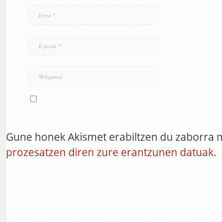
Gune honek Akismet erabiltzen du zaborra 
prozesatzen diren zure erantzunen datuak.