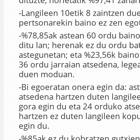
dituzte, horietatik %97,41 zahar
-Langileen 10etik 8 zaintzen du
pertsonarekin baino ez zen ego
-%78,85ak astean 60 ordu baino
ditu lan; herenak ez du ordu bat
astegunetan; eta %23,56k baino
36 ordu jarraian atsedena, lege
duen moduan.
-Bi egoeratan onera egin da: a
atsedena hartzen duten langil
gora egin du eta 24 orduko ats
hartzen ez duten langileen kop
egin du.
-%85ak ez du kobratzen gutxie