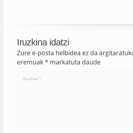
Iruzkina idatzi
Zure e-posta helbidea ez da argitaratuk
eremuak
*
markatuta daude