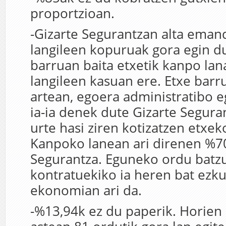
proportzioan.
-Gizarte Segurantzan alta ema
langileen kopuruak gora egin du
barruan baita etxetik kanpo lan
langileen kasuan ere. Etxe barr
artean, egoera administratibo 
ia-ia denek dute Gizarte Segura
urte hasi ziren kotizatzen etxeko
Kanpoko lanean ari direnen %70
Segurantza. Eguneko ordu batz
kontratuekiko ia heren bat ezk
ekonomian ari da.
-%13,94k ez du paperik. Horien