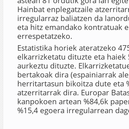
astean 81 ordutik gora lan egit
Hainbat enplegatzaile atzerrita
irregularraz baliatzen da lanor
eta hitz emandako kontratuak e
errespetatzeko.
Estatistika horiek ateratzeko 475
elkarrizketatu dituzte eta haiek
aurkeztu dituzte. Elkarrizketatu
bertakoak dira (espainiarrak ale
herritartasun bikoitza dute eta
atzerritarrak dira. Europar Bata
kanpokoen artean %84,6k paper
%15,4 egoera irregularrean dag