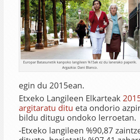
Europar Batasunetik kanpoko langileen %15ak ez du lanerako paperik.
Argazkia: Dani Blanco.
egin du 2015ean.
Etxeko Langileen Elkarteak
201
argitaratu ditu
eta ondorio azpi
bildu ditugu ondoko lerroetan.
-Etxeko langileen %90,87 zaintz