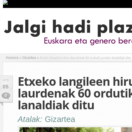
Etxeko langileen hiru-laurdenak 60 ordutik gorako lanaldiak ditu
Hasiera
»
Gizartea
»
Etxeko langileen hir
OTS
05
laurdenak 60 orduti
0
lanaldiak ditu
Atalak:
Gizartea