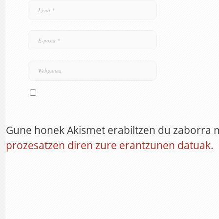
Gune honek Akismet erabiltzen du zaborra 
prozesatzen diren zure erantzunen datuak.