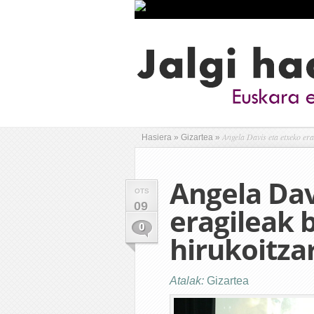
Angela Davis eta etxeko era
Hasiera
»
Gizartea
»
Angela Dav
OTS
09
eragileak 
0
hirukoitza
Atalak:
Gizartea