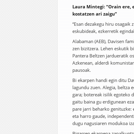
Laura Mintegi: “Orain ere,
kostatzen ari zaigu”
“Esan dezakegu hiru osagaik 
eskubideak, ezkerretik egindak
Alabaman (AEB), Davisen famil
zen bizitzera. Lehen eskutik b
Pantera Beltzen jardueratik o
Azkenean, alderdi komunistan s
pausoak.
Bi ekarpen handi egin ditu Dav
lagundu zuen. Alegia, beltza e
gara; botereak isilik egoteko
gaitu baina gu erdigunean eza
pare jarri beharko genituzke
eta harro gaude, independenti
dugu nagusiaren modukoa iza
Bigarren ekarpena zapalkuntza