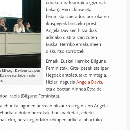
emakumez leporaino (gizonak
bakan). Herri, klase eta
feminista izaeradun borrokaren
ikuspegiak lantzeko prest.
Angela Davisen hitzaldiak
adinako distira izan zuten
Euskal Herriko emakumeen
diskurtso zorrotzek.
Ernaik, Euskal Herriko Bilgune
Feministak, Gite-Ipesek eta Ipar
ra Mintegi, Davisen itzulpen
Hegoak antolatutako mintegia.
Etxaide eta Saioa Iraola.
ia.
Hizlari nagusia
Angela Davis
,
eta alboetan Ainhoa Etxaide
Saioa Iraola (Bilgune Feminista).
ta ehunka lagunen aurrean hitzaurrea egin zion Angela
a zeharkatu duten borrokak, hausnarketak, ederki
a hasteko, berak egindako kokapen ariketa laburtuko