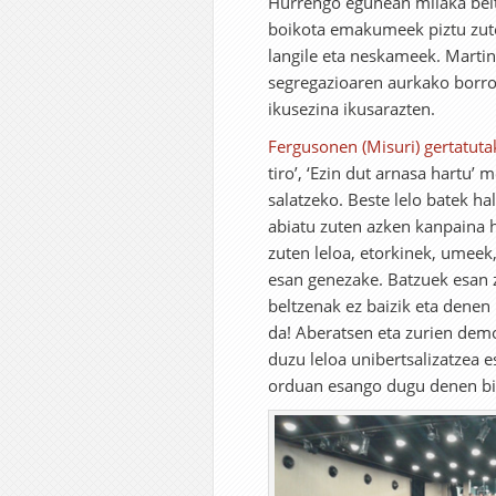
Hurrengo egunean milaka beltz
boikota emakumeek piztu zute
langile eta neskameek. Marti
segregazioaren aurkako borro
ikusezina ikusarazten.
Fergusonen (Misuri) gertatut
tiro’, ‘Ezin dut arnasa hartu’ 
salatzeko. Beste lelo batek ha
abiatu zuten azken kanpaina ho
zuten leloa, etorkinek, umee
esan genezake. Batzuek esan zu
beltzenak ez baizik eta denen 
da! Aberatsen eta zurien demo
duzu leloa unibertsalizatzea e
orduan esango dugu denen bizi