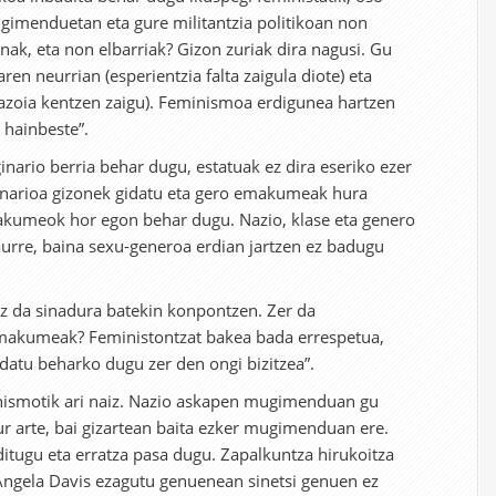
gimenduetan eta gure militantzia politikoan non
inak, eta non elbarriak? Gizon zuriak dira nagusi. Gu
aren neurrian (esperientzia falta zaigula diote) eta
zoia kentzen zaigu). Feminismoa erdigunea hartzen
z hainbeste”.
inario berria behar dugu, estatuak ez dira eseriko ezer
inarioa gizonek gidatu eta gero emakumeak hura
makumeok hor egon behar dugu. Nazio, klase eta genero
aurre, baina sexu-generoa erdian jartzen ez badugu
z da sinadura batekin konpontzen. Zer da
emakumeak? Feministontzat bakea bada errespetua,
atu beharko dugu zer den ongi bizitzea”.
nismotik ari naiz. Nazio askapen mugimenduan gu
r arte, bai gizartean baita ezker mugimenduan ere.
ditugu eta erratza pasa dugu. Zapalkuntza hirukoitza
 Angela Davis ezagutu genuenean sinetsi genuen ez