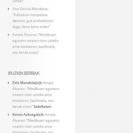
uztea?”
Ana García Mendoza:
“Adinekoa menpekoa
denean, guk erabakitzen
dugu dena bere ordez”
Amaia Álvarez: “Medikuari
egunero esaten nion uzteko
ama bisitatzen, bazihoala,
eta berak ezetz”
IRUZKIN BERRIAK
Ekhi Mandiola
(e)k
Amaia
Álvarez: “Medikuari egunero
esaten nion uzteko ama
bisitatzen, bazihoala, eta
berak ezetz”
bidalketan
Kontxi Azkoaga
(e)k
Amaia
Álvarez: “Medikuari egunero
esaten nion uzteko ama
bisitatzen, bazihoala, eta