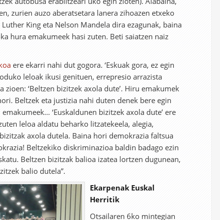
ek autobusa erabiltzeari uko egin zioten). Alabaina,
n, zurien auzo aberatsetara lanera zihoazen etxeko
n Luther King eta Nelson Mandela dira ezagunak, baina
ka hura emakumeek hasi zuten. Beti saiatzen naiz
akoa
ere ekarri nahi dut gogora. ‘Eskuak gora, ez egin
moduko leloak ikusi genituen, errepresio arrazista
la zioen: ‘Beltzen bizitzek axola dute’. Hiru emakumek
ri. Beltzek eta justizia nahi duten denek bere egin
k, emakumeek… ‘Euskaldunen bizitzek axola dute’ ere
ten leloa aldatu beharko litzatekeela, alegia,
bizitzak axola dutela. Baina hori demokrazia faltsua
krazia! Beltzekiko diskriminazioa baldin badago ezin
skatu. Beltzen bizitzak balioa izatea lortzen dugunean,
tzek balio dutela”.
Ekarpenak Euskal
Herritik
Otsailaren 6ko mintegian