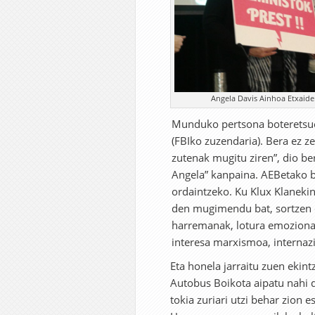
Angela Davis Ainhoa Etxaider
Munduko pertsona boteretsue
(FBIko zuzendaria). Bera ez ze
zutenak mugitu ziren”, dio b
Angela” kanpaina. AEBetako ba
ordaintzeko. Ku Klux Klanekin
den mugimendu bat, sortzen 
harremanak, lotura emozionala
interesa marxismoa, internazi
Eta honela jarraitu zuen ekin
Autobus Boikota aipatu nahi 
tokia zuriari utzi behar zion e