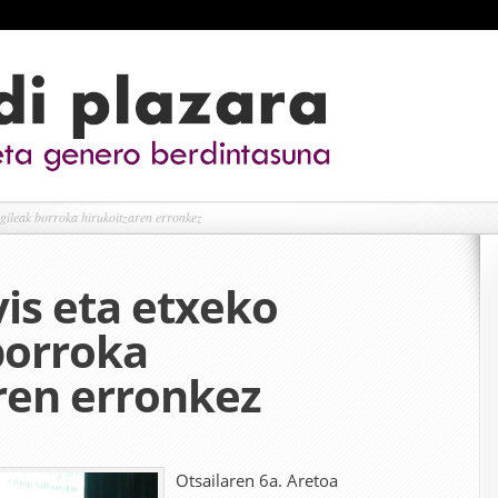
gileak borroka hirukoitzaren erronkez
is eta etxeko
borroka
ren erronkez
Otsailaren 6a. Aretoa