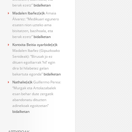
berak ezetz”
bidalketan
Madalen Ibañez
(e)k
Amaia
Álvarez: “Medikuari egunero
esaten nion uzteko ama
bisitatzen, bazihoala, eta
berak ezetz”
bidalketan
Kontxita Beitia oyarbide
(e)k
Madalen Ibañez (Gipuzkoako
Senideak): “Birusak jo ez
dituen egoiliarrak ‘hil’ egin
dira bi hilabetez gelan
bakartuta egonda”
bidalketan
Nathalie
(e)k
Guillermo Perea:
“Murgak eta Artolazabalek
esan behar dute zergatik
abandonatu dituzten
adinekoak egoitzetan”
bidalketan