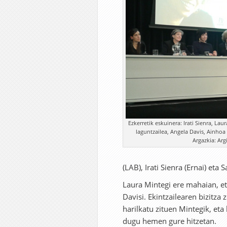
Ezkerretik eskuinera: Irati Sienra, Lau
laguntzailea, Angela Davis, Ainhoa 
Argazkia: Arg
(LAB), Irati Sienra (Ernai) eta 
Laura Mintegi ere mahaian, e
Davisi. Ekintzailearen bizitz
harilkatu zituen Mintegik, et
dugu hemen gure hitzetan.