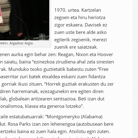
urtea. Kartzelan
zegoen eta hiru heriotza
zigor eskaera. Davisek ez
zuen uste bere alde asko
egiterik zegoenik, merezi
ekin. Argazkia: Argia.
zuenik ere saiatzeak.
nen aurka egin behar zen: Reagan, Nixon eta Hoover
n saiatu, baina “ezinezkoa zirudiena ahal zela sinesten
erak. Munduko txoko guztietatik babestu zuten “Free
serritar zuri batek etxaldea eskaini zuen fidantza
 gorriak ikusi zituen. “Horrek guztiak erakusten du zer
diren harremanak, ezezagunekin ere egiten diren
k, globalean aritzearen sentsazioa. Beti izan dut
onalismoa, klasea eta generoa lotzeko”.
tzaile estatubatuarrak: “Montgomeryko (Alabama)
dut. Rosa Parks izan zen lehenengoa (autobusean bere
sertzeko baina ez zuen hala egin. Atxilotu egin zuten.