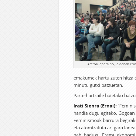
Aretoa leporaino, ia denak ema
emakumek hartu zuten hitza e
minutu gutxi batzuetan.
Parte-hartzaile haietako batzu
Irati Sienra (Ernai):
“Feminism
handia dugu egiteko. Gogoan 
Feminismoak barrura begirako 
eta atomizatuta ari gara lanea
nahi badugu. Eremu ekonomiko