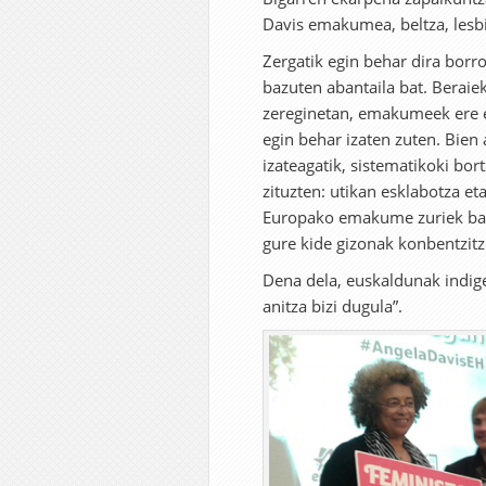
Davis emakumea, beltza, lesbi
Zergatik egin behar dira bor
bazuten abantaila bat. Beraie
zereginetan, emakumeek ere et
egin behar izaten zuten. Bien
izateagatik, sistematikoki bo
zituzten: utikan esklabotza 
Europako emakume zuriek bain
gure kide gizonak konbentzitze
Dena dela, euskaldunak indig
anitza bizi dugula”.