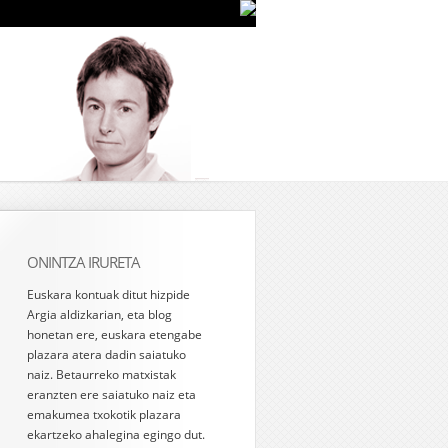
ONINTZA IRURETA
Euskara kontuak ditut hizpide
Argia aldizkarian, eta blog
honetan ere, euskara etengabe
plazara atera dadin saiatuko
naiz. Betaurreko matxistak
eranzten ere saiatuko naiz eta
emakumea txokotik plazara
ekartzeko ahalegina egingo dut.