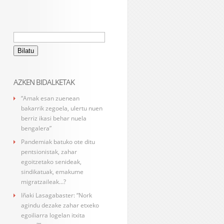
Bilatu:
AZKEN BIDALKETAK
“Amak esan zuenean
bakarrik zegoela, ulertu nuen
berriz ikasi behar nuela
bengalera”
Pandemiak batuko ote ditu
pentsionistak, zahar
egoitzetako senideak,
sindikatuak, emakume
migratzaileak…?
Iñaki Lasagabaster: “Nork
agindu dezake zahar etxeko
egoiliarra logelan itxita