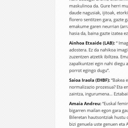
maskulinoa da. Gure herri mu
daude nagusiak, ijitoak, etork
florero sentitzen gara, gazte g
emakume garen neurrian (arra
hasia da, baina gazte izatea e
Ainhoa Etxaide (LAB):
“ Imag
adostera. Ez da nahikoa imag
zuzentzen atzetik ibiltzea. E
zapalkuntzei egin nahi diegu 
porrot egingo dugu”.
Saioa Iraola (EHBF):
“Bakea e
normalizazio prozesua? Eta 
zaintza, ingurumena… Eztabaid
Amaia Andreu:
“Euskal femi
bigarren mailan egon gara gau
Bileretan hautsontziak hustu 
bizi genuela uste genuen eta