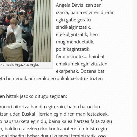
Angela Davis izan zen
izarra, baina ez ziren dir-dir
egin gabe geratu
sindikalgintzatik,
euskalgintzatik, herri
mugimenduetatik,
politikagintzatik,
feminismotik… hainbat
emakumek egin zituzten
kumeak. Argazkia: Argia.
ekarpenak. Dozena bat
ta hemendik aurrerako erronkak xehatu zituzten
en hitzak jasoko ditugu segidan:
oari aitortza handia egin zaio, baina barne lan
izan udan Euskal Herrian egin diren manifestazioak.
hausnarketa egin du, baina kalea hartzea falta zaigu
n, baldin eta ezkerreko kontrabotere feminista egin
a inbaditu behar dugu ikuspegi feministatik, oso