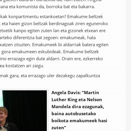
ana eta komunista da, borroka bat eta bakarra.
rokak konpartimentu estankoetan? Emakume beltzek
k eta haien gizon beltzak berdinagoak ziren eguneroko
xetik kanpo egiten zuten lan eta gizonek etxean ere
 arteko diferentzia bat zegoen: emakumeak, hala
rtxatzen zituzten. Emakumeek bi aldarriak batera egiten
eta gora emakumeen eskubideak. Emakume beltzek
o errazago egin dute aldarri. Orain ere, ezkerreko
a kostatzen ari zaigu.
enak gara, eta errazago uler dezakegu zapalkuntza
Angela Davis: “Martin
Luther King eta Nelson
Mandela dira ezagunak,
baina autobusetako
boikota emakumeek hasi
zuten”