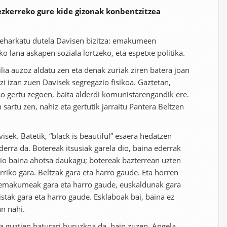
 ezkerreko gure kide gizonak konbentzitzea
zeharkatu dutela Davisen bizitza: emakumeen
o lana askapen soziala lortzeko, eta espetxe politika.
ia auzoz aldatu zen eta denak zuriak ziren batera joan
izi izan zuen Davisek segregazio fisikoa. Gaztetan,
so gertu zegoen, baita alderdi komunistarengandik ere.
artu zen, nahiz eta gertutik jarraitu Pantera Beltzen
isek. Batetik, “black is beautiful” esaera hedatzen
derra da. Botereak itsusiak garela dio, baina ederrak
 dio baina ahotsa daukagu; botereak bazterrean uzten
rriko gara. Beltzak gara eta harro gaude. Eta horren
: emakumeak gara eta harro gaude, euskaldunak gara
stak gara eta harro gaude. Esklaboak bai, baina ez
n nahi.
 guztien baturari buruzkoa da, hain zuzen. Angela