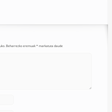
uko.
Beharrezko eremuak
*
markatuta daude