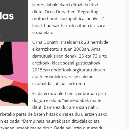
seme-alabak ekarri dituztela iritzi
diote. Orna Donathen “Regretting
motherhood: sociopolitical analysis”
lanak hautsak harrotu zituen iaz sare
sozialetan.
Orna Donath israeldarrak 23 herrikide
elkarrizketatu zituen 2008an. Ama
damutuak ziren denak, 26 eta 73 urte
artekoak, klase sozial guztietakoak.
2015ean ondorioak argitaratu zituen
eta Alemaniako sare sozialetan
eztabaida sutsua sortu zen.
Ez da erraza ulertzen izenburuan jarri
dugun esaldia: “Seme-alabak maite
ditut, baina ez dut ama izan nahi”.
ketako partaide baten hitzak dira) ez du ulertzen asko
en ez bada: “Damu naiz haurrak izan ditudalako eta
zkadan umeak maite ditut. Bada bai, ezin dut azaldu