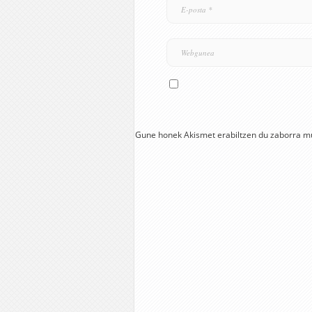
Gune honek Akismet erabiltzen du zaborra m