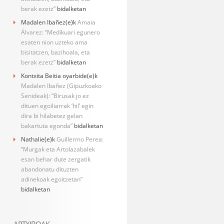
berak ezetz”
bidalketan
Madalen Ibañez
(e)k
Amaia
Álvarez: “Medikuari egunero
esaten nion uzteko ama
bisitatzen, bazihoala, eta
berak ezetz”
bidalketan
Kontxita Beitia oyarbide
(e)k
Madalen Ibañez (Gipuzkoako
Senideak): “Birusak jo ez
dituen egoiliarrak ‘hil’ egin
dira bi hilabetez gelan
bakartuta egonda”
bidalketan
Nathalie
(e)k
Guillermo Perea:
“Murgak eta Artolazabalek
esan behar dute zergatik
abandonatu dituzten
adinekoak egoitzetan”
bidalketan