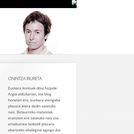
ONINTZA IRURETA
Euskara kontuak ditut hizpide
Argia aldizkarian, eta blog
honetan ere, euskara etengabe
plazara atera dadin saiatuko
naiz. Betaurreko matxistak
eranzten ere saiatuko naiz eta
emakumea txokotik plazara
ekartzeko ahalegina egingo dut.