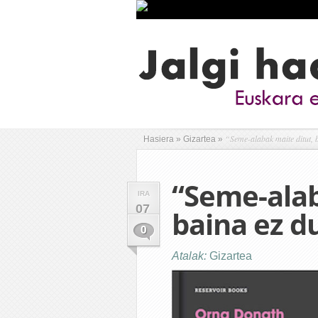
“Seme-alabak maite ditut, 
Hasiera
»
Gizartea
»
“Seme-alab
IRA
07
baina ez d
0
Atalak:
Gizartea