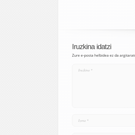
Iruzkina idatzi
Zure e-posta helbidea ez da argitarat