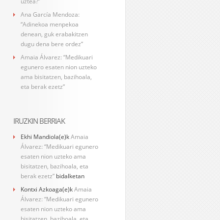
uztea?”
Ana García Mendoza:
“Adinekoa menpekoa
denean, guk erabakitzen
dugu dena bere ordez”
Amaia Álvarez: “Medikuari
egunero esaten nion uzteko
ama bisitatzen, bazihoala,
eta berak ezetz”
IRUZKIN BERRIAK
Ekhi Mandiola
(e)k
Amaia
Álvarez: “Medikuari egunero
esaten nion uzteko ama
bisitatzen, bazihoala, eta
berak ezetz”
bidalketan
Kontxi Azkoaga
(e)k
Amaia
Álvarez: “Medikuari egunero
esaten nion uzteko ama
bisitatzen, bazihoala, eta