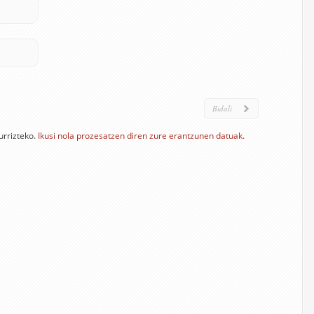
urrizteko.
Ikusi nola prozesatzen diren zure erantzunen datuak.