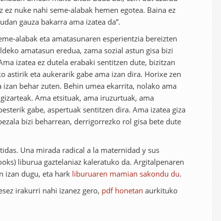
z ez nuke nahi seme-alabak hemen egotea. Baina ez
dudan gauza bakarra ama izatea da”.
seme-alabak eta amatasunaren esperientzia bereizten
deko amatasun eredua, zama sozial astun gisa bizi
Ama izatea ez dutela erabaki sentitzen dute, bizitzan
o astirik eta aukerarik gabe ama izan dira. Horixe zen
 izan behar zuten. Behin umea ekarrita, nolako ama
e gizarteak. Ama etsituak, ama iruzurtuak, ama
esterik gabe, aspertuak sentitzen dira. Ama izatea giza
ala bizi beharrean, derrigorrezko rol gisa bete dute
tidas. Una mirada radical a la maternidad y sus
Books) liburua gaztelaniaz kaleratuko da. Argitalpenaren
n izan dugu, eta hark
liburuaren mamian sakondu du
.
sez irakurri nahi izanez gero,
pdf honetan
aurkituko