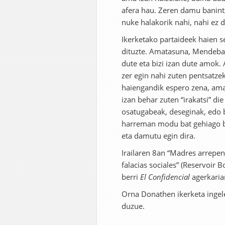
afera hau. Zeren damu banint
nuke halakorik nahi, nahi ez 
Ikerketako partaideek haien 
dituzte. Amatasuna, Mendebal
dute eta bizi izan dute amok. 
zer egin nahi zuten pentsatzek
haiengandik espero zena, ama
izan behar zuten “irakatsi” di
osatugabeak, deseginak, edo b
harreman modu bat gehiago bez
eta damutu egin dira.
Irailaren 8an “Madres arrepen
falacias sociales” (Reservoir 
berri
El Confidencial
agerkaria
Orna Donathen ikerketa ingele
duzue.