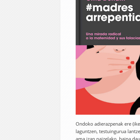
Ondoko adierazpenak ere (iker
laguntzen, testuingurua lantz
ama izan naizelako, baina dau