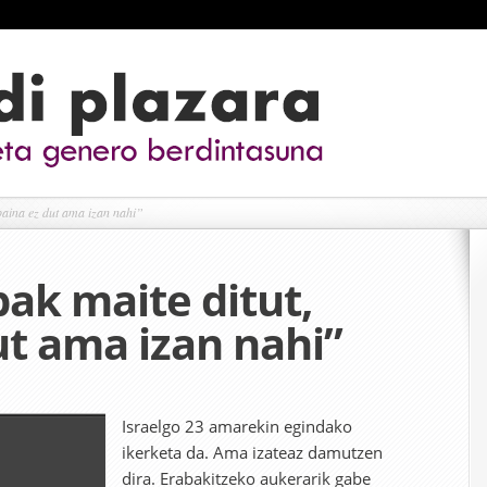
baina ez dut ama izan nahi”
ak maite ditut,
ut ama izan nahi”
Israelgo 23 amarekin egindako
ikerketa da. Ama izateaz damutzen
dira. Erabakitzeko aukerarik gabe