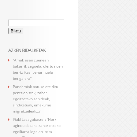
Bilatu:
AZKEN BIDALKETAK
“Amak esan zuenean
bakarrik zegoela, ulertu nuen
berriz ikasi behar nuela
bengalera”
Pandemiak batuko ote ditu
pentsionistak, zahar
egoitzetako senideak,
sindikatuak, emakume
migratzaileak…?
Iñaki Lasagabaster: “Nork
agindu dezake zahar etxeko
egoiliarra logelan itxita