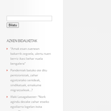
Bilatu:
AZKEN BIDALKETAK
“Amak esan zuenean
bakarrik zegoela, ulertu nuen
berriz ikasi behar nuela
bengalera”
Pandemiak batuko ote ditu
pentsionistak, zahar
egoitzetako senideak,
sindikatuak, emakume
migratzaileak…?
Iñaki Lasagabaster: “Nork
agindu dezake zahar etxeko
egoiliarra logelan itxita