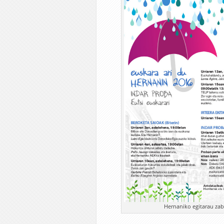
Hernaniko egitarau zab