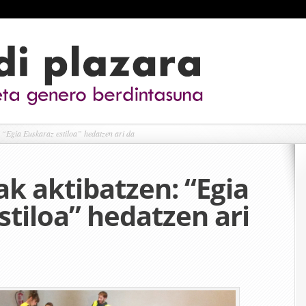
 “Egia Euskaraz estiloa” hedatzen ari da
k aktibatzen: “Egia
stiloa” hedatzen ari