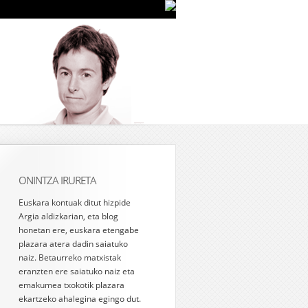
ONINTZA IRURETA
Euskara kontuak ditut hizpide
Argia aldizkarian, eta blog
honetan ere, euskara etengabe
plazara atera dadin saiatuko
naiz. Betaurreko matxistak
eranzten ere saiatuko naiz eta
emakumea txokotik plazara
ekartzeko ahalegina egingo dut.