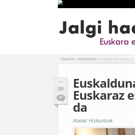
Euskaldunak aktibatzen:
Hasiera
»
Hizkuntzak
»
Euskalduna
IRA
30
Euskaraz e
0
da
Atalak:
Hizkuntzak