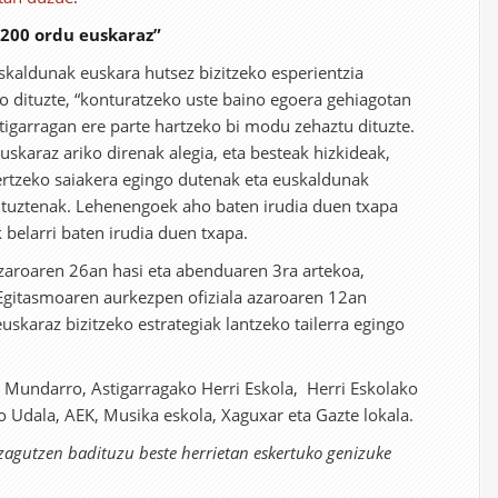
 200 ordu euskaraz”
skaldunak euskara hutsez bizitzeko esperientzia
o dituzte, “konturatzeko uste baino egoera gehiagotan
stigarragan ere parte hartzeko bi modu zehaztu dituzte.
uskaraz ariko direnak alegia, eta besteak hizkideak,
lertzeko saiakera egingo dutenak eta euskaldunak
ituztenak. Lehenengoek aho baten irudia duen txapa
belarri baten irudia duen txapa.
azaroaren 26an hasi eta abenduaren 3ra artekoa,
Egitasmoaren aurkezpen ofiziala azaroaren 12an
uskaraz bizitzeko estrategiak lantzeko tailerra egingo
 Mundarro, Astigarragako Herri Eskola, Herri Eskolako
o Udala, AEK, Musika eskola, Xaguxar eta Gazte lokala.
ezagutzen badituzu beste herrietan eskertuko genizuke