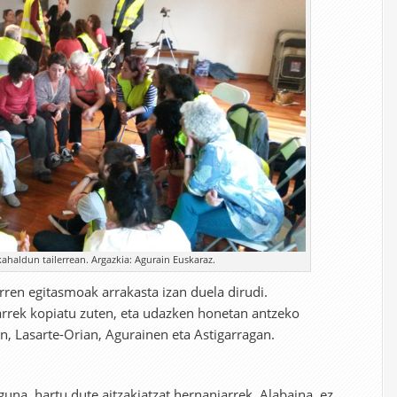
ahaldun tailerrean. Argazkia: Agurain Euskaraz.
ren egitasmoak arrakasta izan duela dirudi.
arrek kopiatu zuten, eta udazken honetan antzeko
, Lasarte-Orian, Agurainen eta Astigarragan.
na, hartu dute aitzakiatzat hernaniarrek. Alabaina, ez