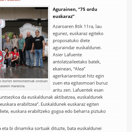
Agurainen, “75 ordu
euskaraz”
Azaroaren 8tik 11ra, lau
egunez, euskaraz egiteko
proposatuko diete
aguraindar euskaldunei.
Asier Lafuente
antolatzaileetako batek,
ekainean, “Alea”
agerkariarentzat hitz egin
‘aho bizi’en termometroak ondoan
zuen eta egitasmoari buruz
kararen maratoia.
aritu zen. Lafuentek esan
 funtsezkoa da euskaldunak aktibatzea, euskaldunek
euskara erabiltzea”. Euskaldunek euskaraz egiten
iete, euskara erabiltzeko gogoa edo beharra piztuko
 eta bi dinamika sortuak dituzte, bata euskaldunei