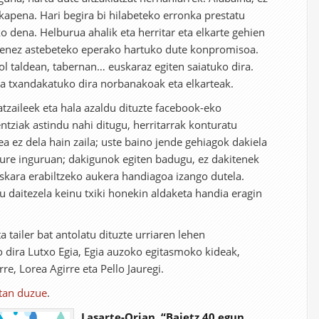
kapena. Hari begira bi hilabeteko erronka prestatu
o dena. Helburua ahalik eta herritar eta elkarte gehien
txienez astebeteko eperako hartuko dute konpromisoa.
ol taldean, tabernan… euskaraz egiten saiatuko dira.
ra txandakatuko dira norbanakoak eta elkarteak.
atzaileek eta hala azaldu dituzte facebook-eko
ntziak astindu nahi ditugu, herritarrak konturatu
ea ez dela hain zaila; uste baino jende gehiagok dakiela
gure inguruan; dakigunok egiten badugu, ez dakitenek
uskara erabiltzeko aukera handiagoa izango dutela.
u daitezela keinu txiki honekin aldaketa handia eragin
ta tailer bat antolatu dituzte urriaren lehen
 dira Lutxo Egia, Egia auzoko egitasmoko kideak,
rre, Lorea Agirre eta Pello Jauregi.
tan duzue
.
Lasarte-Orian, “Baietz 40 egun