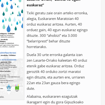
euskaraz”
Txiki geratu zaie orain arteko erronka,
alegia, Euskararen Maratoian 40
orduz euskaraz aritzea. Aurten, 40
orduez gain, 40 egun euskaraz egingo
dituzte. 300 “ahobizi” eta 3.000
“belarriprest” behar dituzte
horretarako.
Duela 30 urte erronka galanta izan
zen Lasarte-Oriako kaleetan 40 orduz
etenik gabe euskaraz aritzea. Orduz
geroztik 40 orduko zortzi maratoi
egin dituzte, eta aurten ere, urriaren
22an eta 23an gauza bera egingo
dute.
Alabaina, euskararen ezagutzak
ala.
ikaragarri egin du gora Gipuzkoako