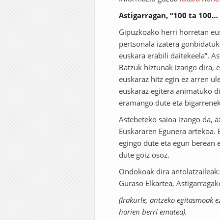
Astigarragan, “100 ta 100…
Gipuzkoako herri horretan eu
pertsonala izatera gonbidatuk
euskara erabili daitekeela”. A
Batzuk hiztunak izango dira, e
euskaraz hitz egin ez arren u
euskaraz egitera animatuko d
eramango dute eta bigarrenek 
Astebeteko saioa izango da, 
Euskararen Egunera artekoa. 
egingo dute eta egun berean e
dute goiz osoz.
Ondokoak dira antolatzaileak:
Guraso Elkartea, Astigarragak
(Irakurle, antzeko egitasmoak 
horien berri ematea).