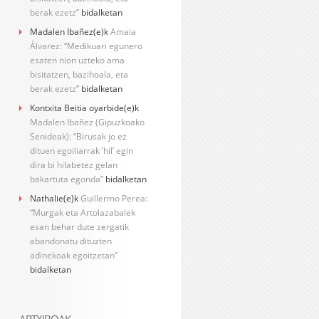
berak ezetz”
bidalketan
Madalen Ibañez
(e)k
Amaia
Álvarez: “Medikuari egunero
esaten nion uzteko ama
bisitatzen, bazihoala, eta
berak ezetz”
bidalketan
Kontxita Beitia oyarbide
(e)k
Madalen Ibañez (Gipuzkoako
Senideak): “Birusak jo ez
dituen egoiliarrak ‘hil’ egin
dira bi hilabetez gelan
bakartuta egonda”
bidalketan
Nathalie
(e)k
Guillermo Perea:
“Murgak eta Artolazabalek
esan behar dute zergatik
abandonatu dituzten
adinekoak egoitzetan”
bidalketan