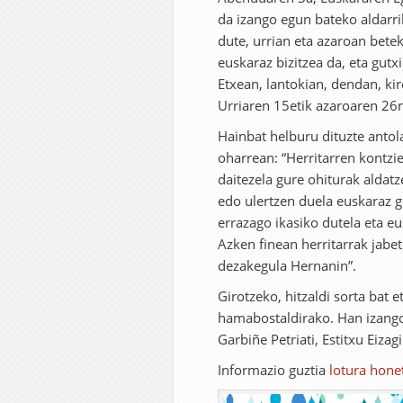
da izango egun bateko aldarri
dute, urrian eta azaroan betek
euskaraz bizitzea da, eta gu
Etxean, lantokian, dendan, kir
Urriaren 15etik azaroaren 26
Hainbat helburu dituzte antol
oharrean: “Herritarren kontzie
daitezela gure ohiturak aldatz
edo ulertzen duela euskaraz 
errazago ikasiko dutela eta e
Azken finean herritarrak jabet
dezakegula Hernanin”.
Girotzeko, hitzaldi sorta bat e
hamabostaldirako. Han izango
Garbiñe Petriati, Estitxu Eizagi
Informazio guztia
lotura hone