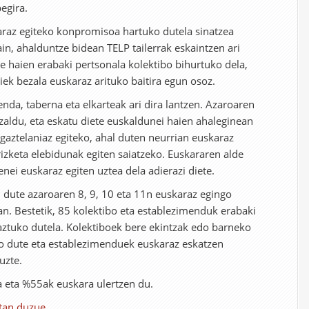
egira.
araz egiteko konpromisoa hartuko dutela sinatzea
ain, ahalduntze bidean TELP tailerrak eskaintzen ari
te haien erabaki pertsonala kolektibo bihurtuko dela,
iek bezala euskaraz arituko baitira egun osoz.
enda, taberna eta elkarteak ari dira lantzen. Azaroaren
azaldu, eta eskatu diete euskaldunei haien ahaleginean
 gaztelaniaz egiteko, ahal duten neurrian euskaraz
rizketa elebidunak egiten saiatzeko. Euskararen alde
ei euskaraz egiten uztea dela adierazi diete.
 dute azaroaren 8, 9, 10 eta 11n euskaraz egingo
an. Bestetik, 85 kolektibo eta establezimenduk erabaki
aztuko dutela. Kolektiboek bere ekintzak edo barneko
o dute eta establezimenduek euskaraz eskatzen
uzte.
 eta %55ak euskara ulertzen du.
tan duzue
.