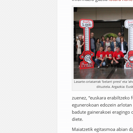
Lasarte-oriatarrak ‘belarri prest’ eta 
dituztela. Argazkia: Eus
zuenez, “euskara erabiltzeko
egunerokoan edozein arlotan 
badute gainerakoei eragingo d
diete.
Maiatzetik egitasmoa abian da