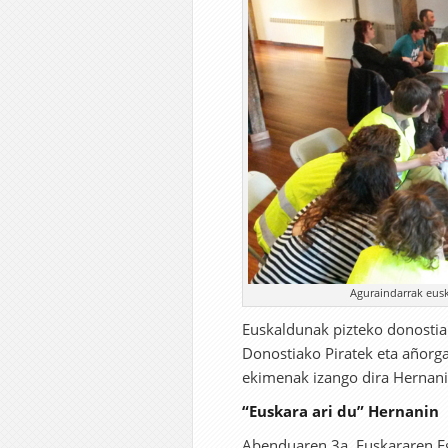
Aguraindarrak eusk
Euskaldunak pizteko donostiar
Donostiako Piratek eta añorg
ekimenak izango dira Hernanin
“Euskara ari du” Hernanin
Abenduaren 3a, Euskararen Egu