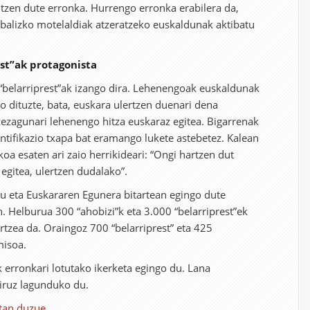
ditzen dute erronka. Hurrengo erronka erabilera da,
balizko motelaldiak atzeratzeko euskaldunak aktibatu
est”ak protagonista
 “belarriprest”ak izango dira. Lehenengoak euskaldunak
o dituzte, bata, euskara ulertzen duenari dena
ezezagunari lehenengo hitza euskaraz egitea. Bigarrenak
entifikazio txapa bat eramango lukete astebetez. Kalean
oa esaten ari zaio herrikideari: “Ongi hartzen dut
egitea, ulertzen dudalako”.
u eta Euskararen Egunera bitartean egingo dute
. Helburua 300 “ahobizi”k eta 3.000 “belarriprest”ek
tzea da. Oraingoz 700 “belarriprest” eta 425
misoa.
k erronkari lotutako ikerketa egingo du. Lana
iruz lagunduko du.
tan duzue
.