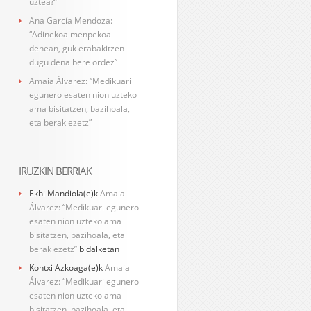
uztea?”
Ana García Mendoza:
“Adinekoa menpekoa
denean, guk erabakitzen
dugu dena bere ordez”
Amaia Álvarez: “Medikuari
egunero esaten nion uzteko
ama bisitatzen, bazihoala,
eta berak ezetz”
IRUZKIN BERRIAK
Ekhi Mandiola
(e)k
Amaia
Álvarez: “Medikuari egunero
esaten nion uzteko ama
bisitatzen, bazihoala, eta
berak ezetz”
bidalketan
Kontxi Azkoaga
(e)k
Amaia
Álvarez: “Medikuari egunero
esaten nion uzteko ama
bisitatzen, bazihoala, eta