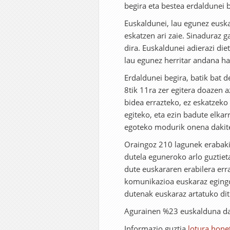
begira eta bestea erdaldunei b
Euskaldunei, lau egunez eusk
eskatzen ari zaie. Sinaduraz g
dira. Euskaldunei adierazi die
lau egunez herritar andana ha
Erdaldunei begira, batik bat d
8tik 11ra zer egitera doazen 
bidea errazteko, ez eskatzeko
egiteko, eta ezin badute elkar
egoteko modurik onena dakiten
Oraingoz 210 lagunek erabaki
dutela eguneroko arlo guztiet
dute euskararen erabilera err
komunikazioa euskaraz eging
dutenak euskaraz artatuko dit
Agurainen %23 euskalduna da
Informazio guztia
lotura hone