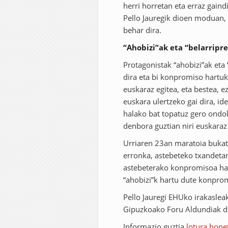
herri horretan eta erraz gain
Pello Jauregik dioen moduan, 
behar dira.
“Ahobizi”ak eta “belarripr
Protagonistak “ahobizi”ak eta
dira eta bi konpromiso hartuk
euskaraz egitea, eta bestea, 
euskara ulertzeko gai dira, id
halako bat topatuz gero ondok
denbora guztian niri euskaraz 
Urriaren 23an maratoia bukat
erronka, astebeteko txandetan
astebeterako konpromisoa har
“ahobizi”k hartu dute konpro
Pello Jauregi EHUko irakaslea
Gipuzkoako Foru Aldundiak d
Informazio guztia
lotura hone