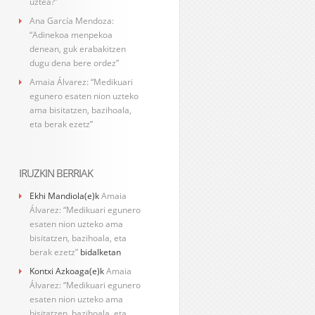
uztea?”
Ana García Mendoza:
“Adinekoa menpekoa
denean, guk erabakitzen
dugu dena bere ordez”
Amaia Álvarez: “Medikuari
egunero esaten nion uzteko
ama bisitatzen, bazihoala,
eta berak ezetz”
IRUZKIN BERRIAK
Ekhi Mandiola
(e)k
Amaia
Álvarez: “Medikuari egunero
esaten nion uzteko ama
bisitatzen, bazihoala, eta
berak ezetz”
bidalketan
Kontxi Azkoaga
(e)k
Amaia
Álvarez: “Medikuari egunero
esaten nion uzteko ama
bisitatzen, bazihoala, eta