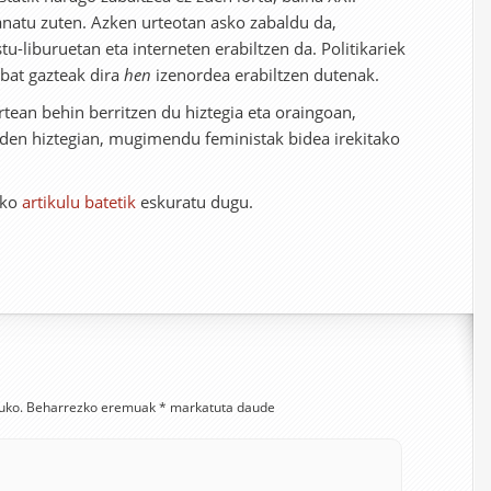
atu zuten. Azken urteotan asko zabaldu da,
tu-liburuetan eta interneten erabiltzen da. Politikariek
k bat gazteak dira
hen
izenordea erabiltzen dutenak.
ean behin berritzen du hiztegia eta oraingoan,
 den hiztegian, mugimendu feministak bidea irekitako
ko
artikulu batetik
eskuratu dugu.
uko.
Beharrezko eremuak
*
markatuta daude