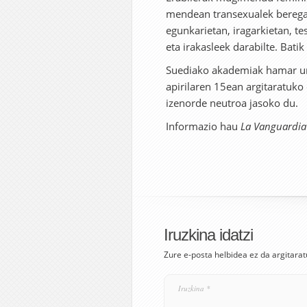
mendean transexualek beregan
egunkarietan, iragarkietan, tes
eta irakasleek darabilte. Bati
Suediako akademiak hamar urt
apirilaren 15ean argitaratuko
izenorde neutroa jasoko du.
Informazio hau
La Vanguardia
Iruzkina idatzi
Zure e-posta helbidea ez da argitarat