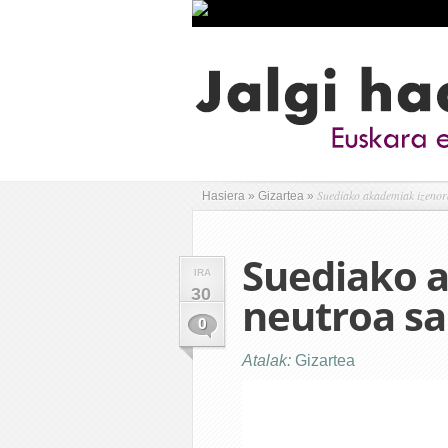
Suediako akademiak izenord
Hasiera
»
Gizartea
»
Suediako 
IRA
30
neutroa sa
0
Atalak:
Gizartea