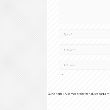
Gune honek Akismet erabiltzen du zaborra m