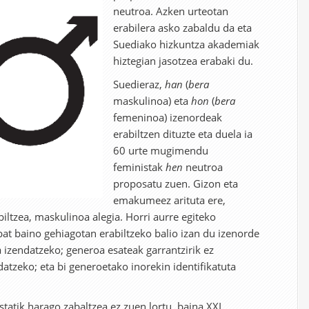
neutroa. Azken urteotan
erabilera asko zabaldu da eta
Suediako hizkuntza akademiak
hiztegian jasotzea erabaki du.
Suedieraz,
han
(
bera
maskulinoa) eta
hon
(
bera
femeninoa) izenordeak
erabiltzen dituzte eta duela ia
60 urte mugimendu
feministak
hen
neutroa
proposatu zuen. Gizon eta
emakumeez arituta ere,
iltzea, maskulinoa alegia. Horri aurre egiteko
bat baino gehiagotan erabiltzeko balio izan du izenorde
 izendatzeko; generoa esateak garrantzirik ez
atzeko; eta bi generoetako inorekin identifikatuta
atik harago zabaltzea ez zuen lortu, baina XXI.