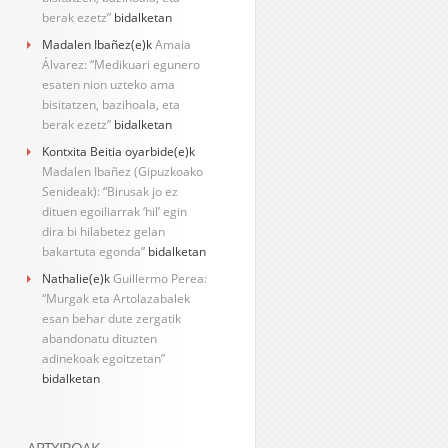
berak ezetz”
bidalketan
Madalen Ibañez
(e)k
Amaia
Álvarez: “Medikuari egunero
esaten nion uzteko ama
bisitatzen, bazihoala, eta
berak ezetz”
bidalketan
Kontxita Beitia oyarbide
(e)k
Madalen Ibañez (Gipuzkoako
Senideak): “Birusak jo ez
dituen egoiliarrak ‘hil’ egin
dira bi hilabetez gelan
bakartuta egonda”
bidalketan
Nathalie
(e)k
Guillermo Perea:
“Murgak eta Artolazabalek
esan behar dute zergatik
abandonatu dituzten
adinekoak egoitzetan”
bidalketan