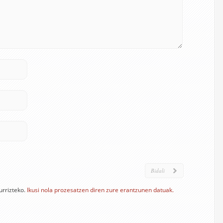
urrizteko.
Ikusi nola prozesatzen diren zure erantzunen datuak.