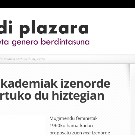
e neutroa sartuko du hiztegian
akademiak izenorde
rtuko du hiztegian
Mugimendu feministak
1960ko hamarkadan
proposatu zuen
hen
izenorde