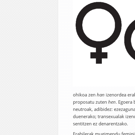
ohikoa zen
han
izenordea erab
proposatu zuten
hen
. Egoera 
neutroak, adibidez: ezezaguna
duenerako; transexualak izend
sentitzen ez denarentzako.
Erabilerak mugimendu feminist