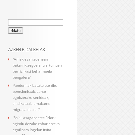
Bilatu:
AZKEN BIDALKETAK
“Amak esan zuenean
bakarrik zegoela, ulertu nuen
berriz ikasi behar nuela
bengalera”
Pandemiak batuko ote ditu
pentsionistak, zahar
egoitzetako senideak,
sindikatuak, emakume
migratzaileak…?
Iñaki Lasagabaster: “Nork
agindu dezake zahar etxeko
egoiliarra logelan itxita