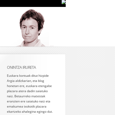
ONINTZA IRURETA
Euskara kontuak ditut hizpide
Argia aldizkarian, eta blog
honetan ere, euskara etengabe
plazara atera dadin saiatuko
naiz. Betaurreko matxistak
eranzten ere saiatuko naiz eta
emakumea txokotik plazara
ekartzeko ahalegina egingo dut.