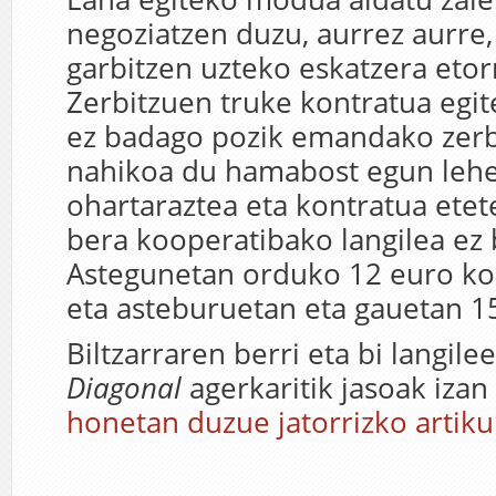
negoziatzen duzu, aurrez aurre,
garbitzen uzteko eskatzera etor
Zerbitzuen truke kontratua egit
ez badago pozik emandako zerb
nahikoa du hamabost egun leh
ohartaraztea eta kontratua etet
bera kooperatibako langilea ez
Astegunetan orduko 12 euro ko
eta asteburuetan eta gauetan 1
Biltzarraren berri eta bi langile
Diagonal
agerkaritik jasoak izan
honetan duzue jatorrizko artiku