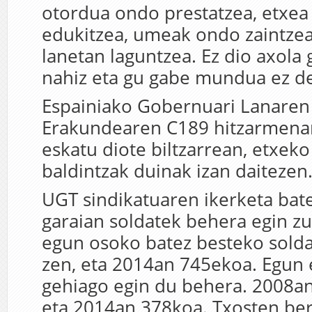
otordua ondo prestatzea, etxea
edukitzea, umeak ondo zaintzea
lanetan laguntzea. Ez dio axola
nahiz eta gu gabe mundua ez d
Espainiako Gobernuari Lanaren
Erakundearen C189 hitzarmenari
eskatu diote biltzarrean, etxeko
baldintzak duinak izan daitezen
UGT sindikatuaren ikerketa bate
garaian soldatek behera egin zu
egun osoko batez besteko sold
zen, eta 2014an 745ekoa. Egun 
gehiago egin du behera. 2008a
eta 2014an 378koa. Txosten ber