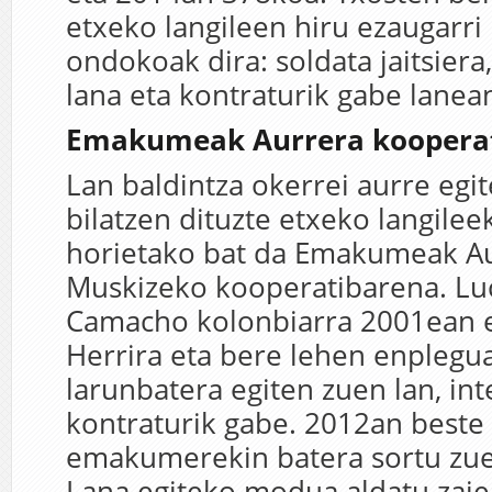
etxeko langileen hiru ezaugarri
ondokoak dira: soldata jaitsiera
lana eta kontraturik gabe lanean
Emakumeak Aurrera koopera
Lan baldintza okerrei aurre eg
bilatzen dituzte etxeko langilee
horietako bat da Emakumeak A
Muskizeko kooperatibarena. Lu
Camacho kolonbiarra 2001ean e
Herrira eta bere lehen enplegu
larunbatera egiten zuen lan, i
kontraturik gabe. 2012an beste
emakumerekin batera sortu zue
Lana egiteko modua aldatu zaie: