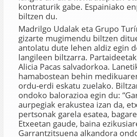
kontraturik gabe. Espainiako e
biltzen du.
Madrilgo Udalak eta Grupo Turí
gizarte mugimendu biltzen ditu
antolatu dute lehen aldiz egin 
langileen biltzarra. Partaideeta
Alicia Pacas salvadorkoa. Laneti
hamabostean behin medikuaren
ordu-erdi eskatu zuelako. Biltz
ondoko balorazioa egin du: “Ga
aurpegiak erakustea izan da, et
pertsonak garela esatea, bagare
Etxeetan gaude, baina ezikusiar
Garrantzitsuena alkandora ondo 