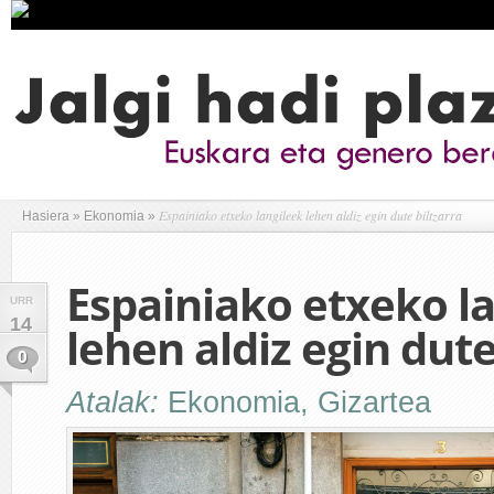
Espainiako etxeko langileek lehen aldiz egin dute biltzarra
Hasiera
»
Ekonomia
»
Espainiako etxeko l
URR
14
lehen aldiz egin dute
0
Atalak:
Ekonomia
,
Gizartea