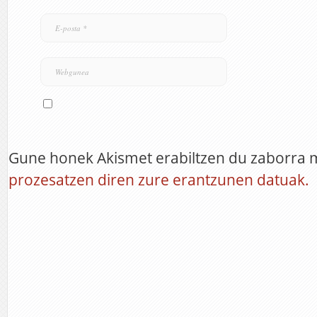
Gune honek Akismet erabiltzen du zaborra 
prozesatzen diren zure erantzunen datuak.