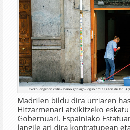
Etxeko langileen erdiak baino gehiagok egun erdiz egiten du lan. Ar
Madrilen bildu dira urriaren ha
Hitzarmenari atxikitzeko eskatu
Gobernuari. Espainiako Estatua
langile ari dira kontratupean et