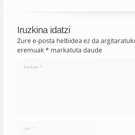
Iruzkina idatzi
Zure e-posta helbidea ez da argitaratuk
eremuak
*
markatuta daude