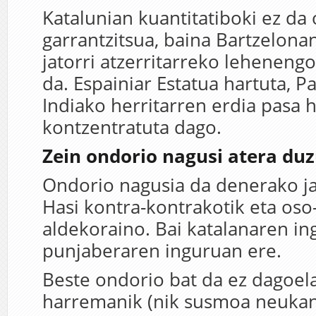
Katalunian kuantitatiboki ez da
garrantzitsua, baina Bartzelona
jatorri atzerritarreko lehenengo
da. Espainiar Estatua hartuta, P
Indiako herritarren erdia pasa 
kontzentratuta dago.
Zein ondorio nagusi atera du
Ondorio nagusia da denerako ja
Hasi kontra-kontrakotik eta oso
aldekoraino. Bai katalanaren in
punjaberaren inguruan ere.
Beste ondorio bat da ez dagoel
harremanik (nik susmoa neukan