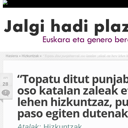
“Topatu ditut punjabtarrak oso katalan zaleak eta bere lehen 
Hasiera
»
Hizkuntzak
»
“Topatu ditut punja
API
28
oso katalan zaleak e
1
lehen hizkuntzaz, p
paso egiten dutenak
Atalak:
Hizkuntzak