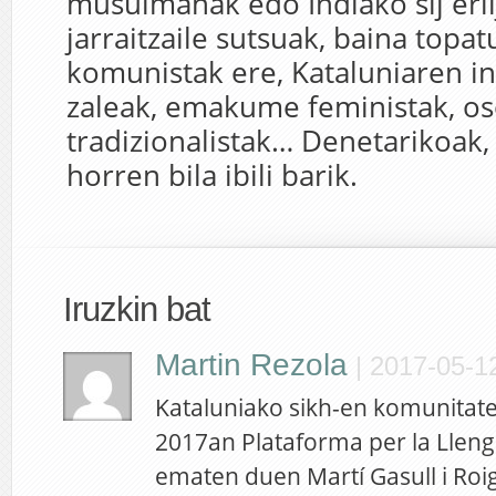
musulmanak edo Indiako sij erli
jarraitzaile sutsuak, baina topat
komunistak ere, Kataluniaren i
zaleak, emakume feministak, o
tradizionalistak… Denetarikoak, 
horren bila ibili barik.
Iruzkin bat
Martin Rezola
|
2017-05-12
Kataluniako sikh-en komunitate
2017an Plataforma per la Lleng
ematen duen Martí Gasull i Roig