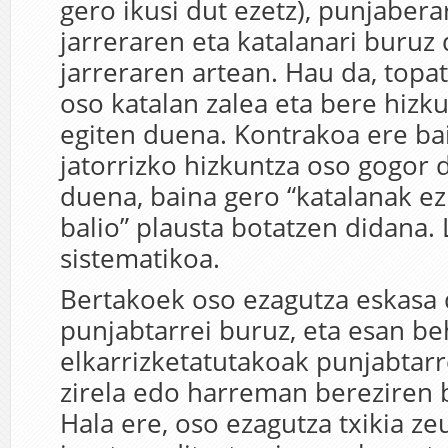
gero ikusi dut ezetz), punjaber
jarreraren eta katalanari buruz
jarreraren artean. Hau da, topa
oso katalan zalea eta bere hizk
egiten duena. Kontrakoa ere bai
jatorrizko hizkuntza oso gogor
duena, baina gero “katalanak ez
balio” plausta botatzen didana. 
sistematikoa.
Bertakoek oso ezagutza eskasa
punjabtarrei buruz, eta esan be
elkarrizketatutakoak punjabtarr
zirela edo harreman bereziren b
Hala ere, oso ezagutza txikia ze