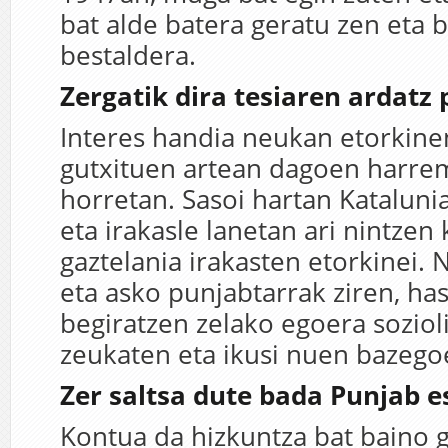
bat alde batera geratu zen eta 
bestaldera.
Zergatik dira tesiaren ardatz
Interes handia neukan etorkine
gutxituen artean dagoen harre
horretan. Sasoi hartan Katalunia
eta irakasle lanetan ari nintzen 
gaztelania irakasten etorkinei. N
eta asko punjabtarrak ziren, has
begiratzen zelako egoera soziol
zeukaten eta ikusi nuen bazegoe
Zer saltsa dute bada Punjab 
Kontua da hizkuntza bat baino 