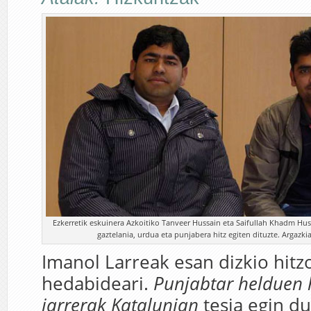
Ezkerretik eskuinera Azkoitiko Tanveer Hussain eta Saifullah Khadm Hus
gaztelania, urdua eta punjabera hitz egiten dituzte. Argazkia:
Imanol Larreak esan dizkio hit
hedabideari.
Punjabtar helduen 
jarrerak Katalunian
tesia egin du