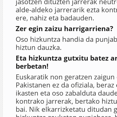
jasotzen dituzten jarrerak neutr
alde-aldeko jarrerarik ezta kon
ere, nahiz eta badauden.
Zer egin zaizu harrigarriena?
Oso hizkuntza handia da punjabe
hiztun dauzka.
Eta hizkuntza gutxitu batez ar
berbetan!
Euskaratik non geratzen zaigun 
Pakistanen ez da ofiziala, beraz
ikasten eta oso zabalduta daud
kontrako jarrerak, bertako hizt
bai. Nik elkarrizketatu ditudan 