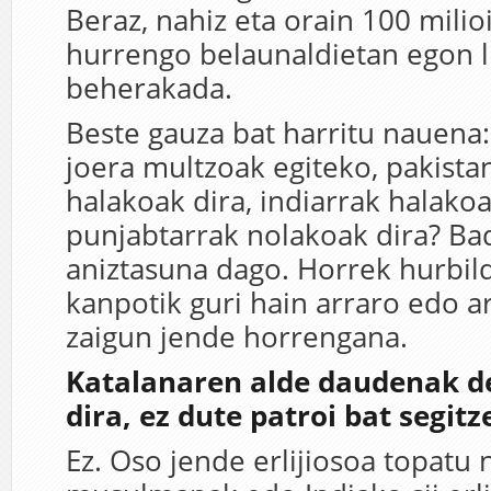
Beraz, nahiz eta orain 100 milio
hurrengo belaunaldietan egon l
beherakada.
Beste gauza bat harritu nauena
joera multzoak egiteko, pakista
halakoak dira, indiarrak halakoa
punjabtarrak nolakoak dira? Ba
aniztasuna dago. Horrek hurbild
kanpotik guri hain arraro edo a
zaigun jende horrengana.
Katalanaren alde daudenak de
dira, ez dute patroi bat segitz
Ez. Oso jende erlijiosoa topatu 