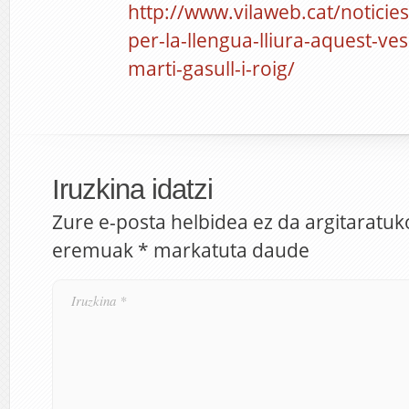
http://www.vilaweb.cat/noticies
per-la-llengua-lliura-aquest-ve
marti-gasull-i-roig/
Iruzkina idatzi
Zure e-posta helbidea ez da argitaratuk
eremuak
*
markatuta daude