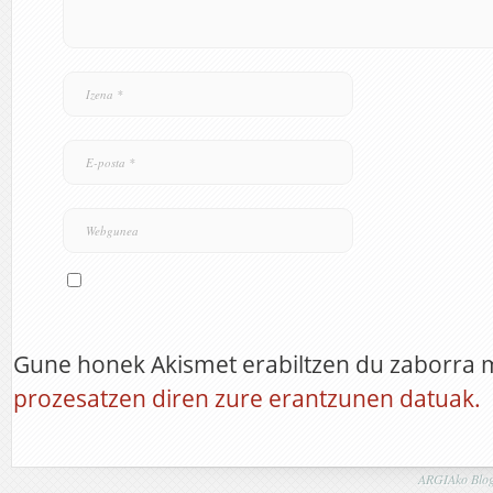
Gune honek Akismet erabiltzen du zaborra 
prozesatzen diren zure erantzunen datuak.
ARGIAko Blog