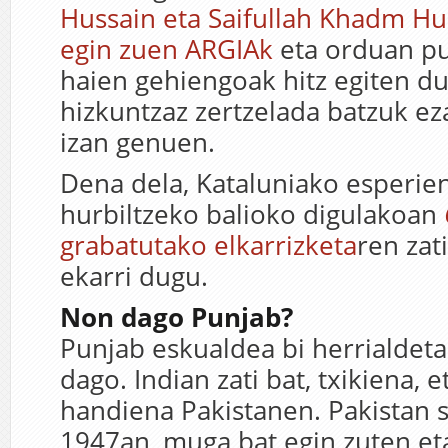
Hussain eta Saifullah Khadm Hu
egin zuen ARGIAk
eta orduan pu
haien gehiengoak hitz egiten d
hizkuntzaz zertzelada batzuk e
izan genuen.
Dena dela, Kataluniako esperien
hurbiltzeko balioko digulakoan
grabatutako elkarrizketa
ren zat
ekarri dugu.
Non dago Punjab?
Punjab eskualdea bi herrialdet
dago. Indian zati bat, txikiena, et
handiena Pakistanen. Pakistan 
1947an, muga bat egin zuten et