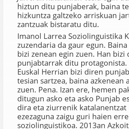
hiztun ditu punjaberak, baina te
hizkuntza galtzeko arriskuan ja
zantzuak bistaratu ditu.
Imanol Larrea Soziolinguistika 
zuzendaria da gaur egun. Baina 
bizi zenean egin zuen. Han bizi 
punjabtarrak ditu protagonista.
Euskal Herrian bizi diren punja
tesian sartzea, baina azkenean 
zuen. Pena. Izan ere, hemen pak
ditugun asko eta asko Punjab 
dira eta ziurrenik katalanentzat
ezezaguna zaigu guri haien erre
soziolinguistikoa. 2013an Azkoi