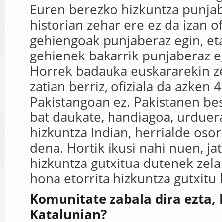
Euren berezko hizkuntza punjab
historian zehar ere ez da izan of
gehiengoak punjaberaz egin, eta
gehienek bakarrik punjaberaz e
Horrek badauka euskararekin ze
zatian berriz, ofiziala da azken 
Pakistangoan ez. Pakistanen be
bat daukate, handiagoa, urduera
hizkuntza Indian, herrialde osor
dena. Hortik ikusi nahi nuen, jat
hizkuntza gutxitua dutenek zel
hona etorrita hizkuntza gutxitu 
Komunitate zabala dira ezta, 
Katalunian?