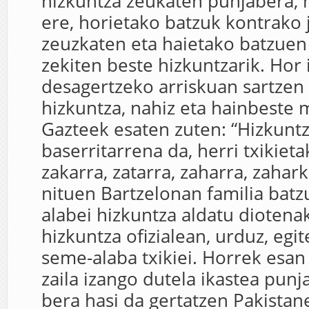
hizkuntza zeukaten punjabera, h
ere, horietako batzuk kontrako 
zeuzkaten eta haietako batzuen
zekiten beste hizkuntzarik. Hor
desagertzeko arriskuan sartzen 
hizkuntza, nahiz eta hainbeste m
Gazteek esaten zuten: “Hizkunt
baserritarrena da, herri txikiet
zakarra, zatarra, zaharra, zahark
nituen Bartzelonan familia bat
alabei hizkuntza aldatu diotena
hizkuntza ofizialean, urduz, egit
seme-alaba txikiei. Horrek esan
zaila izango dutela ikastea punj
bera hasi da gertatzen Pakistan