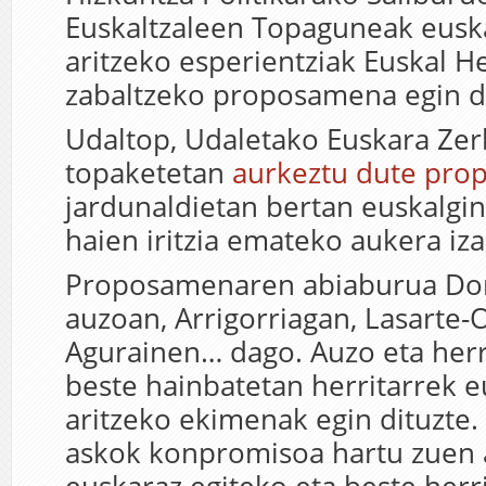
Euskaltzaleen Topaguneak eusk
aritzeko esperientziak Euskal H
zabaltzeko proposamena egin d
Udaltop, Udaletako Euskara Zer
topaketetan
aurkeztu dute pr
jardunaldietan bertan euskalgin
haien iritzia emateko aukera iz
Proposamenaren abiaburua Don
auzoan, Arrigorriagan, Lasarte-O
Agurainen… dago. Auzo eta herr
beste hainbatetan herritarrek 
aritzeko ekimenak egin dituzte.
askok konpromisoa hartu zuen 