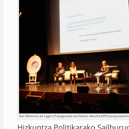
Iker Martinez de Lagos (Topagunea) eta Estitxu Alkorta (HPS) proposamen
Hizkuntza Politikarako Sailburu