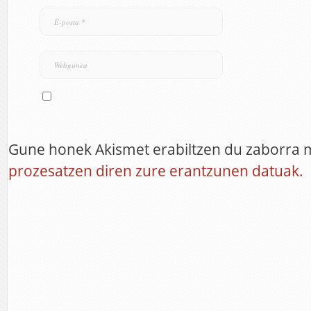
Gune honek Akismet erabiltzen du zaborra 
prozesatzen diren zure erantzunen datuak.