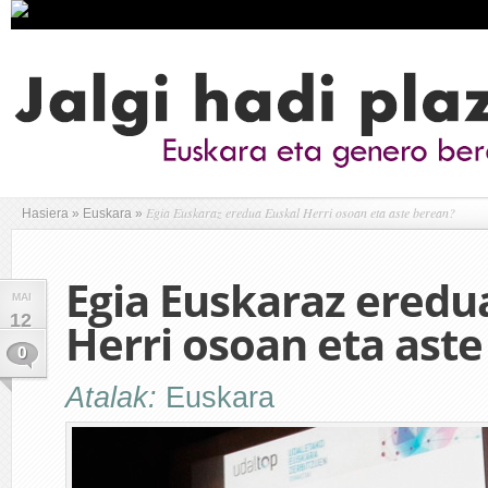
Egia Euskaraz eredua Euskal Herri osoan eta aste berean?
Hasiera
»
Euskara
»
Egia Euskaraz eredu
MAI
12
Herri osoan eta ast
0
Atalak:
Euskara