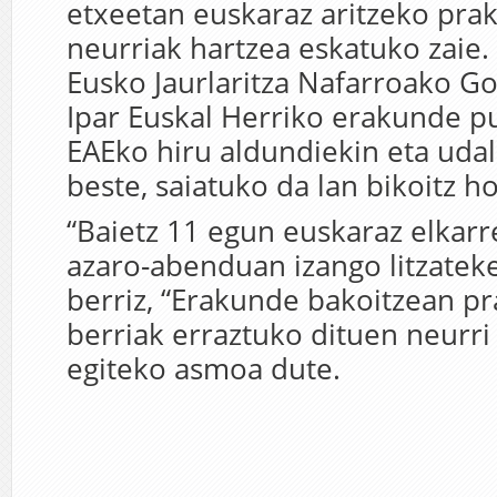
etxeetan euskaraz aritzeko prak
neurriak hartzea eskatuko zaie.
Eusko Jaurlaritza Nafarroako G
Ipar Euskal Herriko erakunde pu
EAEko hiru aldundiekin eta udal
beste, saiatuko da lan bikoitz ho
“Baietz 11 egun euskaraz elkarr
azaro-abenduan izango litzatek
berriz, “Erakunde bakoitzean pra
berriak erraztuko dituen neurri
egiteko asmoa dute.