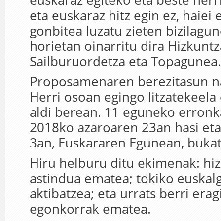
euskaraz egiteko eta beste herri
eta euskaraz hitz egin ez, haiei
gonbitea luzatu zieten bizilagun
horietan oinarritu dira Hizkuntz
Sailburuordetza eta Topagunea.
Proposamenaren berezitasun na
Herri osoan egingo litzatekeela
aldi berean. 11 eguneko erronka
2018ko azaroaren 23an hasi et
3an, Euskararen Egunean, bukat
Hiru helburu ditu ekimenak: hiz
astindua ematea; tokiko euskalg
aktibatzea; eta urrats berri erag
egonkorrak ematea.