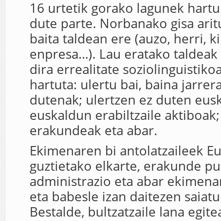
16 urtetik gorako lagunek hartu
dute parte. Norbanako gisa arit
baita taldean ere (auzo, herri, ki
enpresa…). Lau eratako taldeak
dira errealitate soziolinguistik
hartuta: ulertu bai, baina jarrer
dutenak; ulertzen ez duten eusk
euskaldun erabiltzaile aktiboak;
erakundeak eta abar.
Ekimenaren bi antolatzaileek Eu
guztietako elkarte, erakunde pu
administrazio eta abar ekimenar
eta babesle izan daitezen saiatu
Bestalde, bultzatzaile lana egite