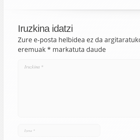
Iruzkina idatzi
Zure e-posta helbidea ez da argitaratuk
eremuak
*
markatuta daude