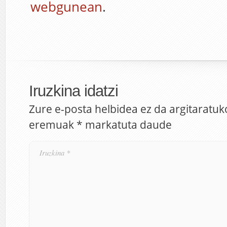
webgunean
.
Iruzkina idatzi
Zure e-posta helbidea ez da argitaratuk
eremuak
*
markatuta daude