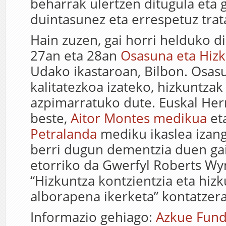
beharrak ulertzen ditugula eta 
duintasunez eta errespetuz trat
Hain zuzen, gai horri helduko d
27an eta 28an
Osasuna eta Hiz
Udako ikastaroan, Bilbon. Osasu
kalitatezkoa izateko, hizkuntzak
azpimarratuko dute. Euskal Herr
beste,
Aitor Montes medikua
et
Petralanda
mediku ikaslea izang
berri dugun dementzia duen gai
etorriko da Gwerfyl Roberts Wyn
“Hizkuntza kontzientzia eta hiz
alborapena ikerketa” kontatzera
Informazio gehiago:
Azkue Fund