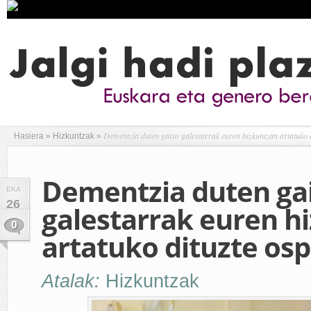
Dementzia duten gaixo galestarrak euren hizkuntzan artatuko d
Hasiera
»
Hizkuntzak
»
Dementzia duten ga
EKA
26
galestarrak euren h
0
artatuko dituzte osp
Atalak:
Hizkuntzak