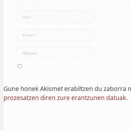
Gune honek Akismet erabiltzen du zaborra 
prozesatzen diren zure erantzunen datuak.