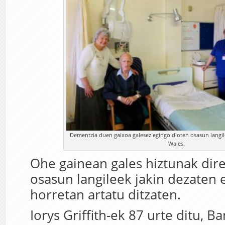
Dementzia duen gaixoa galesez egingo dioten osasun langile
Wales.
Ohe gainean gales hiztunak direl
osasun langileek jakin dezaten 
horretan artatu ditzaten.
Iorys Griffith-ek 87 urte ditu, B