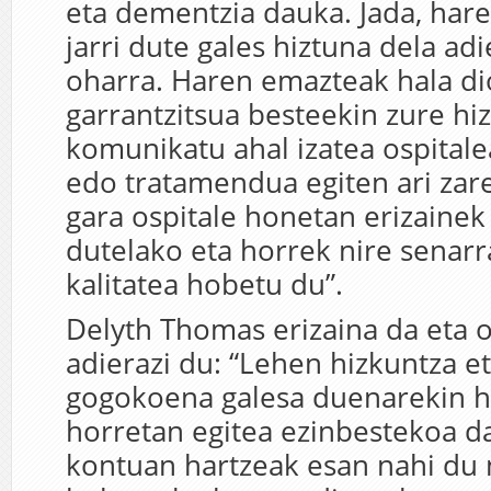
eta dementzia dauka. Jada, har
jarri dute gales hiztuna dela ad
oharra. Haren emazteak hala di
garrantzitsua besteekin zure hi
komunikatu ahal izatea ospital
edo tratamendua egiten ari zar
gara ospitale honetan erizainek
dutelako eta horrek nire senarr
kalitatea hobetu du”.
Delyth Thomas erizaina da eta
adierazi du: “Lehen hizkuntza e
gogokoena galesa duenarekin h
horretan egitea ezinbestekoa d
kontuan hartzeak esan nahi du