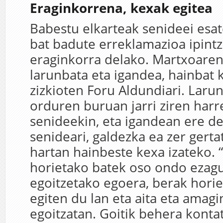
Eraginkorrena, kexak egitea
Babestu elkarteak senideei esa
bat badute erreklamazioa ipintz
eraginkorra delako. Martxoaren
larunbata eta igandea, hainbat k
zizkioten Foru Aldundiari. Laru
orduren buruan jarri ziren har
senideekin, eta igandean ere de
senideari, galdezka ea zer gerta
hartan hainbeste kexa izateko. 
horietako batek oso ondo ezag
egoitzetako egoera, berak hori
egiten du lan eta aita eta amagi
egoitzatan. Goitik behera konta