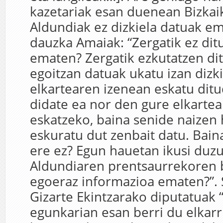
kazetariak esan duenean Bizkai
Aldundiak ez dizkiela datuak e
dauzka Amaiak: “Zergatik ez dit
ematen? Zergatik ezkutatzen dit
egoitzan datuak ukatu izan dizk
elkartearen izenean eskatu ditu
didate ea nor den gure elkarte
eskatzeko, baina senide naizen
eskuratu dut zenbait datu. Bai
ere ez? Egun hauetan ikusi duz
Aldundiaren prentsaurrekoren b
egoeraz informazioa ematen?”. 
Gizarte Ekintzarako diputatuak 
egunkarian esan berri du elkarr