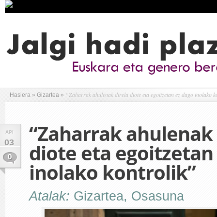
“Zaharrak ahulenak direla diote eta egoitzetan ez dago inolako k
Hasiera
»
Gizartea
»
“Zaharrak ahulenak 
API
03
diote eta egoitzetan
0
inolako kontrolik”
Atalak:
Gizartea
,
Osasuna