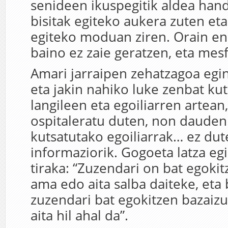
senideen ikuspegitik aldea hand
bisitak egiteko aukera zuten eta
egiteko moduan ziren. Orain en
baino ez zaie geratzen, eta mes
Amari jarraipen zehatzagoa egin
eta jakin nahiko luke zenbat ku
langileen eta egoiliarren artean
ospitaleratu duten, non dauden 
kutsatutako egoiliarrak… ez du
informaziorik. Gogoeta latza egi
tiraka: “Zuzendari on bat egoki
ama edo aita salba daiteke, eta
zuzendari bat egokitzen bazaiz
aita hil ahal da”.