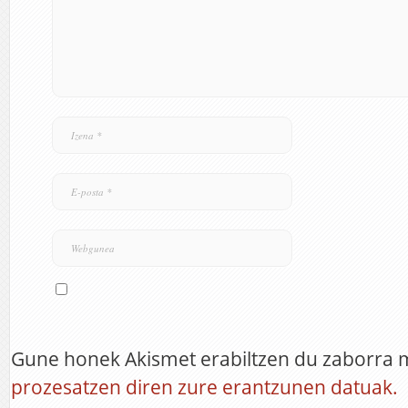
Gune honek Akismet erabiltzen du zaborra 
prozesatzen diren zure erantzunen datuak.