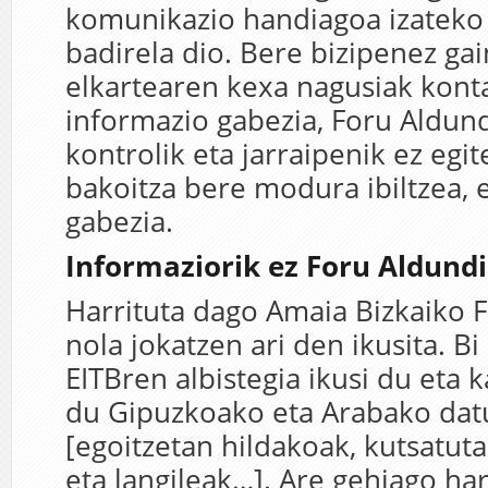
komunikazio handiagoa izatek
badirela dio. Bere bizipenez ga
elkartearen kexa nagusiak konta
informazio gabezia, Foru Aldun
kontrolik eta jarraipenik ez egit
bakoitza bere modura ibiltzea, e
gabezia.
Informaziorik ez Foru Aldund
Harrituta dago Amaia Bizkaiko 
nola jokatzen ari den ikusita. B
EITBren albistegia ikusi du eta 
du Gipuzkoako eta Arabako da
[egoitzetan hildakoak, kutsatuta
eta langileak…]. Are gehiago har