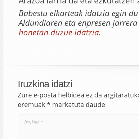
Arazoa larria da eta ezkutatzen a
Babestu elkarteak idatzia egin du
Aldundiaren eta enpresen jarrera 
honetan duzue idatzia
.
Iruzkina idatzi
Zure e-posta helbidea ez da argitaratuk
eremuak
*
markatuta daude