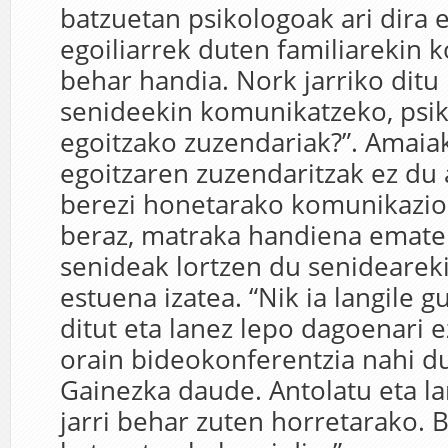
batzuetan psikologoak ari dira 
egoiliarrek duten familiarekin
behar handia. Nork jarriko ditu 
senideekin komunikatzeko, psi
egoitzako zuzendariak?”. Amaia
egoitzaren zuzendaritzak ez du
berezi honetarako komunikazio 
beraz, matraka handiena emat
senideak lortzen du senideare
estuena izatea. “Nik ia langile 
ditut eta lanez lepo dagoenari e
orain bideokonferentzia nahi d
Gainezka daude. Antolatu eta la
jarri behar zuten horretarako. 