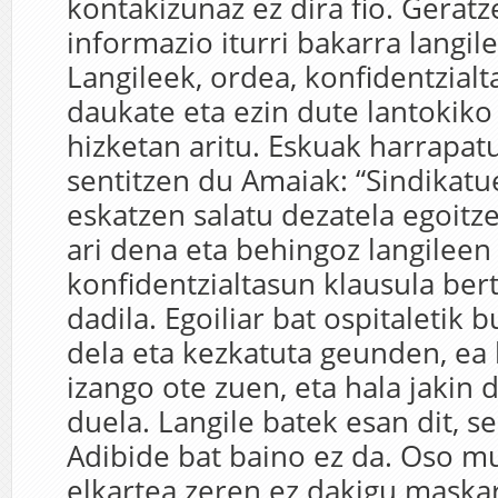
kontakizunaz ez dira fio. Geratz
informazio iturri bakarra langile
Langileek, ordea, konfidentzialt
daukate eta ezin dute lantokiko
hizketan aritu. Eskuak harrapatu
sentitzen du Amaiak: “Sindikatue
eskatzen salatu dezatela egoitz
ari dena eta behingoz langileen
konfidentzialtasun klausula ber
dadila. Egoiliar bat ospitaletik b
dela eta kezkatuta geunden, ea
izango ote zuen, eta hala jakin 
duela. Langile batek esan dit, s
Adibide bat baino ez da. Oso m
elkartea zeren ez dakigu maskar