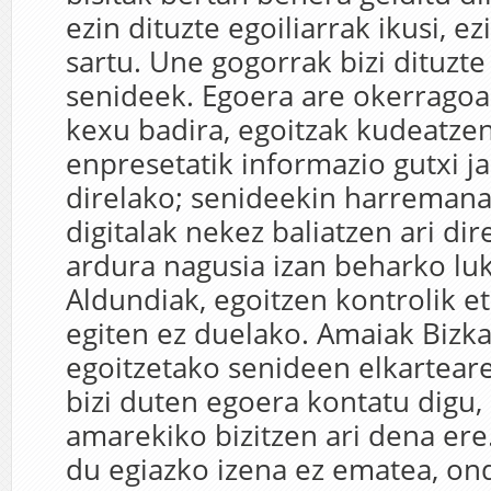
ezin dituzte egoiliarrak ikusi, ez
sartu. Une gogorrak bizi dituzte
senideek. Egoera are okerragoa
kexu badira, egoitzak kudeatzen
enpresetatik informazio gutxi ja
direlako; senideekin harreman
digitalak nekez baliatzen ari dir
ardura nagusia izan beharko lu
Aldundiak, egoitzen kontrolik et
egiten ez duelako. Amaiak Bizk
egoitzetako senideen elkartear
bizi duten egoera kontatu digu,
amarekiko bizitzen ari dena ere
du egiazko izena ez ematea, on