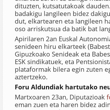
dituzten, kutsatutakoak dauden
badakigu langileen bidez dakigu
dut, elkartearen eta langileen 
oso arriskutsua da batik bat lang
Apirilaren 2an Euskal Autonomi
senideen hiru elkarteek (Babest
Gipuzkoako Senideak eta Babest
ESK sindikatuek, eta Pentsionis
plataformak bilera egin zuten 
aztertzeko.
Foru Aldundiak hartutako neu
Martxoaren 23an, Diputazioak
f
eman zuen eta haren bidez adi