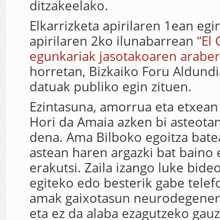
ditzakeelako.
Elkarrizketa apirilaren 1ean eg
apirilaren 2ko ilunabarrean
“El
egunkariak jasotakoaren arabe
horretan, Bizkaiko Foru Aldundi
datuak publiko egin zituen.
Ezintasuna, amorrua eta etxean
Hori da Amaia azken bi asteotan
dena. Ama Bilboko egoitza bate
astean haren argazki bat baino 
erakutsi. Zaila izango luke bide
egiteko edo besterik gabe telef
amak gaixotasun neurodegenera
eta ez da alaba ezagutzeko gauz