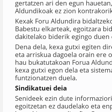
gertatzen ari den egun hauetan,
Aldundikoak ez zion kontrakorik
Kexak Foru Aldundira bidaltzek
Babestu elkarteak, egoitzara bid
dakitelako biderik egingo duen
Dena dela, kexa gutxi egiten di
eta arriskua dagoela orain ere o
hau bukatutakoan Forua Aldund
kexa gutxi egon dela eta siste
funtzionatzen duela.
Sindikatuei deia
Senideek ezin dute informazior
egoitzetan ez daudelako eta en