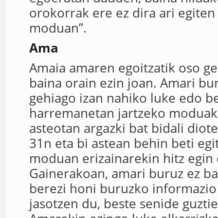
orokorrak ere ez dira ari egite
moduan”.
Ama
Amaia amaren egoitzatik oso ger
baina orain ezin joan. Amari bu
gehiago izan nahiko luke edo b
harremanetan jartzeko moduak a
asteotan argazki bat bidali dio
31n eta bi astean behin beti eg
moduan erizainarekin hitz egin 
Gainerakoan, amari buruz ez ba
berezi honi buruzko informazio
jasotzen du, beste senide guztie