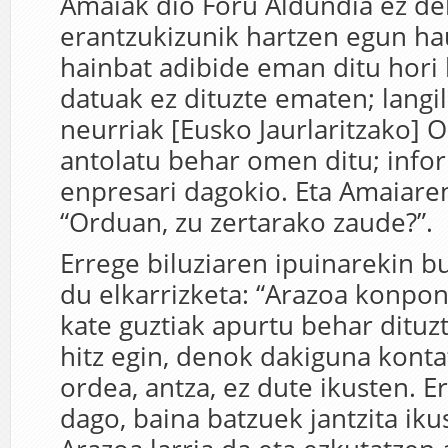
Amaiak dio Foru Aldundia ez del
erantzukizunik hartzen egun ha
hainbat adibide eman ditu hori 
datuak ez dituzte ematen; lang
neurriak [Eusko Jaurlaritzako] 
antolatu behar omen ditu; inf
enpresari dagokio. Eta Amaiare
“Orduan, zu zertarako zaude?”.
Errege biluziaren ipuinarekin b
du elkarrizketa: “Arazoa konpon
kate guztiak apurtu behar dituzt
hitz egin, denok dakiguna konta
ordea, antza, ez dute ikusten. E
dago, baina batzuek jantzita iku