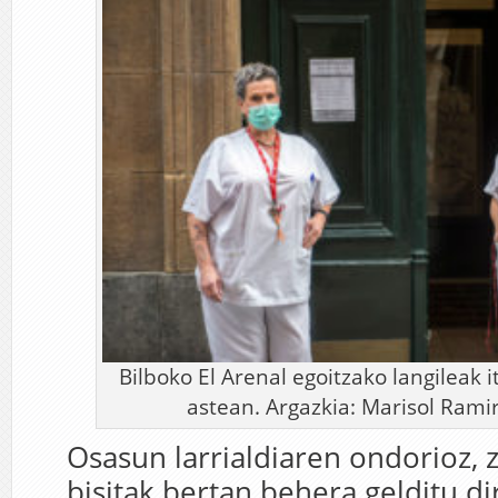
Bilboko El Arenal egoitzako langileak i
astean. Argazkia: Marisol Ramir
Osasun larrialdiaren ondorioz, 
bisitak bertan behera gelditu di