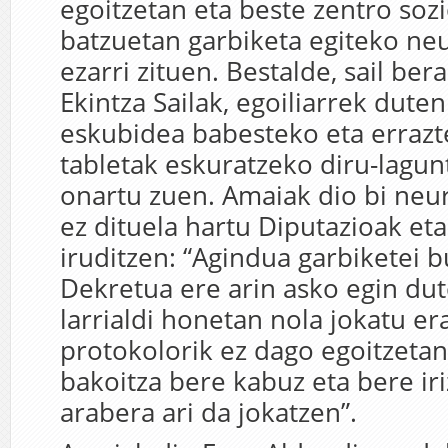
egoitzetan eta beste zentro sozi
batzuetan garbiketa egiteko neu
ezarri zituen. Bestalde, sail bera
Ekintza Sailak, egoiliarrek dut
eskubidea babesteko eta erraz
tabletak eskuratzeko diru-lagu
onartu zuen. Amaiak dio bi neur
ez dituela hartu Diputazioak eta
iruditzen: “Agindua garbiketei 
Dekretua ere arin asko egin dut
larrialdi honetan nola jokatu e
protokolorik ez dago egoitzetan
bakoitza bere kabuz eta bere ir
arabera ari da jokatzen”.