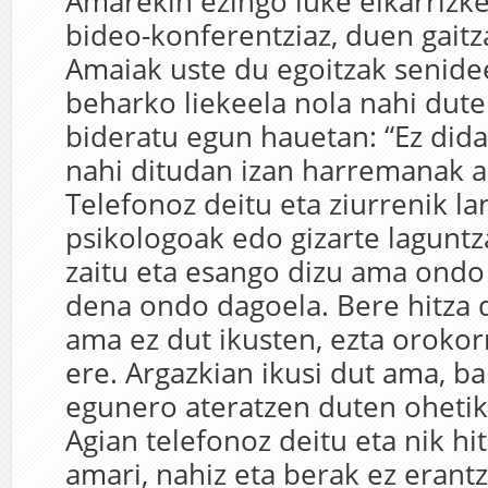
Amarekin ezingo luke elkarrizke
bideo-konferentziaz, duen gaitz
Amaiak uste du egoitzak senide
beharko liekeela nola nahi dut
bideratu egun hauetan: “Ez dida
nahi ditudan izan harremanak 
Telefonoz deitu eta ziurrenik l
psikologoak edo gizarte laguntz
zaitu eta esango dizu ama ondo
dena ondo dagoela. Bere hitza d
ama ez dut ikusten, ezta oroko
ere. Argazkian ikusi dut ama, ba
egunero ateratzen duten ohetik,
Agian telefonoz deitu eta nik hi
amari, nahiz eta berak ez erant