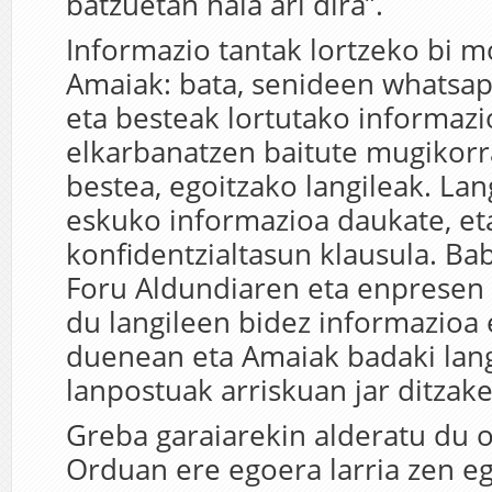
batzuetan hala ari dira”.
Informazio tantak lortzeko bi m
Amaiak: bata, senideen whatsap
eta besteak lortutako informazi
elkarbanatzen baitute mugikorr
bestea, egoitzako langileak. Lan
eskuko informazioa daukate, et
konfidentzialtasun klausula. Ba
Foru Aldundiaren eta enpresen 
du langileen bidez informazioa
duenean eta Amaiak badaki lan
lanpostuak arriskuan jar ditzake
Greba garaiarekin alderatu du 
Orduan ere egoera larria zen eg