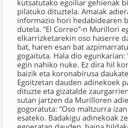
kutsatutako egoiliar gehienak b
pilatuko dituztela. Amaiak adier
informazio hori hedabidearen b
dutela. “El Correo”-n Murillori 
elkarrizketarekin oso haserre d
bat, haren esan bat azpimarrat
gogaituta. Hala dio egunkarian
egin nahiko nuke. Ez dira hil ko
baizik eta koronabirusa daukatel
Egoitzetan dauden adinekoek pa
dituzte eta gizatalde zaurgarrie
sutan jartzen da Murilloren adi
gogoratuta: “Oso maltzurra izan
esateko. Badakigu adinekoak ze
egoeratan dauden, baina hilda