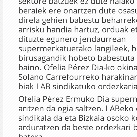
sektore batzuek ez dute halako 
beraiek ere onartzen dute osas
direla gehien babestu beharreko
arrisku handia hartuz, orduak e
dituzte egunero jendaurrean
supermerkatuetako langileek, b
birusagandik hobeto babestuta 
baino. Ofelia Pérez Dia-ko okina
Solano Carrefourreko harakinar
biak LAB sindikatuko ordezkaria
Ofelia Pérez Ermuko Dia super
aritzen da ogia saltzen. LABeko
sindikala da eta Bizkaia osoko 
arduratzen da beste ordezkari 
batera.