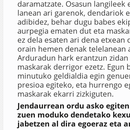
daramatzate. Osasun langileek 
lanean ari garenok, dendariok e
adibidez, behar dugu babes eki
aurpegia ematen dut eta maska
ez dela esaten ari dena etxean 
orain hemen denak telelanean ar
Arduradun hark erantzun zida
maskarak derrigor ezetz. Egun 
minutuko geldialdia egin genue
presioa egiteko, eta hurrengo 
maskarak ekarri zizkiguten.
Jendaurrean ordu asko egiten
zuen moduko dendetako kexu
jabetzen al dira egoeraz eta a