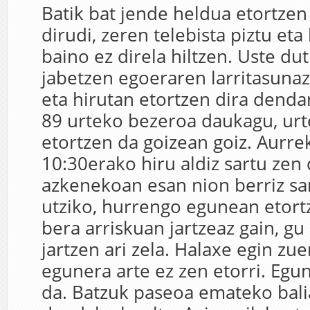
Batik bat jende heldua etortzen
dirudi, zeren telebista piztu eta
baino ez direla hiltzen. Uste dut
jabetzen egoeraren larritasunaz
eta hirutan etortzen dira dend
89 urteko bezeroa daukagu, ur
etortzen da goizean goiz. Aurr
10:30erako hiru aldiz sartu zen
azkenekoan esan nion berriz sar
utziko, hurrengo egunean etort
bera arriskuan jartzeaz gain, gu
jartzen ari zela. Halaxe egin zu
egunera arte ez zen etorri. Egu
da. Batzuk paseoa emateko bali