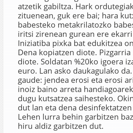
atzetik gabiltza. Hark ordutegia
zituenean, guk ere bai; hara ku
babesteko metakrilatozko babe
iritsi zirenean gurean ere ekarri
Iniziatiba pixka bat edukitzea o
Dena kopiatzen diote. Pizgarria
diote. Soldatan %20ko igoera i
euro. Lan asko daukagulako da.
gaude: jendea erosi eta erosi ar
inoiz baino arreta handiagoareki
dugu kutsatzea saihesteko. Oki
dut lan eta dena desinfektatzen 
Lehen lurra behin garbitzen baz
hiru aldiz garbitzen dut.