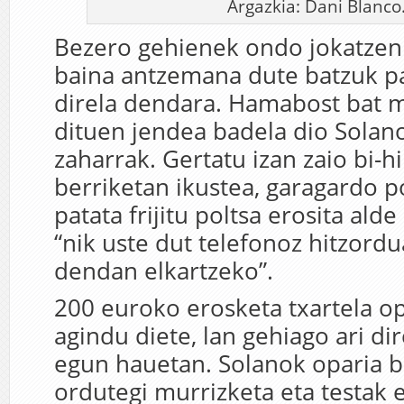
Argazkia: Dani Blanco
Bezero gehienek ondo jokatzen 
baina antzemana dute batzuk pa
direla dendara. Hamabost bat 
dituen jendea badela dio Solan
zaharrak. Gertatu izan zaio bi-h
berriketan ikustea, garagardo p
patata frijitu poltsa erosita ald
“nik uste dut telefonoz hitzordu
dendan elkartzeko”.
200 euroko erosketa txartela op
agindu diete, lan gehiago ari di
egun hauetan. Solanok oparia 
ordutegi murrizketa eta testak e