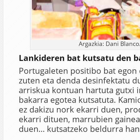
Argazkia: Dani Blanco
Lankideren bat kutsatu den b
Portugaleten positibo bat egon d
zuten eta denda desinfektatu d
arriskua kontuan hartuta gutxi i
bakarra egotea kutsatuta. Kamio
ez dakizu nork ekarri duen, pr
ekarri dituen, marrubien gainea
duen… kutsatzeko beldurra han