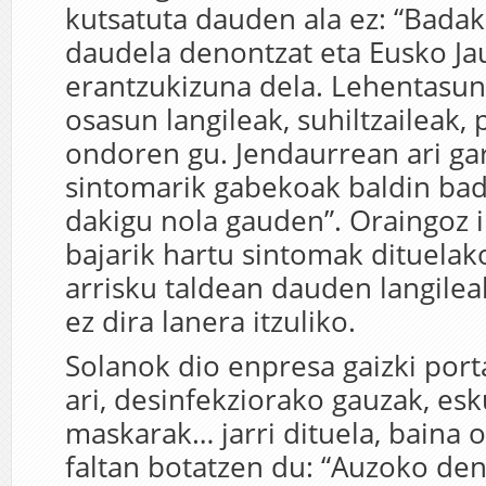
kutsatuta dauden ala ez: “Badaki
daudela denontzat eta Eusko Jau
erantzukizuna dela. Lehentasun
osasun langileak, suhiltzaileak, 
ondoren gu. Jendaurrean ari ga
sintomarik gabekoak baldin ba
dakigu nola gauden”. Oraingoz 
bajarik hartu sintomak dituelak
arrisku taldean dauden langilea
ez dira lanera itzuliko.
Solanok dio enpresa gaizki port
ari, desinfekziorako gauzak, esk
maskarak… jarri dituela, baina 
faltan botatzen du: “Auzoko de