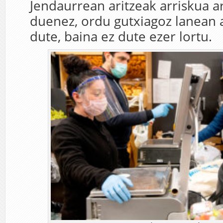
Jendaurrean aritzeak arriskua 
duenez, ordu gutxiagoz lanean 
dute, baina ez dute ezer lortu.