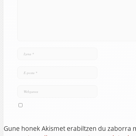
Gune honek Akismet erabiltzen du zaborra 