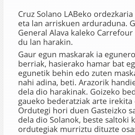
Cruz Solano LABeko ordezkaria 
eta lan arriskuen arduraduna. G
General Alava kaleko Carrefour
du lan harakin.
Gaur egun maskarak ia egunero 
berriak, hasierako hamar bat e
egunetik behin edo zuten maska
nahi adina, beti. Arazorik hand
dela dio harakinak. Goizeko bed
gaueko bederatziak arte irekita
Ordutegi hori duen Gasteizko sa
dela dio Solanok, beste saltoki
ordutegiak murriztu dituzte osas