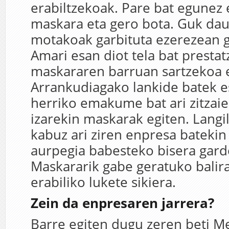
erabiltzekoak. Pare bat egunez 
maskara eta gero bota. Guk da
motakoak garbituta ezerezean g
Amari esan diot tela bat prestat
maskararen barruan sartzekoa e
Arrankudiagako lankide batek e
herriko emakume bat ari zitzaie
izarekin maskarak egiten. Langi
kabuz ari ziren enpresa batekin 
aurpegia babesteko bisera gard
Maskararik gabe geratuko balira
erabiliko lukete sikiera.
Zein da enpresaren jarrera?
Barre egiten dugu zeren beti 