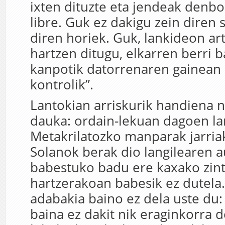
ixten dituzte eta jendeak denb
libre. Guk ez dakigu zein diren 
diren horiek. Guk, lankideon ar
hartzen ditugu, elkarren berri 
kanpotik datorrenaren gainean 
kontrolik”.
Lantokian arriskurik handiena 
dauka: ordain-lekuan dagoen la
Metakrilatozko manparak jarriak
Solanok berak dio langilearen 
babestuko badu ere kaxako zint
hartzerakoan babesik ez dutela
adabakia baino ez dela uste du: 
baina ez dakit nik eraginkorra d