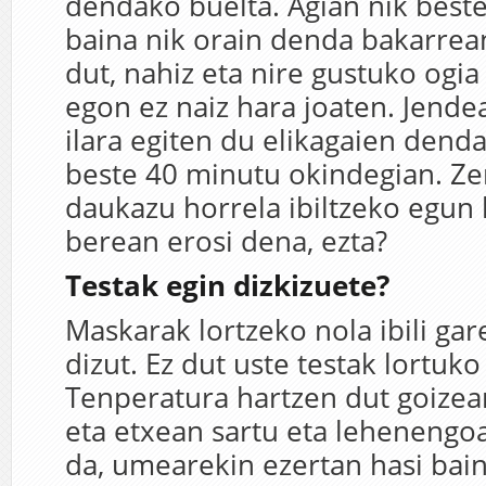
dendako buelta. Agian nik beste
baina nik orain denda bakarrea
dut, nahiz eta nire gustuko ogia
egon ez naiz hara joaten. Jend
ilara egiten du elikagaien dend
beste 40 minutu okindegian. Ze
daukazu horrela ibiltzeko egun
berean erosi dena, ezta?
Testak egin dizkizuete?
Maskarak lortzeko nola ibili ga
dizut. Ez dut uste testak lortuko
Tenperatura hartzen dut goizea
eta etxean sartu eta lehenengoa
da, umearekin ezertan hasi bai