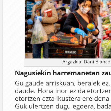
Argazkia: Dani Blanco
Nagusiekin harremanetan za
Gu gaude arriskuan, beraiek ez,
daude. Hona inor ez da etortzen
etortzen ezta ikustera ere den
Guk ulertzen dugu egoera, bad