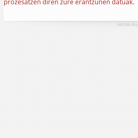
prozesatzen diren zure erantzunen datuak.
ARGIAko Blog