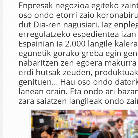
Enpresak negozioa egiteko zaintz
oso ondo etorri zaio koronabiru
dut Dia-ren nagusiari. Iaz enple
erregulatzeko espedientea izan
Espainian ia 2.000 langile kalera
egunetik gorako greba egin ge
nabaritzen zen egoera makurra 
erdi hutsak zeuden, produktuak 
genituen… Hau oso ondo datorki
lanean orain. Eta ondo ari bazar
zara saiatzen langileak ondo za