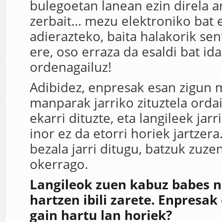
bulegoetan lanean ezin direla ar
zerbait… mezu elektroniko bat 
adierazteko, baita halakorik sen
ere, oso erraza da esaldi bat id
ordenagailuz!
Adibidez, enpresak esan zigun 
manparak jarriko zituztela orda
ekarri dituzte, eta langileek jarr
inor ez da etorri horiek jartzer
bezala jarri ditugu, batzuk zuz
okerrago.
Langileok zuen kabuz babes n
hartzen ibili zarete. Enpresak 
gain hartu lan horiek?