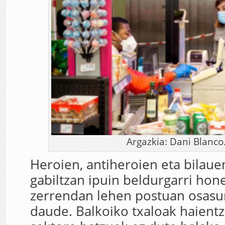
Argazkia: Dani Blanco
Heroien, antiheroien eta bilaue
gabiltzan ipuin beldurgarri hon
zerrendan lehen postuan osasun
daude. Balkoiko txaloak haientz