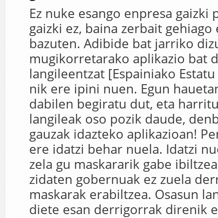
Ez nuke esango enpresa gaizki p
gaizki ez, baina zerbait gehiago 
bazuten. Adibide bat jarriko dizu
mugikorretarako aplikazio bat 
langileentzat [Espainiako Estatu
nik ere ipini nuen. Egun haueta
dabilen begiratu dut, eta harritu
langileak oso pozik daude, den
gauzak idazteko aplikazioan! Pe
ere idatzi behar nuela. Idatzi nu
zela gu maskararik gabe ibiltzea
zidaten gobernuak ez zuela derr
maskarak erabiltzea. Osasun lan
diete esan derrigorrak direnik 