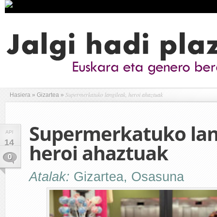
Supermerkatuko langileak, heroi ahaztuak
Hasiera
»
Gizartea
»
Supermerkatuko lan
API
14
heroi ahaztuak
0
Atalak:
Gizartea
,
Osasuna