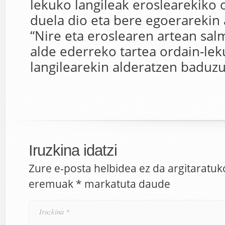
lekuko langileak eroslearekiko o
duela dio eta bere egoerarekin 
“Nire eta eroslearen artean sal
alde ederreko tartea ordain-le
langilearekin alderatzen baduzu
Iruzkina idatzi
Zure e-posta helbidea ez da argitaratuk
eremuak
*
markatuta daude