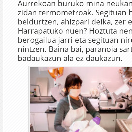
Aurrekoan buruko mina neukan 
zidan termometroak. Segituan h
beldurtzen, ahizpari deika, zer 
Harrapatuko nuen? Hoztuta nen
berogailua jarri eta segituan ni
nintzen. Baina bai, paranoia sar
badaukazun ala ez daukazun.