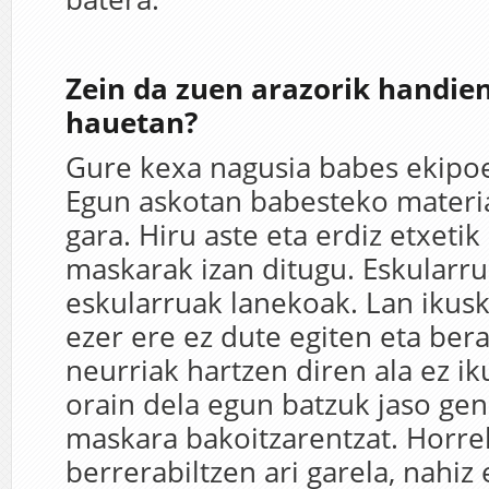
Zein da zuen arazorik handie
hauetan?
Gure kexa nagusia babes ekipoe
Egun askotan babesteko materi
gara. Hiru aste eta erdiz etxet
maskarak izan ditugu. Eskularru
eskularruak lanekoak. Lan ikusk
ezer ere ez dute egiten eta bera
neurriak hartzen diren ala ez i
orain dela egun batzuk jaso gen
maskara bakoitzarentzat. Horre
berrerabiltzen ari garela, nahiz 