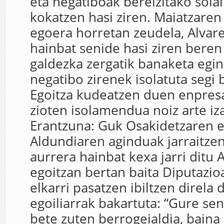
eta negatiboak bereizitako sola
kokatzen hasi ziren. Maiatzaren
egoera horretan zeudela, Alvare
hainbat senide hasi ziren beren
galdezka zergatik banaketa egin
negatibo zirenek isolatuta segi 
Egoitza kudeatzen duen enpresa
zioten isolamendua noiz arte iz
Erantzuna: Guk Osakidetzaren e
Aldundiaren aginduak jarraitzen
aurrera hainbat kexa jarri ditu 
egoitzan bertan baita Diputazioa
elkarri pasatzen ibiltzen direla d
egoiliarrak bakartuta: “Gure se
bete zuten berrogeialdia, bain