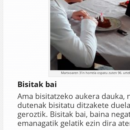
Martxoaren 31n horrela ospatu zuten 96. urte
Bisitak bai
Ama bisitatzeko aukera dauka,
dutenak bisitatu ditzakete duel
geroztik. Bisitak bai, baina nega
emanagatik gelatik ezin dira ate