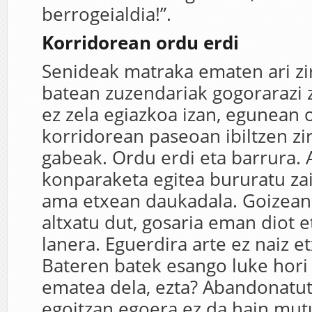
berrogeialdia!”.
Korridorean ordu erdi
Senideak matraka ematen ari zi
batean zuzendariak gogorarazi 
ez zela egiazkoa izan, egunean 
korridorean paseoan ibiltzen zi
gabeak. Ordu erdi eta barrura. 
konparaketa egitea bururatu zai
ama etxean daukadala. Goizean 
altxatu dut, gosaria eman diot e
lanera. Eguerdira arte ez naiz etx
Bateren batek esango luke hori 
ematea dela, ezta? Abandonatut
egoitzan egoera ez da hain mut