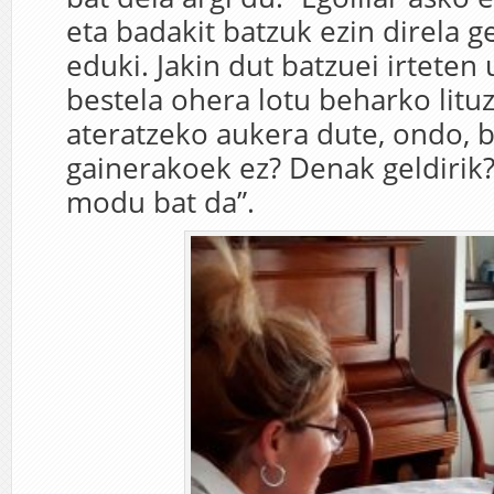
eta badakit batzuk ezin direla g
eduki. Jakin dut batzuei irteten 
bestela ohera lotu beharko litu
ateratzeko aukera dute, ondo, 
gainerakoek ez? Denak geldirik?
modu bat da”.