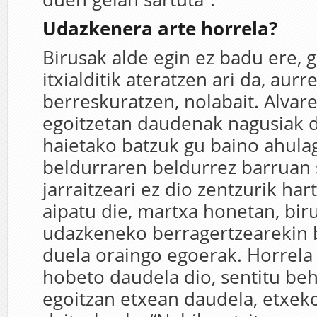
Udazkenera arte horrela?
Birusak alde egin ez badu ere, g
itxialditik ateratzen ari da, aur
berreskuratzen, nolabait. Alvar
egoitzetan daudenak nagusiak di
haietako batzuk gu baino ahula
beldurraren beldurrez barruan 
jarraitzeari ez dio zentzurik har
aipatu die, martxa honetan, bir
udazkeneko berragertzearekin 
duela oraingo egoerak. Horrela
hobeto daudela dio, sentitu beh
egoitzan etxean daudela, etxek