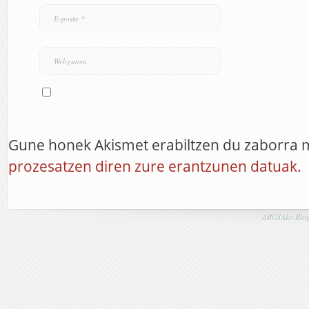
Gune honek Akismet erabiltzen du zaborra 
prozesatzen diren zure erantzunen datuak.
ARGIAko Blog