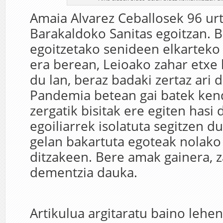
Amaia Alvarez Ceballosek 96 u
Barakaldoko Sanitas egoitzan. B
egoitzetako senideen elkarteko 
era berean, Leioako zahar etxe
du lan, beraz badaki zertaz ari 
Pandemia betean gai batek kend
zergatik bisitak ere egiten hasi 
egoiliarrek isolatuta segitzen d
gelan bakartuta egoteak nolako
ditzakeen. Bere amak gainera, 
dementzia dauka.
Artikulua argitaratu baino lehen