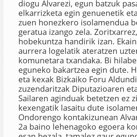
diogu Alvarezi, egun batzuk pasa
elkarrizketa egin genuenetik eta
zuen honezkero isolamendua b
geratua izango zela. Zoritxarrez
hobekuntza handirik izan. Ekain
aurrera logelatik ateratzen uzte
komunetara txandaka. Bi hilabet
eguneko bakartzea egin dute. H
eta kexak Bizkaiko Foru Aldundi
zuzendaritzak Diputazioaren et
Sailaren aginduak betetzen ez z
kexengatik lasaitu dute isolame
Ondorengo kontakizunean Alva
2a baino lehenagoko egoera ko
esan bezala, tamalez gaur egung