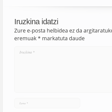
Iruzkina idatzi
Zure e-posta helbidea ez da argitaratuk
eremuak
*
markatuta daude