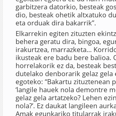
garbitzera datorkio, besteak g
dio, besteak ohetik altxatuko 
eta orduak dira bakarrik”.
Elkarrekin egiten zituzten ekint
behera geratu dira, bingoa, egu
irakurtzea, marrazketa… Korrid
ikusteak ere badu bere balioa. 
horrelakorik ez da, besteak best
dutelako denborarik gelaz gela e
egoteko: “Bakartu zituztenean 
‘langile hauek nola demontre m
gelaz gela artatzeko? Lehen ezi
nola?’. Ez daukat langileen aurk
Amak egunkariko titularrak irak