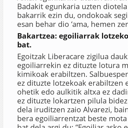
Badakit egunkaria uzten diotela
bakarrik ezin du, ondokoak segi
esan behar dio ‘ama, hemen zer 
Bakartzea: egoiliarrak lotze
bat.
Egoitzak Liberacare zigilua dauk
egoiliarrekin ez dituzte lotura 
kimikoak erabiltzen. Salbuespe
ez dituzte lotzekoak erabiltzen e
ohetik edo aulkitik altxa ez dad
ez dituzte lokartzen pilula bide
dela iruditzen zaio Alvarezi, ba
bera egoiliarrentzat beste mota
bat dela argi du: “Egoiliar asko 