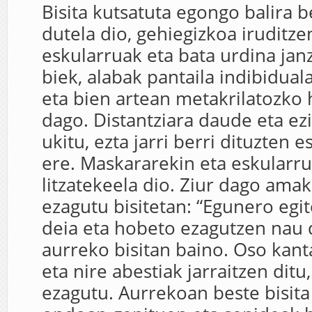
Bisita kutsatuta egongo balira b
dutela dio, gehiegizkoa iruditze
eskularruak eta bata urdina jan
biek, alabak pantaila indibidua
eta bien artean metakrilatozko
dago. Distantziara daude eta ez
ukitu, ezta jarri berri dituzten 
ere. Maskararekin eta eskularr
litzatekeela dio. Ziur dago amak
ezagutu bisitetan: “Egunero egit
deia eta hobeto ezagutzen nau 
aurreko bisitan baino. Oso kant
eta nire abestiak jarraitzen ditu
ezagutu. Aurrekoan beste bisit