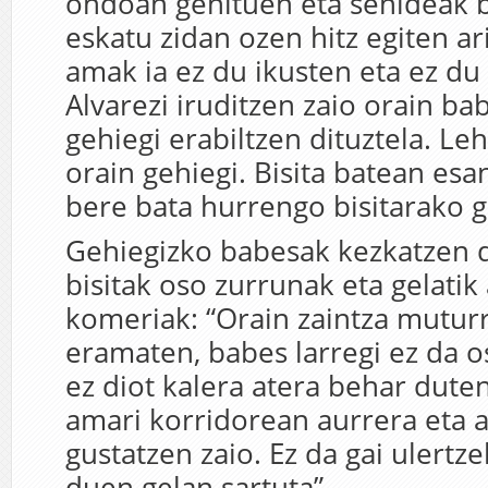
ondoan genituen eta senideak
eskatu zidan ozen hitz egiten ar
amak ia ez du ikusten eta ez du
Alvarezi iruditzen zaio orain ba
gehiegi erabiltzen dituztela. Le
orain gehiegi. Bisita batean esan
bere bata hurrengo bisitarako 
Gehiegizko babesak kezkatzen d
bisitak oso zurrunak eta gelatik
komeriak: “Orain zaintza muturr
eramaten, babes larregi ez da o
ez diot kalera atera behar duten
amari korridorean aurrera eta at
gustatzen zaio. Ez da gai ulertz
duen gelan sartuta”.