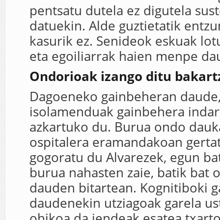
pentsatu dutela ez digutela sus
datuekin. Alde guztietatik entzu
kasurik ez. Senideok eskuak lo
eta egoiliarrak haien menpe da
Ondorioak izango ditu bakart
Dagoeneko gainbeheran daude,
isolamenduak gainbehera indar
azkartuko du. Burua ondo dauk
ospitalera eramandakoan gerta
gogoratu du Alvarezek, egun bat
burua nahasten zaie, batik bat 
dauden bitartean. Kognitiboki g
daudenekin utziagoak garela us
ohikoa da jendeak esatea txarto