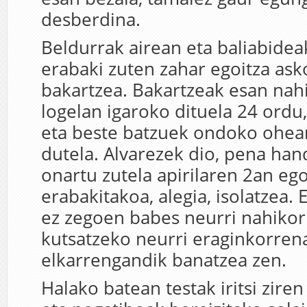
desberdina.
Beldurrak airean eta baliabideak
erabaki zuten zahar egoitza ask
bakartzea. Bakartzeak esan nah
logelan igaroko dituela 24 ordu,
eta beste batzuek ondoko ohean
dutela. Alvarezek dio, pena hand
onartu zutela apirilaren 2an ego
erabakitakoa, alegia, isolatzea. 
ez zegoen babes neurri nahikori
kutsatzeko neurri eraginkorren
elkarrengandik banatzea zen.
Halako batean testak iritsi ziren