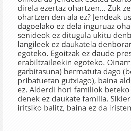
direla ezertaz ohartzen… Zuk ze
ohartzen den ala ez? Jendeak us
dagoelako ez dela inguruaz oha
senideok ez ditugula ukitu denb
langileek ez daukatela denborar
egoteko. Egoitzak ez daude pres
erabiltzaileekin egoteko. Oinarr
garbitasuna) bermatuta dago (b
pribatuetan gutxiago), baina al
ez. Alderdi hori familiok beteko
denek ez daukate familia. Sikier
iritsiko balitz, baina ez da iristen