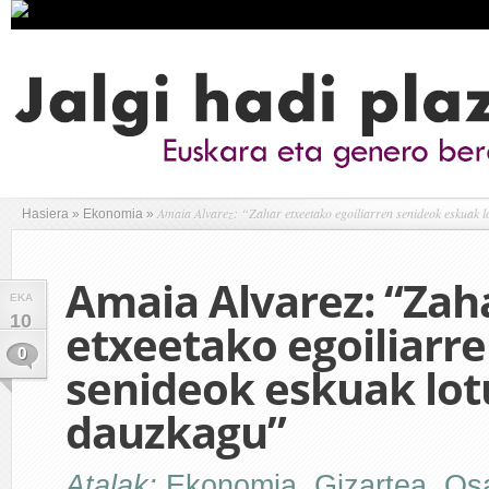
Amaia Alvarez: “Zahar etxeetako egoiliarren senideok eskuak 
Hasiera
»
Ekonomia
»
Amaia Alvarez: “Zah
EKA
10
etxeetako egoiliarr
0
senideok eskuak lot
dauzkagu”
Atalak:
Ekonomia
,
Gizartea
,
Os