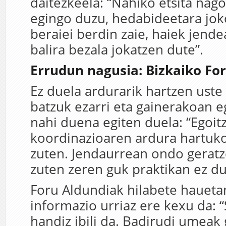
daitezkeela: “Nahiko etsita nago
egingo duzu, hedabideetara jok
beraiei berdin zaie, haiek jend
balira bezala jokatzen dute”.
Errudun nagusia: Bizkaiko Fo
Ez duela ardurarik hartzen uste
batzuk ezarri eta gainerakoan e
nahi duena egiten duela: “Egoit
koordinazioaren ardura hartuko
zuten. Jendaurrean ondo gerat
zuten zeren guk praktikan ez du
Foru Aldundiak hilabete haueta
informazio urriaz ere kexu da: 
handiz ibili da. Badirudi umeak 