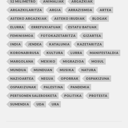
52 MILIMETRO
ANIMALIAK
ARGAZKIAK
ARGAZKILARITZA
ARGIA
ARRAZISMOA
ARTEA
ASTEKO ARGAZKIAK
ASTEKO IRUDIAK
BLOGAK
ELURRA
ERREFUXIATUAK
ESTATU BATUAK
FEMINISMOA
FOTOKAZETARITZA
GIZARTEA
INDIA
JENDEA
KATALUNIA
KAZETARITZA
KORONABIRUSA
KULTURA
LURRA
MANIFESTALDIA
MARGOLANA
MEXIKO
MIGRAZIOA
MOSUL
MUNDUA
MUNDUAN
MUSIKA
NATURA
NAZIOARTEA
NEGUA
OPORRAK
OSPAKIZUNA
OSPAKIZUNAK
PALESTINA
PANDEMIA
PERTSONEN SALEROSKETA
POLITIKA
PROTESTA
SUMENDIA
UDA
URA