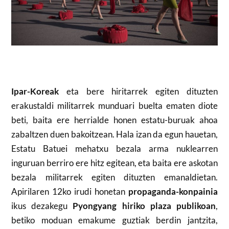
Ipar-Koreak
eta bere hiritarrek egiten dituzten
erakustaldi militarrek munduari buelta ematen diote
beti, baita ere herrialde honen estatu-buruak ahoa
zabaltzen duen bakoitzean. Hala izan da egun hauetan,
Estatu Batuei mehatxu bezala arma nuklearren
inguruan berriro ere hitz egitean, eta baita ere askotan
bezala militarrek egiten dituzten emanaldietan.
Apirilaren 12ko irudi honetan
propaganda-konpainia
ikus dezakegu
Pyongyang hiriko plaza publikoan
,
betiko moduan emakume guztiak berdin jantzita,