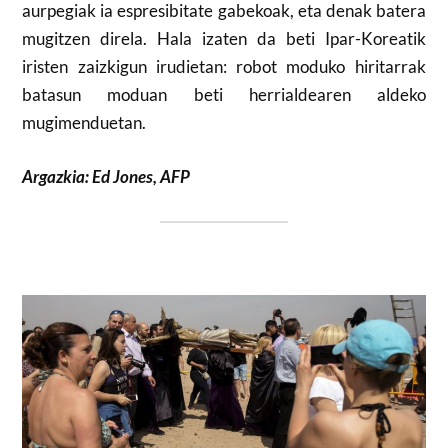
aurpegiak ia espresibitate gabekoak, eta denak batera
mugitzen direla. Hala izaten da beti Ipar-Koreatik
iristen zaizkigun irudietan: robot moduko hiritarrak
batasun moduan beti herrialdearen aldeko
mugimenduetan.
Argazkia: Ed Jones, AFP