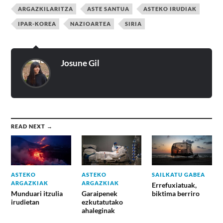
ARGAZKILARITZA
ASTE SANTUA
ASTEKO IRUDIAK
IPAR-KOREA
NAZIOARTEA
SIRIA
Josune Gil
READ NEXT →
ASTEKO
ASTEKO
SAILKATU GABEA
ARGAZKIAK
ARGAZKIAK
Errefuxiatuak,
Munduari itzulia
Garaipenek
biktima berriro
irudietan
ezkutatutako
ahaleginak