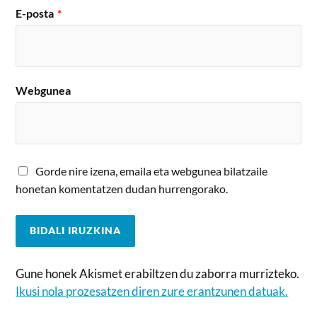
E-posta
*
Webgunea
Gorde nire izena, emaila eta webgunea bilatzaile
honetan komentatzen dudan hurrengorako.
Gune honek Akismet erabiltzen du zaborra murrizteko.
Ikusi nola prozesatzen diren zure erantzunen datuak.