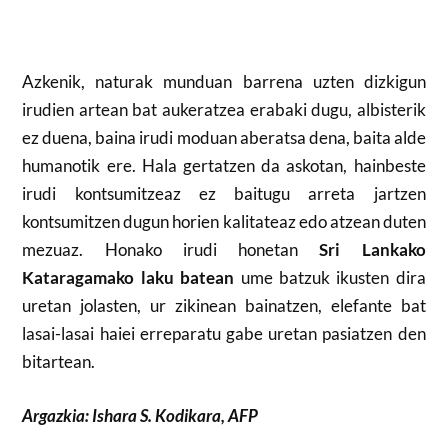
Azkenik, naturak munduan barrena uzten dizkigun
irudien artean bat aukeratzea erabaki dugu, albisterik
ez duena, baina irudi moduan aberatsa dena, baita alde
humanotik ere. Hala gertatzen da askotan, hainbeste
irudi kontsumitzeaz ez baitugu arreta jartzen
kontsumitzen dugun horien kalitateaz edo atzean duten
mezuaz. Honako irudi honetan
Sri Lankako
Kataragamako laku batean
ume batzuk ikusten dira
uretan jolasten, ur zikinean bainatzen, elefante bat
lasai-lasai haiei erreparatu gabe uretan pasiatzen den
bitartean.
Argazkia: Ishara S. Kodikara, AFP