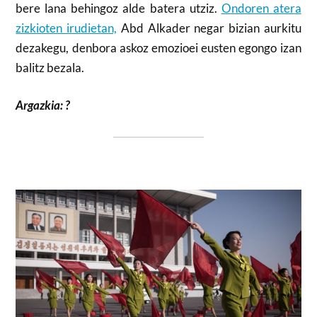
bere lana behingoz alde batera utziz.
Ondoren atera
zizkioten irudietan,
Abd Alkader negar bizian aurkitu
dezakegu, denbora askoz emozioei eusten egongo izan
balitz bezala.
Argazkia: ?