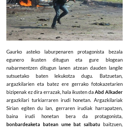
Gaurko asteko laburpenaren protagonista bezala
egunero ikusten ditugun eta gure blogean
nabarmentzen ditugun lanen atzean dauden langile
sutsuetako baten lekukotza dugu. Batzuetan,
argazkilarien eta batez ere gerrako fotokazetarien
bizipenak ez dira errazak, hala ikusten da
Abd Alkader
argazkilari turkiarraren irudi honetan. Argazkilariak
Sirian egiten du lan, gerraren irudiak harrapatzen,
baina irudi honetan bera da protagonista,
bonbardeaketa batean ume bat salbatu
baitzuen,