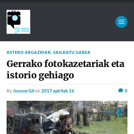
ASTEKO ARGAZKIAK
,
SAILKATU GABEA
Gerrako fotokazetariak eta
istorio gehiago
by
Josune Gil
on
2017 apirilak 16
0