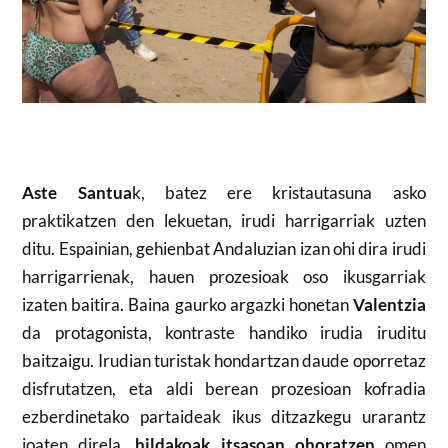
Aste Santua
k, batez ere kristautasuna asko
praktikatzen den lekuetan, irudi harrigarriak uzten
ditu. Espainian, gehienbat Andaluzian izan ohi dira irudi
harrigarrienak, hauen prozesioak oso ikusgarriak
izaten baitira. Baina gaurko argazki honetan
Valentzia
da protagonista, kontraste handiko irudia iruditu
baitzaigu. Irudian turistak hondartzan daude oporretaz
disfrutatzen, eta aldi berean prozesioan kofradia
ezberdinetako partaideak ikus ditzazkegu urarantz
joaten direla,
hildakoak itsasoan ohoratzen
omen