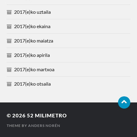
2017(e)ko uztaila
2017(e)ko ekaina
2017(e)ko maiatza
2017(e)ko apirila
2017(e)ko martxoa
2017(e)ko otsaila
© 2026
52 MILIMETRO
THEME BY
ANDERS NORÉN