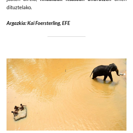
dituztelako.
Argazkia: Kai Foersterling, EFE