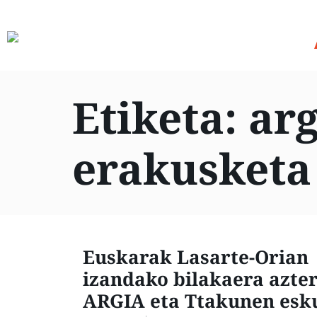
Etiketa:
ar
erakusketa
Euskarak Lasarte-Orian
izandako bilakaera azter
ARGIA eta Ttakunen esk