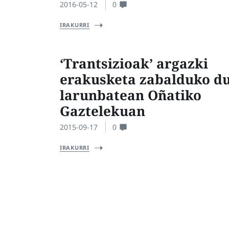
2016-05-12
0
IRAKURRI
‘Trantsizioak’ argazki
erakusketa zabalduko d
larunbatean Oñatiko
Gaztelekuan
2015-09-17
0
IRAKURRI