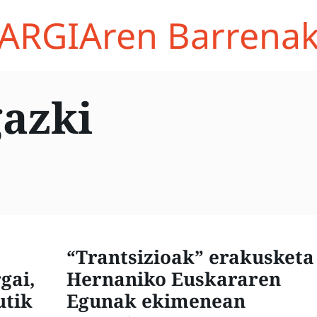
ARGIAren Barrena
gazki
“Trantsizioak” erakusketa
gai,
Hernaniko Euskararen
utik
Egunak ekimenean