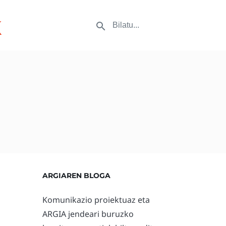
k
ARGIAREN BLOGA
Komunikazio proiektuaz eta
ARGIA jendeari buruzko