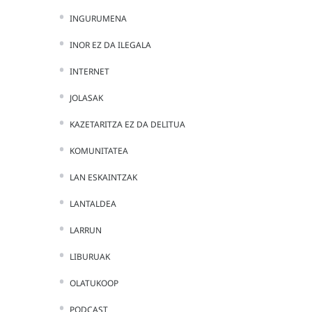
INGURUMENA
INOR EZ DA ILEGALA
INTERNET
JOLASAK
KAZETARITZA EZ DA DELITUA
KOMUNITATEA
LAN ESKAINTZAK
LANTALDEA
LARRUN
LIBURUAK
OLATUKOOP
PODCAST