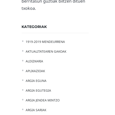
berritasun guztiak biltzen dituen
txokoa.
KATEGORIAK
1919-2019 MENDEURRENA
AKTUALITATEAREN GAKOAK
ALDIZKARIA
APLIKAZIOAK
ARGIA EGUNA
ARGIA EGUTEGIA
ARGIA JENDEA MINTZO
ARGIA SARIAK