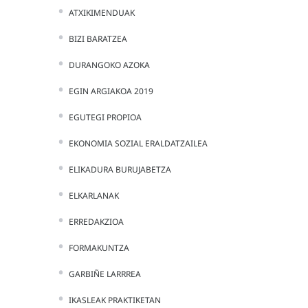
ATXIKIMENDUAK
BIZI BARATZEA
DURANGOKO AZOKA
EGIN ARGIAKOA 2019
EGUTEGI PROPIOA
EKONOMIA SOZIAL ERALDATZAILEA
ELIKADURA BURUJABETZA
ELKARLANAK
ERREDAKZIOA
FORMAKUNTZA
GARBIÑE LARRREA
IKASLEAK PRAKTIKETAN