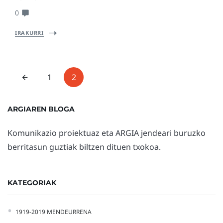
0
IRAKURRI
1
2
ARGIAREN BLOGA
Komunikazio proiektuaz eta ARGIA jendeari buruzko
berritasun guztiak biltzen dituen txokoa.
KATEGORIAK
1919-2019 MENDEURRENA