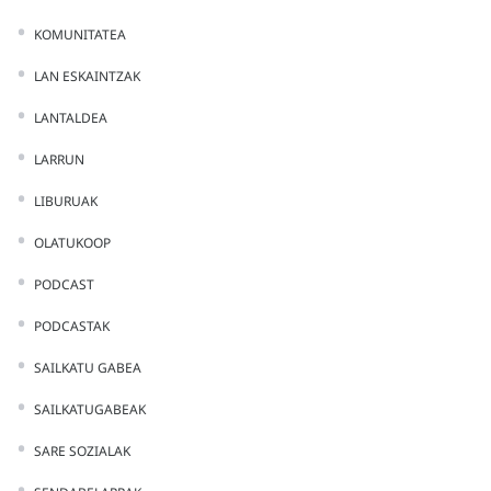
KOMUNITATEA
LAN ESKAINTZAK
LANTALDEA
LARRUN
LIBURUAK
OLATUKOOP
PODCAST
PODCASTAK
SAILKATU GABEA
SAILKATUGABEAK
SARE SOZIALAK