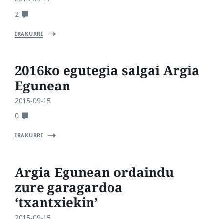
2
IRAKURRI
2016ko egutegia salgai Argia
Egunean
2015-09-15
0
IRAKURRI
Argia Egunean ordaindu
zure garagardoa
‘txantxiekin’
2015-09-15