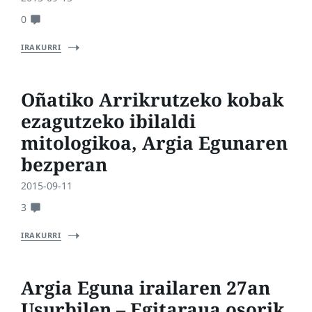
0
IRAKURRI
Oñatiko Arrikrutzeko kobak
ezagutzeko ibilaldi
mitologikoa, Argia Egunaren
bezperan
2015-09-11
3
IRAKURRI
Argia Eguna irailaren 27an
Usurbilen – Egitaraua osorik