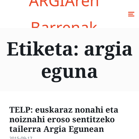
ARGIAren
Barrenak
Etiketa:
argia
eguna
TELP: euskaraz nonahi eta
noiznahi eroso sentitzeko
tailerra Argia Egunean
2015-09-17