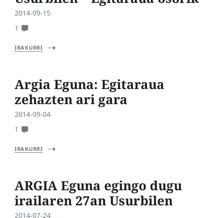
2014-09-15
1
IRAKURRI
Argia Eguna: Egitaraua
zehazten ari gara
2014-09-04
1
IRAKURRI
ARGIA Eguna egingo dugu
irailaren 27an Usurbilen
2014-07-24