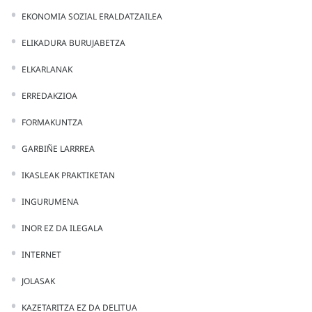
EKONOMIA SOZIAL ERALDATZAILEA
ELIKADURA BURUJABETZA
ELKARLANAK
ERREDAKZIOA
FORMAKUNTZA
GARBIÑE LARRREA
IKASLEAK PRAKTIKETAN
INGURUMENA
INOR EZ DA ILEGALA
INTERNET
JOLASAK
KAZETARITZA EZ DA DELITUA