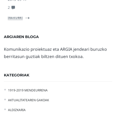
2
IRAKURRI
ARGIAREN BLOGA
Komunikazio proiektuaz eta ARGIA jendeari buruzko
berritasun guztiak biltzen dituen txokoa.
KATEGORIAK
1919-2019 MENDEURRENA
AKTUALITATEAREN GAKOAK
ALDIZKARIA