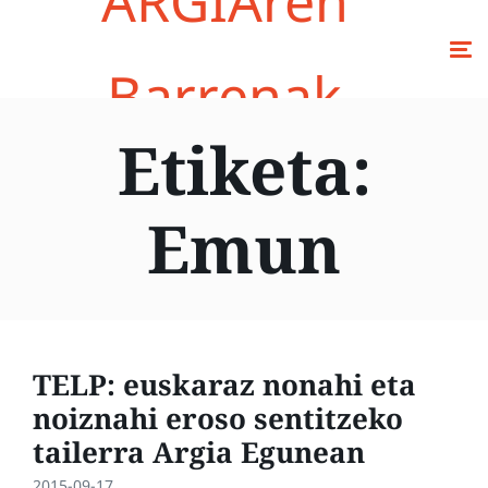
ARGIAren
Barrenak
Etiketa:
Emun
TELP: euskaraz nonahi eta
noiznahi eroso sentitzeko
tailerra Argia Egunean
2015-09-17