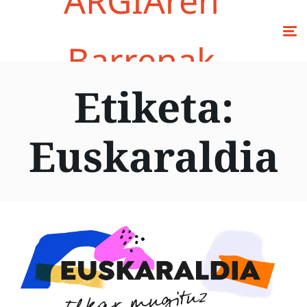
ARGIAren
Barrenak
Etiketa:
Euskaraldia