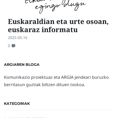
Euskaraldian eta urte osoan,
euskaraz informatu
2025-05-16
0
ARGIAREN BLOGA
Komunikazio proiektuaz eta ARGIA jendeari buruzko
berritasun guztiak biltzen dituen txokoa.
KATEGORIAK