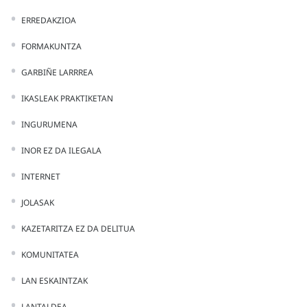
ERREDAKZIOA
FORMAKUNTZA
GARBIÑE LARRREA
IKASLEAK PRAKTIKETAN
INGURUMENA
INOR EZ DA ILEGALA
INTERNET
JOLASAK
KAZETARITZA EZ DA DELITUA
KOMUNITATEA
LAN ESKAINTZAK
LANTALDEA