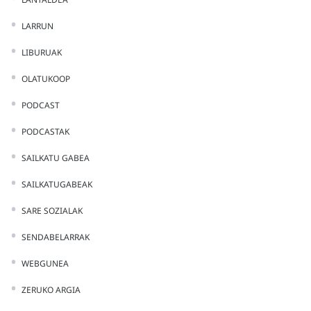
LARRUN
LIBURUAK
OLATUKOOP
PODCAST
PODCASTAK
SAILKATU GABEA
SAILKATUGABEAK
SARE SOZIALAK
SENDABELARRAK
WEBGUNEA
ZERUKO ARGIA