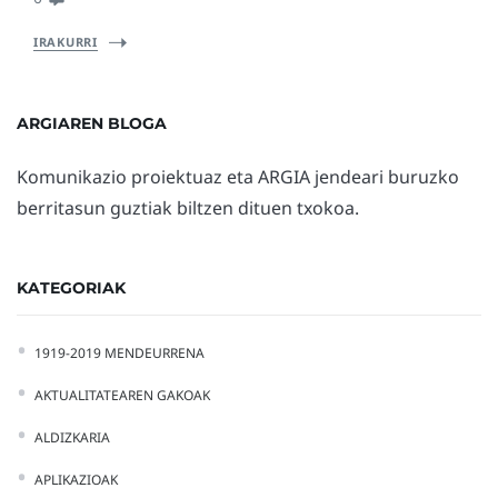
IRAKURRI
ARGIAREN BLOGA
Komunikazio proiektuaz eta ARGIA jendeari buruzko
berritasun guztiak biltzen dituen txokoa.
KATEGORIAK
1919-2019 MENDEURRENA
AKTUALITATEAREN GAKOAK
ALDIZKARIA
APLIKAZIOAK