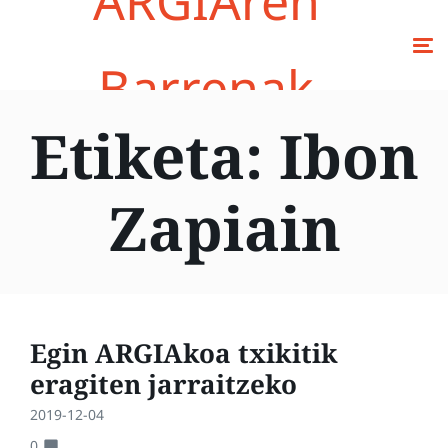
ARGIAren
Barrenak
Etiketa:
Ibon
Zapiain
Egin ARGIAkoa txikitik
eragiten jarraitzeko
2019-12-04
0