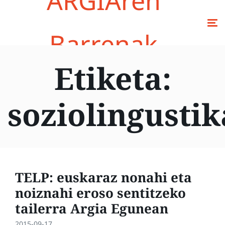
ARGIAren
Barrenak
Etiketa:
soziolingustik
TELP: euskaraz nonahi eta
noiznahi eroso sentitzeko
tailerra Argia Egunean
2015-09-17