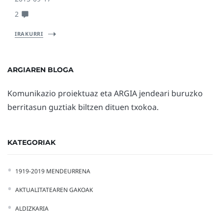
2
IRAKURRI
ARGIAREN BLOGA
Komunikazio proiektuaz eta ARGIA jendeari buruzko
berritasun guztiak biltzen dituen txokoa.
KATEGORIAK
1919-2019 MENDEURRENA
AKTUALITATEAREN GAKOAK
ALDIZKARIA