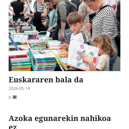
Euskararen bala da
2026-05-14
0
Azoka egunarekin nahikoa
ez