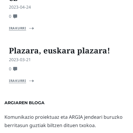
2023-04-24
0
IRAKURRI
Plazara, euskara plazara!
2023-03-21
0
IRAKURRI
ARGIAREN BLOGA
Komunikazio proiektuaz eta ARGIA jendeari buruzko
berritasun guztiak biltzen dituen txokoa.