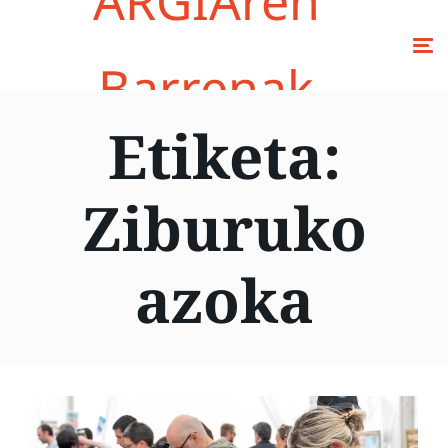
ARGIAren
Barrenak
Etiketa:
Ziburuko
azoka