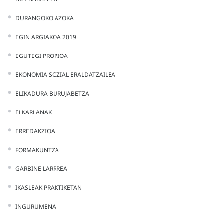
DURANGOKO AZOKA
EGIN ARGIAKOA 2019
EGUTEGI PROPIOA
EKONOMIA SOZIAL ERALDATZAILEA
ELIKADURA BURUJABETZA
ELKARLANAK
ERREDAKZIOA
FORMAKUNTZA
GARBIÑE LARRREA
IKASLEAK PRAKTIKETAN
INGURUMENA