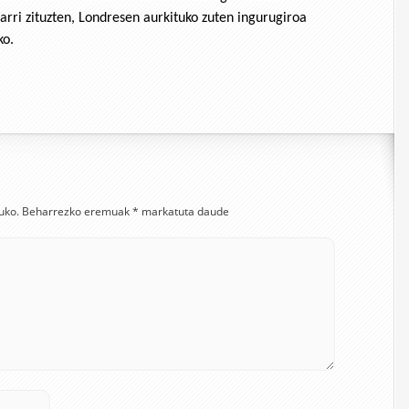
garri zituzten, Londresen aurkituko zuten ingurugiroa
ko.
uko.
Beharrezko eremuak
*
markatuta daude