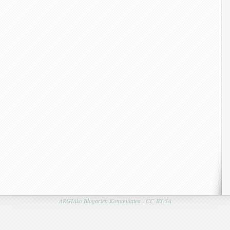
ARGIAko Blogarien Komunitatea -
CC-BY-SA