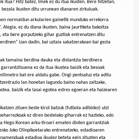
k itua? Hitz batez, Imek ez du itua ikusten. Bere hitzetan,
” bezala ikusten ditu urrunean dianaren zirkuluak.
men normaldun arkularien gainetik munduko errekorra
 Alegia, ez du diana ikusten, baina jaurtiketa bakoitza
, eta bere gorputzeko gihar guztiak entrenatzen ditu
berdinen” izan dadin, bai uztaia sakatzerakoan bai gezia
tuak tamaina berdina dauka eta distantzia berdinera
 garrantzitsuena ez da itua ikustea baizik eta besoak
 milimetro bat ere aldatu gabe. Ongi pentsatuz eta aditu
tzentrazio lan honetan lagundu baino nahas zaitzake,
ustea, baizik eta lasai egotea estres egoeran eta haizearen
atzen zituen beste kirol batzuk (futbola adibidez) utzi
 beharrezkoak ez diren bestelako giharrak ez hazteko, edo
ra Hego Korean arku-tiroari ematen dioten garrantziak
esko Joko Olinpikoetarako entrenatzeko, estadioaren
renamenduak estadioa ikuslez beteta egin zituzten eta