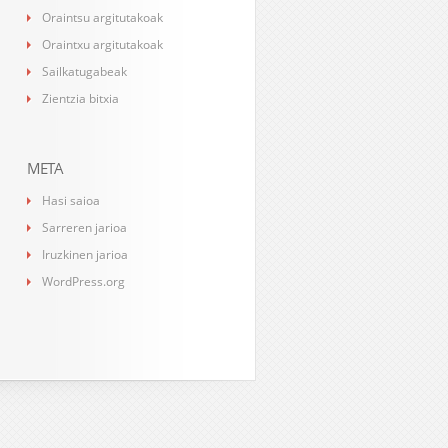
Oraintsu argitutakoak
Oraintxu argitutakoak
Sailkatugabeak
Zientzia bitxia
META
Hasi saioa
Sarreren jarioa
Iruzkinen jarioa
WordPress.org