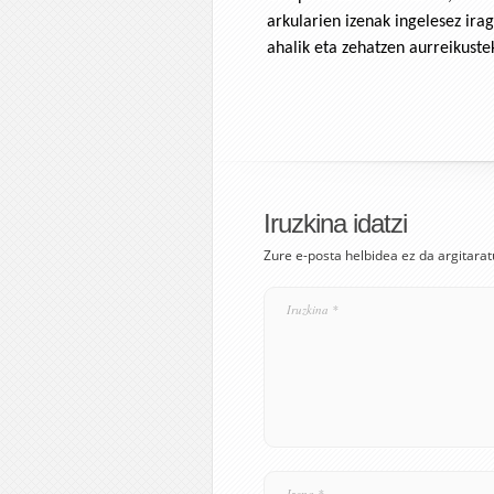
arkularien izenak ingelesez ira
ahalik eta zehatzen aurreikuste
Iruzkina idatzi
Zure e-posta helbidea ez da argitarat