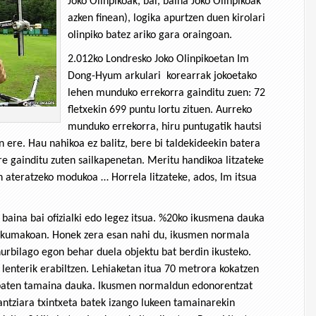
Joko Olinpikoak, bai, baina Joko Olinpikoak
azken finean), logika apurtzen duen kirolari
olinpiko batez ariko gara oraingoan.
2.012ko Londresko Joko Olinpikoetan Im
Dong-Hyum arkulari korearrak jokoetako
lehen munduko errekorra gainditu zuen: 72
fletxekin 699 puntu lortu zituen. Aurreko
munduko errekorra, hiru puntugatik hautsi
n ere. Hau nahikoa ez balitz, bere bi taldekideekin batera
e gainditu zuten sailkapenetan. Meritu handikoa litzateke
n ateratzeko modukoa … Horrela litzateke, ados, Im itsua
, baina bai ofizialki edo legez itsua. %20ko ikusmena dauka
skumakoan. Honek zera esan nahi du, ikusmen normala
urbilago egon behar duela objektu bat berdin ikusteko.
 lenterik erabiltzen. Lehiaketan itua 70 metrora kokatzen
 baten tamaina dauka. Ikusmen normaldun edonorentzat
antziara txintxeta batek izango lukeen tamainarekin