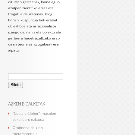
dituzten gertaerak, baina egun
azalpen zientifiko erraz eta
frogatua daukatenak. Blog
honen ikuspuntua beti erabat
objektiboa eta arrazionalista
izango da, nahiz eta objektu eta
gertaera hauek azaltzeko erabili
diren teoria zentzugabeak ere
aipatu.
Bilatu:
AZKEN BIDALKETAK
“Copiale Cipher”: masoien
eskuliburu ezkutua
Oroimena daukan
metamateriala