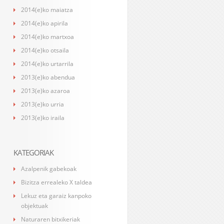
2014(e)ko maiatza
2014(e)ko apirila
2014(e)ko martxoa
2014(e)ko otsaila
2014(e)ko urtarrila
2013(e)ko abendua
2013(e)ko azaroa
2013(e)ko urria
2013(e)ko iraila
KATEGORIAK
Azalpenik gabekoak
Bizitza errealeko X taldea
Lekuz eta garaiz kanpoko
objektuak
Naturaren bitxikeriak