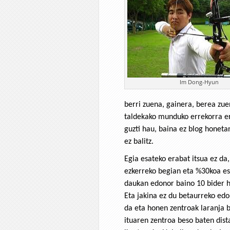
Im Dong-Hyun
berri zuena, gainera, berea zue
taldekako munduko errekorra er
guzti hau, baina ez blog honeta
ez balitz.
Egia esateko erabat itsua ez da
ezkerreko begian eta %30koa e
daukan edonor baino 10 bider h
Eta jakina ez du betaurreko edo
da eta honen zentroak laranja
ituaren zentroa beso baten dist