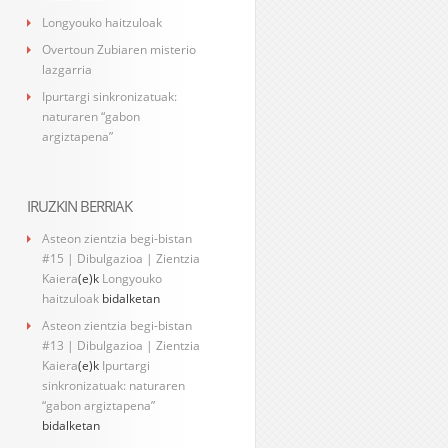
Longyouko haitzuloak
Overtoun Zubiaren misterio
lazgarria
Ipurtargi sinkronizatuak:
naturaren “gabon
argiztapena”
IRUZKIN BERRIAK
Asteon zientzia begi-bistan
#15 | Dibulgazioa | Zientzia
Kaiera
(e)k
Longyouko
haitzuloak
bidalketan
Asteon zientzia begi-bistan
#13 | Dibulgazioa | Zientzia
Kaiera
(e)k
Ipurtargi
sinkronizatuak: naturaren
“gabon argiztapena”
bidalketan