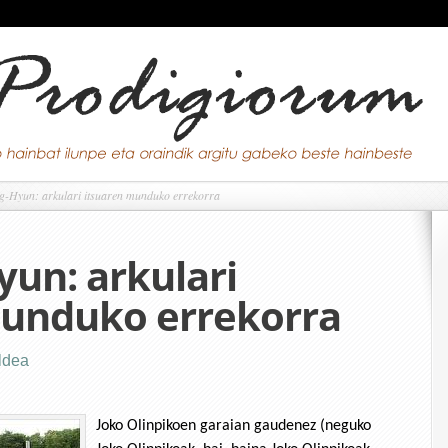
-Hyun: arkulari itsuaren munduko errekorra
un: arkulari
munduko errekorra
aldea
Joko Olinpikoen garaian gaudenez (neguko