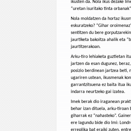
ikusten da. Nola ikus dezake Ime
“uretan isuritako tinta orbanak
Nola moldatzen da hortaz ikus
eskuratzeko? “Gihar oroimenaz”.
sentitzen du bere gorputzarekin
jaurtiketa bakoitza ahalik eta “
jaurtitzerakoan.
Arku-tiro lehiaketa guztietan i
jartzen da esan dugunez, beraz,
posizio berdinean jartzea beti,
ugariren ustean, ikusmenak kon
garrantzitsuena ez baita itua ik
indarra neurtzeko gai izatea.
Imek berak dio iraganean praktik
behar izan dituela, arku-tiroan
giharrak ez “nahasteko”. Gaine
ere lagundu bide dio Imi: Londr
erreplika bat eraiki zuten, ent