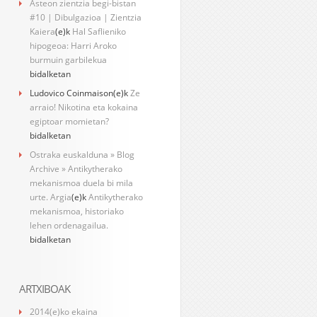
Asteon zientzia begi-bistan
#10 | Dibulgazioa | Zientzia
Kaiera
(e)k
Hal Saflieniko
hipogeoa: Harri Aroko
burmuin garbilekua
bidalketan
Ludovico Coinmaison
(e)k
Ze
arraio! Nikotina eta kokaina
egiptoar momietan?
bidalketan
Ostraka euskalduna » Blog
Archive » Antikytherako
mekanismoa duela bi mila
urte. Argia
(e)k
Antikytherako
mekanismoa, historiako
lehen ordenagailua.
bidalketan
ARTXIBOAK
2014(e)ko ekaina