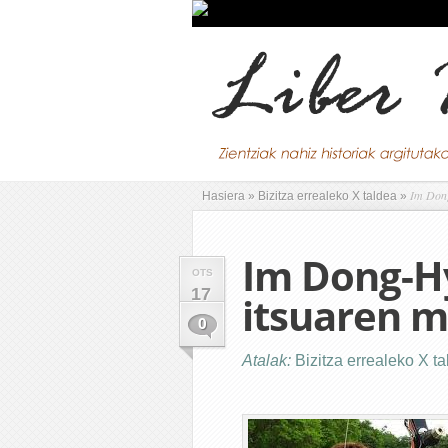
Im Dong
Hasiera
»
Bizitza errealeko X taldea
»
Im Dong-Hy
OTS
17
itsuaren 
0
Atalak:
Bizitza errealeko X t