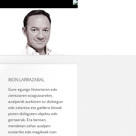
IBON LARRAZABAL
Gure egungo historiaren edo
zientziaren ezagutzarekin,
azalpenik aurkitzen ez dizkiegun
edo zalantza eta galdera bitxiak
pizten dizkiguten objektu edo
gertaerak. Era berean,
mendetan zehar azalpen
esoteriko edo magikoak izan