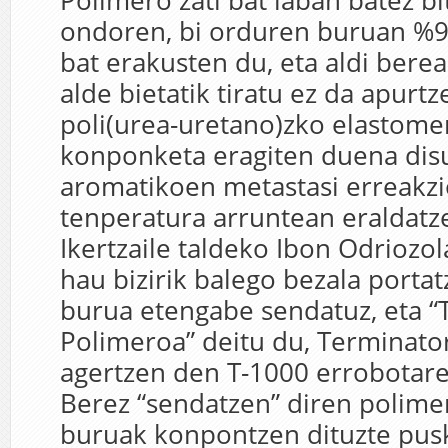
Polimero zati bat laban batez bi
ondoren, bi orduren buruan %
bat erakusten du, eta aldi berea
alde bietatik tiratu ez da apurtz
poli(urea-uretano)zko elastomer
konponketa eragiten duena disu
aromatikoen metastasi erreakzi
tenperatura arruntean eraldatze
Ikertzaile taldeko Ibon Odriozo
hau bizirik balego bezala portat
burua etengabe sendatuz, eta “
Polimeroa” deitu du, Terminato
agertzen den T-1000 errobotar
Berez “sendatzen” diren polime
buruak konpontzen dituzte pusk