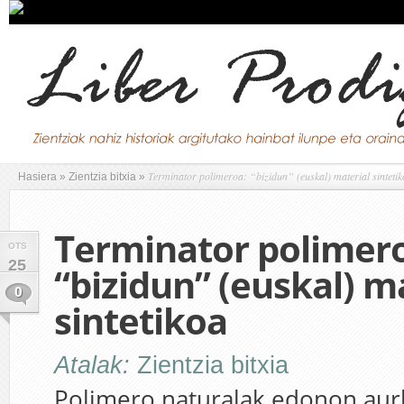
Terminator polimeroa: “bizidun” (euskal) material sinteti
Hasiera
»
Zientzia bitxia
»
Terminator polimer
OTS
25
“bizidun” (euskal) m
0
sintetikoa
Atalak:
Zientzia bitxia
Polimero naturalak edonon aurk