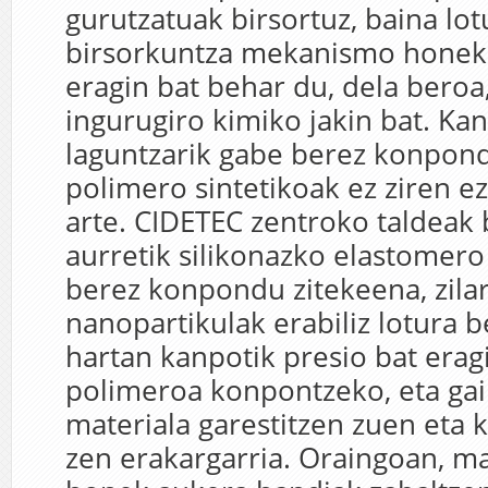
gurutzatuak birsortuz, baina lo
birsorkuntza mekanismo hone
eragin bat behar du, dela beroa
ingurugiro kimiko jakin bat. Ka
laguntzarik gabe berez konpon
polimero sintetikoak ez ziren e
arte. CIDETEC zentroko taldeak 
aurretik silikonazko elastomero
berez konpondu zitekeena, zila
nanopartikulak erabiliz lotura b
hartan kanpotik presio bat erag
polimeroa konpontzeko, eta gai
materiala garestitzen zuen eta 
zen erakargarria. Oraingoan, ma