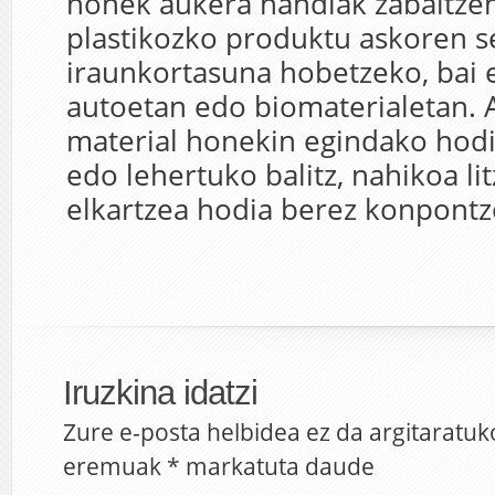
honek aukera handiak zabaltzen
plastikozko produktu askoren s
iraunkortasuna hobetzeko, bai e
autoetan edo biomaterialetan. 
material honekin egindako hodi
edo lehertuko balitz, nahikoa lit
elkartzea hodia berez konpontz
Iruzkina idatzi
Zure e-posta helbidea ez da argitaratuk
eremuak
*
markatuta daude