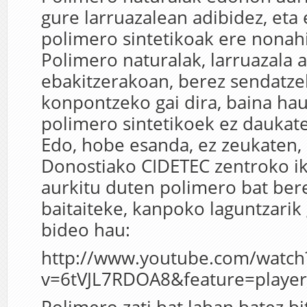
gure larruazalean adibidez, eta
polimero sintetikoak ere nonah
Polimero naturalak, larruazala a
ebakitzerakoan, berez sendatz
konpontzeko gai dira, baina hau
polimero sintetikoek ez daukat
Edo, hobe esanda, ez zeukaten,
Donostiako CIDETEC zentroko ik
aurkitu duten polimero bat be
baitaiteke, kanpoko laguntzarik
bideo hau:
http://www.youtube.com/watch
v=6tVJL7RDOA8&feature=play