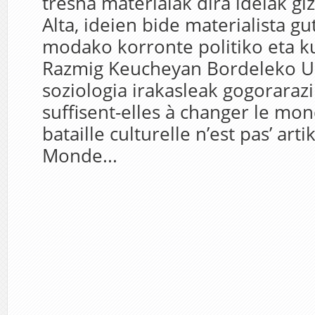
tresna materialak dira ideiak gi
Alta, ideien bide materialista gu
modako korronte politiko eta k
Razmig Keucheyan Bordeleko Un
soziologia irakasleak gogorarazi
suffisent-elles à changer le mo
bataille culturelle n’est pas’ art
Monde...