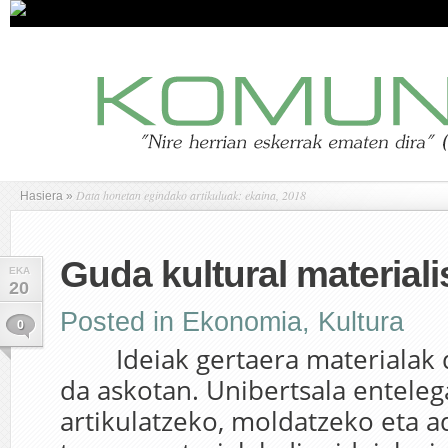
Data honetan egindako artikuluak: ekaina, 2018
Hasiera
»
Guda kultural materiali
EKA
20
Posted in
Ekonomia
,
Kultura
0
Ideiak gertaera materialak d
da askotan. Unibertsala enteleg
artikulatzeko, moldatzeko eta a