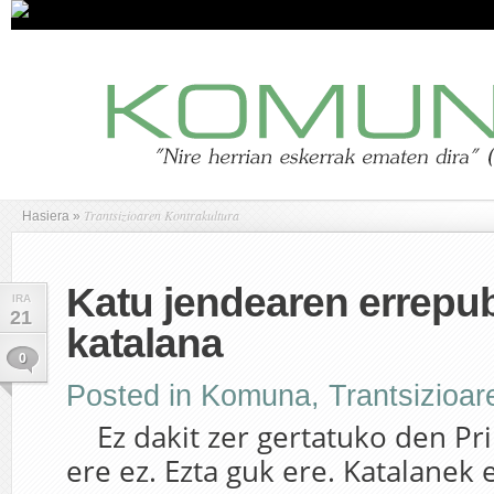
Trantsizioaren Kontrakultura
Hasiera
»
Katu jendearen errepub
IRA
21
katalana
0
Posted in
Komuna
,
Trantsizioar
Ez dakit zer gertatuko den Pri
ere ez. Ezta guk ere. Katalanek 