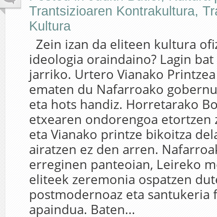
Trantsizioaren Kontrakultura
,
Tr
Kultura
Zein izan da eliteen kultura ofi
ideologia oraindaino? Lagin bat 
jarriko. Urtero Vianako Printzea
ematen du Nafarroako gobernu
eta hots handiz. Horretarako B
etxearen ondorengoa etortzen z
eta Vianako printze bikoitza de
airatzen ez den arren. Nafarroa
erreginen panteoian, Leireko m
eliteek zeremonia ospatzen dute
postmodernoaz eta santukeria 
apaindua. Baten...