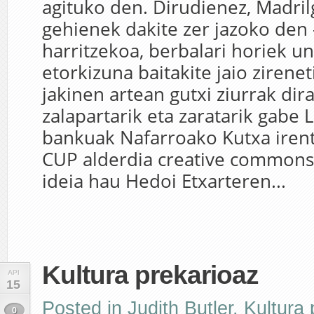
agituko den. Dirudienez, Madril
gehienek dakite zer jazoko den 
harritzekoa, berbalari horiek u
etorkizuna baitakite jaio zirene
jakinen artean gutxi ziurrak dira
zalapartarik eta zaratarik gabe 
bankuak Nafarroako Kutxa irent
CUP alderdia creative commons
ideia hau Hedoi Etxarteren...
Kultura prekarioaz
API
15
Posted in
Judith Butler
,
Kultura 
0