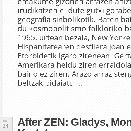
emakume-gizonen arrazen aniz
irudikatzen ei dute gutxi gorab
geografia sinbolikotik. Baten b
du kosmopolitismo folkloriko ba
1965. urtean bezala, New York
Hispanitatearen desfilera joan 
Etorbidetik igaro zirenean. Ger
Amerikara heldu ziren erraldoia
baino ez ziren. Arazo arrazisteng
beltzak bidaiatu....
After ZEN: Gladys, Mon
URT
24