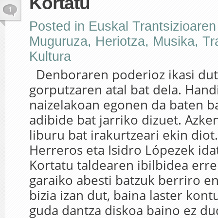
Kortatu
1
Posted in
Euskal Trantsizioaren
Muguruza
,
Heriotza
,
Musika
,
Tr
Kultura
Denboraren poderioz ikasi dut
gorputzaren atal bat dela. Hand
naizelakoan egonen da baten bat
adibide bat jarriko dizuet. Azke
liburu bat irakurtzeari ekin dio
Herreros eta Isidro Lópezek ida
Kortatu taldearen ibilbidea err
garaiko abesti batzuk berriro e
bizia izan dut, baina laster kon
guda dantza diskoa baino ez du