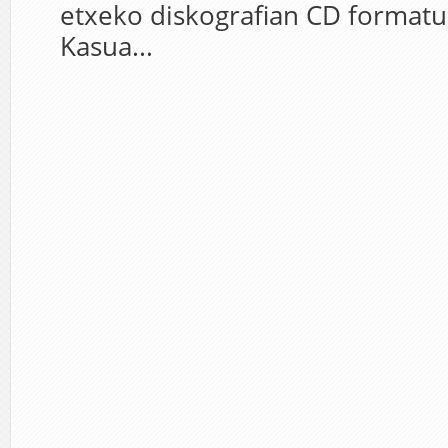
etxeko diskografian CD formatu
Kasua...