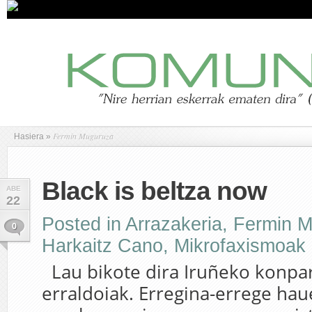
Fermin Muguruza
Hasiera
»
Black is beltza now
ABE
22
Posted in
Arrazakeria
,
Fermin 
0
Harkaitz Cano
,
Mikrofaxismoak
Lau bikote dira Iruñeko konpa
erraldoiak. Erregina-errege ha