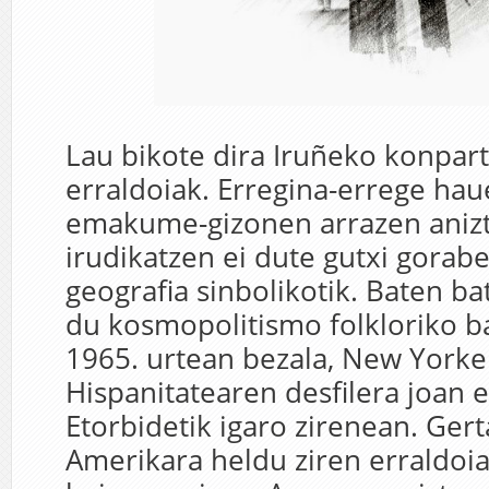
Lau bikote dira Iruñeko konpar
erraldoiak. Erregina-errege ha
emakume-gizonen arrazen aniz
irudikatzen ei dute gutxi gorab
geografia sinbolikotik. Baten b
du kosmopolitismo folkloriko ba
1965. urtean bezala, New York
Hispanitatearen desfilera joan 
Etorbidetik igaro zirenean. Ger
Amerikara heldu ziren erraldoia