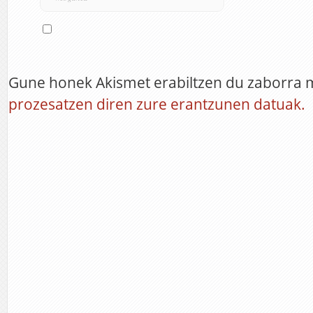
Gune honek Akismet erabiltzen du zaborra 
prozesatzen diren zure erantzunen datuak.