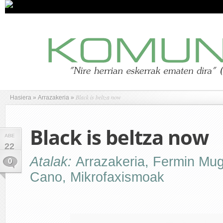
Black is beltza now
Hasiera
»
Arrazakeria
»
Black is beltza now
ABE
22
Atalak:
Arrazakeria
,
Fermin Mu
0
Cano
,
Mikrofaxismoak