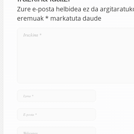
Zure e-posta helbidea ez da argitaratuk
eremuak
*
markatuta daude