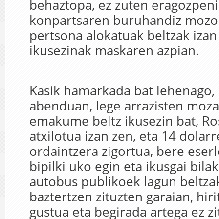
behaztopa, ez zuten eragozpenik
konpartsaren buruhandiz mozo
pertsona alokatuak beltzak izan 
ikusezinak maskaren azpian.
Kasik hamarkada bat lehenago,
abenduan, lege arrazisten moza
emakume beltz ikusezin bat, Ro
atxilotua izan zen, eta 14 dolar
ordaintzera zigortua, bere eser
bipilki uko egin eta ikusgai bil
autobus publikoek lagun beltza
baztertzen zituzten garaian, hiri
gustua eta begirada artega ez zi