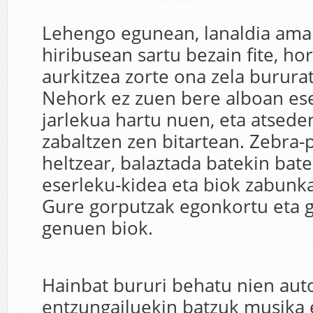
Lehengo egunean, lanaldia amai
hiribusean sartu bezain fite, hor
aurkitzea zorte ona zela bururat
Nehork ez zuen bere alboan eser
jarlekua hartu nuen, eta atsede
zabaltzen zen bitartean. Zebra
heltzear, balaztada batekin bate
eserleku-kidea eta biok zabunka
Gure gorputzak egonkortu eta g
genuen biok.
Hainbat bururi behatu nien aut
entzungailuekin batzuk musika 