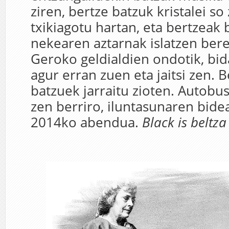
ziren, bertze batzuk kristalei 
txikiagotu hartan, eta bertzeak 
nekearen aztarnak islatzen ber
Geroko geldialdien ondotik, bida
agur erran zuen eta jaitsi zen. B
batzuek jarraitu zioten. Autobus
zen berriro, iluntasunaren bidea
2014ko abendua.
Black is beltz