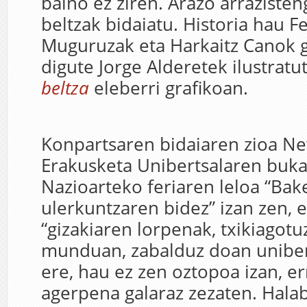
baino ez ziren. Arazo arrazisteng
beltzak bidaiatu. Historia hau F
Muguruzak eta Harkaitz Canok 
digute Jorge Alderetek ilustrat
beltza
eleberri grafikoan.
Konpartsaren bidaiaren zioa N
Erakusketa Unibertsalaren buka
Nazioarteko feriaren leloa “Bak
ulerkuntzaren bidez” izan zen, e
“gizakiaren lorpenak, txikiagot
munduan, zabalduz doan uniber
ere, hau ez zen oztopoa izan, er
agerpena galaraz zezaten. Hala