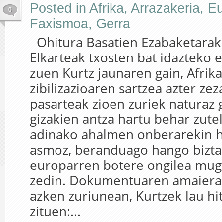
Posted in
Afrika
,
Arrazakeria
,
Eu
0
Faxismoa
,
Gerra
Ohitura Basatien Ezabaketarak
Elkarteak txosten bat idazteko e
zuen Kurtz jaunaren gain, Afri
zibilizazioaren sartzea azter z
pasarteak zioen zuriek naturaz 
gizakien antza hartu behar zutel
adinako ahalmen onberarekin h
asmoz, beranduago hango bizta
europarren botere ongilea mug
zedin. Dokumentuaren amaieran
azken zuriunean, Kurtzek lau hi
zituen:...