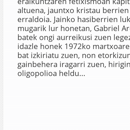
eraikuntzaren fetixismoan kapit
altuena, jauntxo kristau berrie
erraldoia. Jainko hasiberrien lu
mugarik lur honetan, Gabriel Ar
batek ongi aurreikusi zuen lege
idazle honek 1972ko martxoare
bat izkiriatu zuen, non etorkiz
gainbehera iragarri zuen, hirigi
oligopolioa heldu...