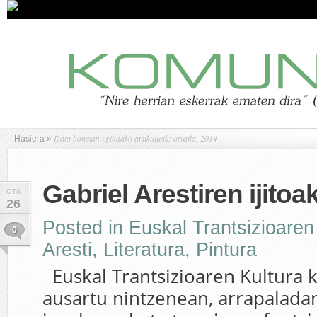
Data honetan egindako artikuluak: otsaila, 2014
Hasiera
»
Gabriel Arestiren ijitoa
OTS
26
Posted in
Euskal Trantsizioaren
0
Aresti
,
Literatura
,
Pintura
Euskal Trantsizioaren Kultura k
ausartu nintzenean, arrapalada