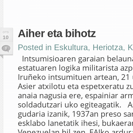
Aiher eta bihotz
OTS
10
Posted in
Eskultura
,
Heriotza
,
K
0
Intsumisioaren garaian belauna
estatuaren logika militarista azp
Iruñeko intsumituen artean, 21 u
Asier atxilotu eta espetxeratu z
anaia nagusia ere, espainiar a
soldadutzari uko egiteagatik. A
gudaria izanik, 1937an preso sar
esklabo lanetatik ihesi, bukaera
Venezuelan hil zen, EAJko ardu