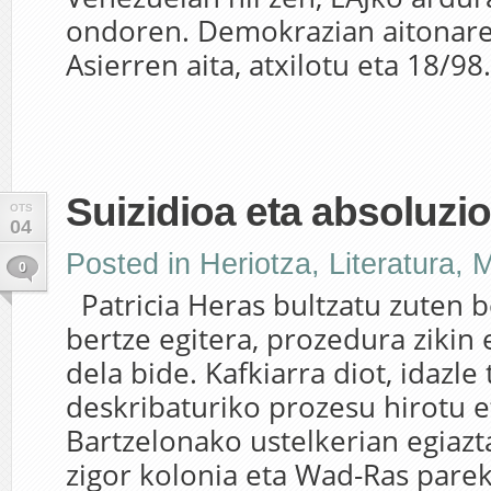
ondoren. Demokrazian aitonar
Asierren aita, atxilotu eta 18/98.
Suizidioa eta absoluzi
OTS
04
Posted in
Heriotza
,
Literatura
,
M
0
Patricia Heras bultzatu zuten 
bertze egitera, prozedura zikin 
dela bide. Kafkiarra diot, idazle
deskribaturiko prozesu hirotu 
Bartzelonako ustelkerian egiazt
zigor kolonia eta Wad-Ras pare