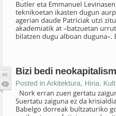
Butler eta Emmanuel Levinasen
teknikoetan ikasten dugun aurp
agerian daude Patriciak utzi zit
akademiatik at –batzuetan urrut
bilatzen dugu alboan duguna–. B
Bizi bedi neokapitalis
OTS
02
Posted in
Arkitektura
,
Hiria
,
Kul
0
Nork erran zuen gertatu zaigun
Suertatu zaiguna ez da krisialdia
Babelgo dorreak bultzaturiko g