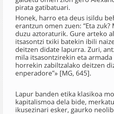
pirata gatibatuari.
Honek, harro eta deus isildu be
erantzun omen zuen: “Eta zuk?
duzu aztoraturik. Gure arteko a
itsasontzi txiki batekin ibili naiz
deitzen didate lapurra. Zuri, an
mila itsasontzirekin eta armada 
horrekin zabiltzalako deitzen di
enperadore”» [MG, 645].
Lapur banden etika klasikoa mo
kapitalismoa dela bide, merkat
ikusezinari esker, gaurko neoli