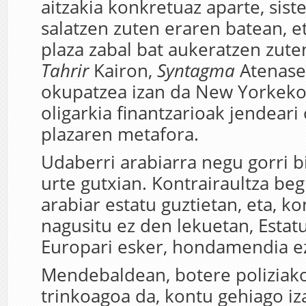
aitzakia konkretuaz aparte, sist
salatzen zuten eraren batean, et
plaza zabal bat aukeratzen zuten
Tahrir
Kairon,
Syntagma
Atenase
okupatzea izan da New Yorkeko
oligarkia finantzarioak jendeari
plazaren metafora.
Udaberri arabiarra negu gorri bi
urte gutxian. Kontrairaultza beg
arabiar estatu guztietan, eta, ko
nagusitu ez den lekuetan, Estat
Europari esker, hondamendia eza
Mendebaldean, botere poliziak
trinkoagoa da, kontu gehiago iz