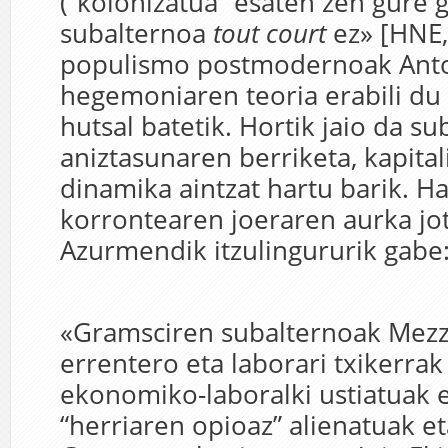
(“kolonizatua” esaten zen gure g
subalternoa
tout court
ez» [HNE,
populismo postmodernoak Ant
hegemoniaren teoria erabili du 
hutsal batetik. Hortik jaio da su
aniztasunaren berriketa, kapita
dinamika aintzat hartu barik. H
korrontearen joeraren aurka jo
Azurmendik itzulingururik gabe
«Gramsciren subalternoak Mez
errentero eta laborari txikerrak 
ekonomiko-laboralki ustiatuak et
“herriaren opioaz” alienatuak et