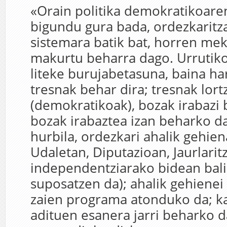
«Orain politika demokratikoare
bigundu gura bada, ordezkaritz
sistemara batik bat, horren me
makurtu beharra dago. Urrutik
liteke burujabetasuna, baina ha
tresnak behar dira; tresnak lor
(demokratikoak), bozak irabazi 
bozak irabaztea izan beharko d
hurbila, ordezkari ahalik gehie
Udaletan, Diputazioan, Jaurlari
independentziarako bidean bali
suposatzen da); ahalik gehienei
zaien programa atonduko da; k
adituen esanera jarri beharko d