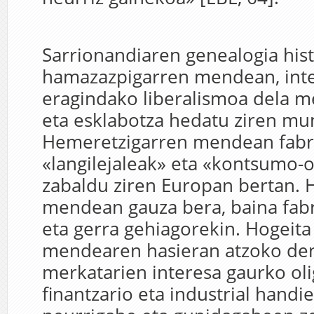
Sarrionandiaren genealogia histo
hamazazpigarren mendean, int
eragindako liberalismoa dela m
eta esklabotza hedatu ziren m
Hemeretzigarren mendean fabr
«langilejaleak» eta «kontsumo-
zabaldu ziren Europan bertan. 
mendean gauza bera, baina fab
eta gerra gehiagorekin. Hogeita
mendearen hasieran atzoko den
merkatarien interesa gaurko oli
finantzario eta industrial handi