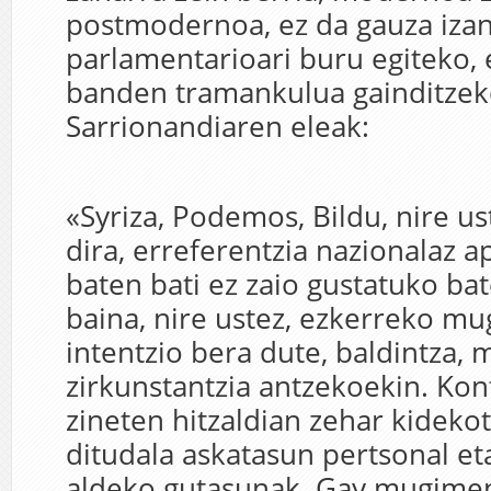
postmodernoa, ez da gauza izan
parlamentarioari buru egiteko, 
banden tramankulua gainditzeko
Sarrionandiaren eleak:
«Syriza, Podemos, Bildu, nire us
dira, erreferentzia nazionalaz ap
baten bati ez zaio gustatuko bat
baina, nire ustez, ezkerreko m
intentzio bera dute, baldintza, 
zirkunstantzia antzekoekin. Ko
zineten hitzaldian zehar kideko
ditudala askatasun pertsonal et
aldeko gutasunak. Gay mugime