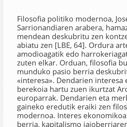
Filosofia politiko modernoa, Jo
Sarrionandiaren arabera, hama
mendean deskubritu zen kontze
abiatu zen [LBE, 64]. Ordura arte,
amodioagatik edo harrokeriagat
zuten elkar. Orduan, filosofia b
munduko pasio berria deskubri
«interesa». Dendarien interesa 
berekoia hartu zuen ikurtzat A
europarrak. Dendarien eta mer
gaineko eredutik eraiki zen filos
modernoa. Interes ekonomikoa 
berria, kapitalismo jaioberria