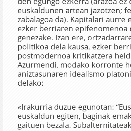
den egungo ezkerra (arazoa ez 
euskaldunen artean jazotzen; 
zabalagoa da). Kapitalari aurre 
ezker berriaren epifenomenoa 
genezake. Izan ere, ortzadarrar
politikoa dela kausa, ezker ber
postmodernoa kritikatzera hel
Azurmendi, modako korronte h
aniztasunaren idealismo platoni
delako:
«Irakurria duzue egunotan: “Eus
euskaldun egiten, baginak ema
gaituen bezala. Subalternitateak