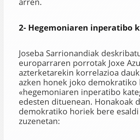
arren.
2- Hegemoniaren inperatibo 
Joseba Sarrionandiak deskribat
europarraren porrotak Joxe Az
azterketarekin korrelazioa dauka
azken honek joko demokratiko 
«hegemoniaren inperatibo kate
edesten dituenean. Honakoak di
demokratiko horiek bere esaldi
zuzenetan: