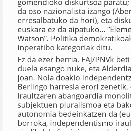
gomendioko diskurtsoa paratu;
da oso nazionalista izango (Abe
erresalbatuko da hori), eta dis
euskara ez da aipatuko… “Eleme
Watson”. Politika demokratikoa
inperatibo kategoriak ditu.
Ez da ezer berria. EAJ/PNVk beti
duela esango nuke, eta Alderdiar
joan. Nola doakio independentzi
Berlingo harresia erori zenetik,
Iraultzaren abangoardia monoli
subjektuen pluralismoa eta bak
autonomia bedeinkatzen da (eu
borroka, independentismo irault