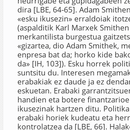
neurrigabe eta gupidagabeen ze
dira [LBE, 64-65]. Adam Smith
«esku ikusezin» erraldoiak itot
(aspalditik Karl Marxek Smithen 
merkantilista burgestua gaitzets
«gizartea, dio Adam Smithek, me
enpresa bat da; horko kide bak
da» [IH, 103]). Esku horrek polit
suntsitu du. Interesen megama
erabakiak ez daude ja ez dendar
eskuetan. Erabaki garrantzitsu
handien eta botere finantzario
ikusezinak hartzen ditu. Politika
erabaki horiek kudeatu eta herr
kontrolatzea da [LBE, 66]. Hala