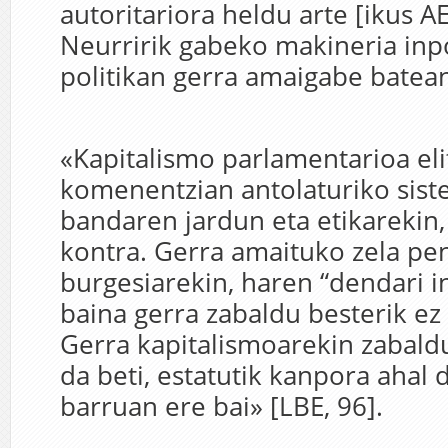
autoritariora heldu arte [ikus A
Neurririk gabeko makineria inp
politikan gerra amaigabe batea
«Kapitalismo parlamentarioa eli
komenentzian antolaturiko sist
bandaren jardun eta etikarekin
kontra. Gerra amaituko zela pen
burgesiarekin, haren “dendari i
baina gerra zabaldu besterik ez 
Gerra kapitalismoarekin zabal
da beti, estatutik kanpora ahal 
barruan ere bai» [LBE, 96].