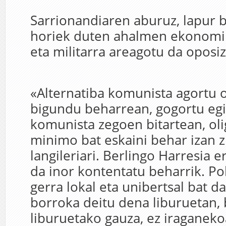
Sarrionandiaren aburuz, lapur 
horiek duten ahalmen ekonomik
eta militarra areagotu da oposiz
«Alternatiba komunista agortu 
bigundu beharrean, gogortu egi
komunista zegoen bitartean, oli
minimo bat eskaini behar izan 
langileriari. Berlingo Harresia er
da inor kontentatu beharrik. P
gerra lokal eta unibertsal bat da
borroka deitu dena liburuetan, 
liburuetako gauza, ez iraganekoa