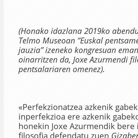
(Honako idazlana 2019ko abend
Telmo Museoan “Euskal pentsam
jauzia” izeneko kongresuan eman
oinarritzen da, Joxe Azurmendi fi
pentsalariaren omenez).
«Perfekzionatzea azkenik gabek
inperfekzioa ere azkenik gabeko
honekin Joxe Azurmendik bere 
filosofia defendatu zuen
Gizabe