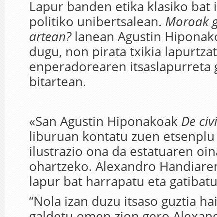
Lapur banden etika klasiko bat i
politiko unibertsalean.
Moroak g
artean?
lanean Agustin Hiponak
dugu, non pirata txikia lapurtza
enperadorearen itsaslapurreta
bitartean.
«San Agustin Hiponakoak
De civ
liburuan kontatu zuen etsenplu
ilustrazio ona da estatuaren oin
ohartzeko. Alexandro Handiare
lapur bat harrapatu eta gatiba
“Nola izan duzu itsaso guztia ha
galdetu omen zion gero Alexan