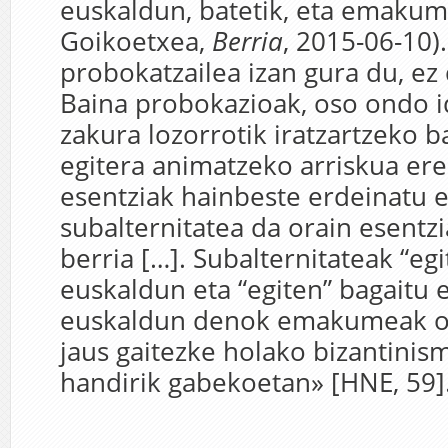
euskaldun, batetik, eta emakume,
Goikoetxea,
Berria
, 2015-06-10)
probokatzailea izan gura du, ez
Baina probokazioak, oso ondo id
zakura lozorrotik iratzartzeko b
egitera animatzeko arriskua ere
esentziak hainbeste erdeinatu e
subalternitatea da orain esentzi
berria […]. Subalternitateak “eg
euskaldun eta “egiten” bagaitu
euskaldun denok emakumeak ot
jaus gaitezke holako bizantinis
handirik gabekoetan» [HNE, 59]