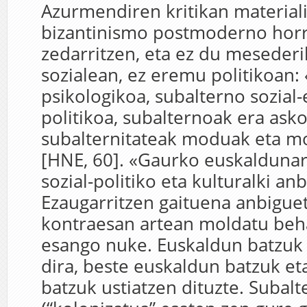
Azurmendiren kritikan material
bizantinismo postmoderno horr
zedarritzen, eta ez du mesederik
sozialean, ez eremu politikoan:
psikologikoa, subalterno sozia
politikoa, subalternoak era ask
subalternitateak moduak eta 
[HNE, 60]. «Gaurko euskalduna
sozial-politiko eta kulturalki an
Ezaugarritzen gaituena anbiguet
kontraesan artean moldatu beh
esango nuke. Euskaldun batzuk 
dira, beste euskaldun batzuk et
batzuk ustiatzen dituzte. Subalt