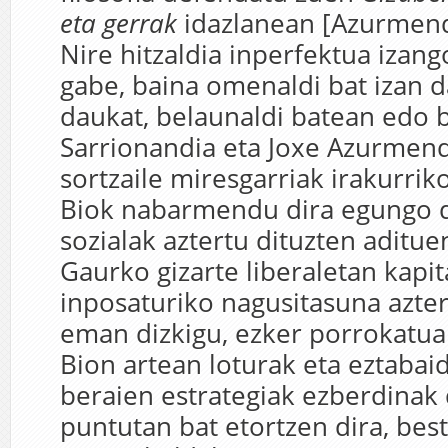
eta gerrak
idazlanean [Azurmend
Nire hitzaldia inperfektua izang
gabe, baina omenaldi bat izan 
daukat, belaunaldi batean edo b
Sarrionandia eta Joxe Azurmend
sortzaile miresgarriak irakurrik
Biok nabarmendu dira egungo 
sozialak aztertu dituzten aditue
Gaurko gizarte liberaletan kapit
inposaturiko nagusitasuna azte
eman dizkigu, ezker porrokatua 
Bion artean loturak eta eztabaid
beraien estrategiak ezberdinak 
puntutan bat etortzen dira, bes