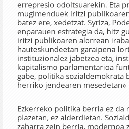
errepresio odoltsuarekin. Eta p
mugimenduek iritzi publikoaren
batez ere, xedetzat. Syriza, Pod
enparauen estrategia da, hitz g
iritzi publikoaren alorrean irab
hauteskundeetan garaipena lort
instituzionalez jabetzea eta, inst
kapitalismo parlamentarioa fun
gabe, politika sozialdemokrata b
herriko jendearen mesedetan» 
Ezkerreko politika berria ez da 
plazetan, ez alderdietan. Sozia
zaharra zein berria, modernoa 