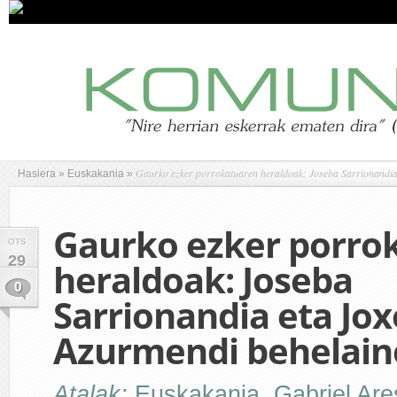
Gaurko ezker porrokatuaren heraldoak: Joseba Sarrionandia
Hasiera
»
Euskakania
»
Gaurko ezker porro
OTS
29
heraldoak: Joseba
0
Sarrionandia eta Jox
Azurmendi behelain
Atalak:
Euskakania
,
Gabriel Are