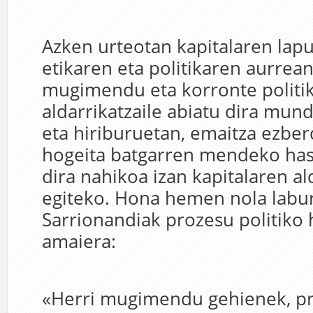
Azken urteotan kapitalaren lap
etikaren eta politikaren aurrean
mugimendu eta korronte politi
aldarrikatzaile abiatu dira mun
eta hiriburuetan, emaitza ezberd
hogeita batgarren mendeko has
dira nahikoa izan kapitalaren al
egiteko. Hona hemen nola labur
Sarrionandiak prozesu politiko 
amaiera:
«Herri mugimendu gehienek, pr