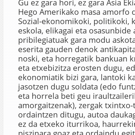
Gu ez gara hori, ez gara Asia Ek
Hego Amerikako masa amorfo d
Sozial-ekonomikoki, politikoki, k
eskola, elikagai eta osasunbide a
pribilegiatuak gara modu asko
eserita gauden denok antikapita
noski, eta horregatik bankuan k
eta etxebizitza erosten dugu, 
ekonomiatik bizi gara, lantoki k
jasotzen dugu soldata (edo funt
eta horrela beti geu iraultzaileri
amorgaitzenak), zergak txintxo-
ordaintzen ditugu, autoa daukag
ez da etxeko iturrikoa, haurrek
piszinara goaz eta ordaindu egi