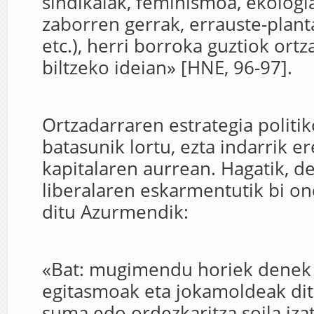
sindikalak, feminismoa, ekolog
zaborren gerrak, errauste-plant
etc.), herri borroka guztiok ort
biltzeko ideian» [HNE, 96-97].
Ortzadarraren estrategia politi
batasunik lortu, ezta indarrik e
kapitalaren aurrean. Hagatik, 
liberalaren eskarmentutik bi o
ditu Azurmendik:
«Bat: mugimendu horiek denek
egitasmoak eta jokamoldeak dit
suma edo ordezkaritza soila iz