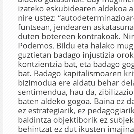
izateko eskubidearen aldekoa a
nire ustez: “autodeterminazioar
funtsean, jendearen askatasuna
duten botereen kontrakoak. Nire
Podemos, Bildu eta halako mu
guztietan badago injustizia oro
kontzientzia bat, eta badago gog
bat. Badago kapitalismoaren kri
bizimodua ere aldatu behar de
sentimendua, hau da, zibilizaz
baten aldeko gogoa. Baina ez d
ez estrategiarik, ez pedagogiari
baldintza objektiborik ez subjek
behintzat ez dut ikusten imajina