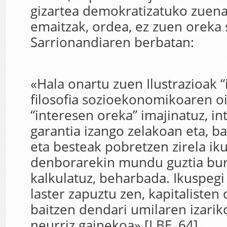
gizartea demokratizatuko zuena
emaitzak, ordea, ez zuen oreka s
Sarrionandiaren berbatan:
«Hala onartu zuen Ilustrazioak “
filosofia sozioekonomikoaren oi
“interesen oreka” imajinatuz, i
garantia izango zelakoan eta, b
eta besteak pobretzen zirela iku
denborarekin mundu guztia bur
kalkulatuz, beharbada. Ikuspegi 
laster zapuztu zen, kapitalisten 
baitzen dendari umilaren izariko
neurriz gainekoa» [LBE, 64].