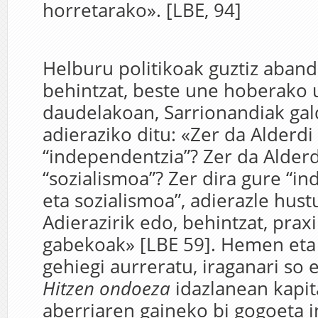
horretarako». [LBE, 94]
Helburu politikoak guztiz aban
behintzat, beste une hoberako u
daudelakoan, Sarrionandiak gal
adieraziko ditu: «Zer da Alderdi
“independentzia”? Zer da Alderd
“sozialismoa”? Zer dira gure “i
eta sozialismoa”, adierazle hust
Adierazirik edo, behintzat, praxi
gabekoak» [LBE 59]. Hemen eta 
gehiegi aurreratu, iraganari so 
Hitzen ondoeza
idazlanean kapit
aberriaren gaineko bi gogoeta i