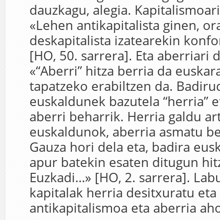
dauzkagu, alegia. Kapitalismoar
«Lehen antikapitalista ginen, or
deskapitalista izatearekin konf
[HO, 50. sarrera]. Eta aberriari
«“Aberri” hitza berria da euskar
tapatzeko erabiltzen da. Badiru
euskaldunek bazutela “herria” e
aberri beharrik. Herria galdu ar
euskaldunok, aberria asmatu be
Gauza hori dela eta, badira eus
apur batekin esaten ditugun hitz
Euzkadi…» [HO, 2. sarrera]. Lab
kapitalak herria desitxuratu eta
antikapitalismoa eta aberria ah