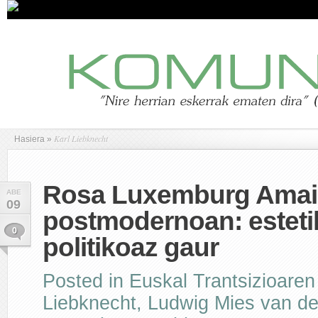
Karl Liebknecht
Hasiera
»
Rosa Luxemburg Amai
ABE
09
postmodernoan: esteti
0
politikoaz gaur
Posted in
Euskal Trantsizioaren
Liebknecht
,
Ludwig Mies van d