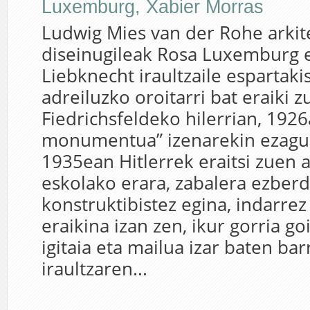
Luxemburg
,
Xabier Morras
Ludwig Mies van der Rohe arkit
diseinugileak Rosa Luxemburg e
Liebknecht iraultzaile espartak
adreiluzko oroitarri bat eraiki 
Fiedrichsfeldeko hilerrian, 1926a
monumentua” izenarekin ezagun
1935ean Hitlerrek eraitsi zuen 
eskolako erara, zabalera ezber
konstruktibistez egina, indarrez
eraikina izan zen, ikur gorria go
igitaia eta mailua izar baten bar
iraultzaren...